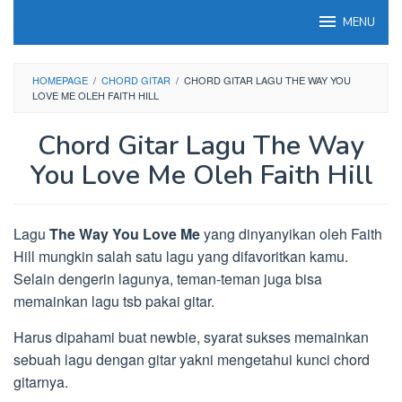
Loncat
MENU
ke
konten
HOMEPAGE
/
CHORD GITAR
/
CHORD GITAR LAGU THE WAY YOU
LOVE ME OLEH FAITH HILL
Chord Gitar Lagu The Way
You Love Me Oleh Faith Hill
Lagu
The Way You Love Me
yang dinyanyikan oleh Faith
Hill mungkin salah satu lagu yang difavoritkan kamu.
Selain dengerin lagunya, teman-teman juga bisa
memainkan lagu tsb pakai gitar.
Harus dipahami buat newbie, syarat sukses memainkan
sebuah lagu dengan gitar yakni mengetahui kunci chord
gitarnya.