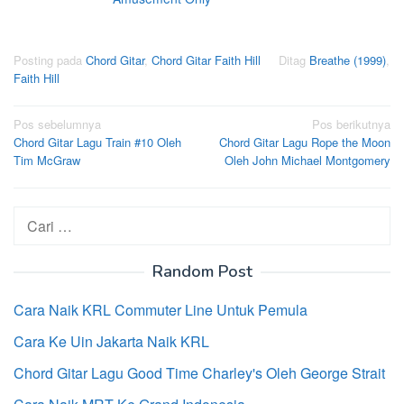
Posting pada
Chord Gitar
,
Chord Gitar Faith Hill
Ditag
Breathe (1999)
,
Faith Hill
Navigasi
Pos sebelumnya
Pos berikutnya
Chord Gitar Lagu Train #10 Oleh
Chord Gitar Lagu Rope the Moon
pos
Tim McGraw
Oleh John Michael Montgomery
Cari
untuk:
Random Post
Cara Naik KRL Commuter Line Untuk Pemula
Cara Ke Uin Jakarta Naik KRL
Chord Gitar Lagu Good Time Charley's Oleh George Strait