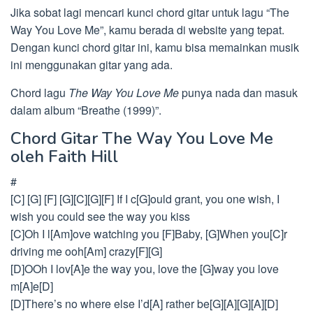
Jika sobat lagi mencari kunci chord gitar untuk lagu “The
Way You Love Me”, kamu berada di website yang tepat.
Dengan kunci chord gitar ini, kamu bisa memainkan musik
ini menggunakan gitar yang ada.
Chord lagu
The Way You Love Me
punya nada dan masuk
dalam album “Breathe (1999)”.
Chord Gitar The Way You Love Me
oleh Faith Hill
#
[C] [G] [F] [G][C][G][F] If I c[G]ould grant, you one wish, I
wish you could see the way you kiss
[C]Oh I l[Am]ove watching you [F]Baby, [G]When you[C]r
driving me ooh[Am] crazy[F][G]
[D]OOh I lov[A]e the way you, love the [G]way you love
m[A]e[D]
[D]There’s no where else I’d[A] rather be[G][A][G][A][D]