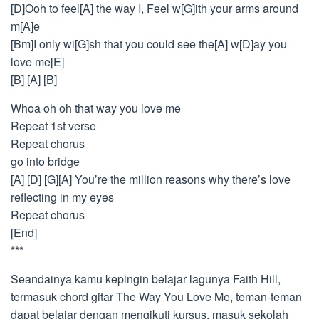
[D]Ooh to feel[A] the way I, Feel w[G]ith your arms around
m[A]e
[Bm]I only wi[G]sh that you could see the[A] w[D]ay you
love me[E]
[B] [A] [B]
Whoa oh oh that way you love me
Repeat 1st verse
Repeat chorus
go into bridge
[A] [D] [G][A] You’re the million reasons why there’s love
reflecting in my eyes
Repeat chorus
[End]
***
Seandainya kamu kepingin belajar lagunya Faith Hill,
termasuk chord gitar The Way You Love Me, teman-teman
dapat belajar dengan mengikuti kursus, masuk sekolah