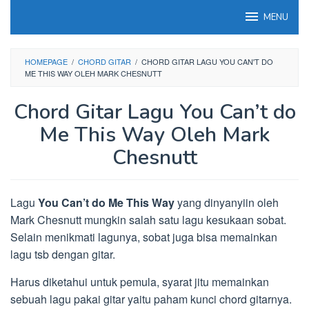
Loncat
MENU
ke
konten
HOMEPAGE
/
CHORD GITAR
/
CHORD GITAR LAGU YOU CAN'T DO
ME THIS WAY OLEH MARK CHESNUTT
Chord Gitar Lagu You Can’t do
Me This Way Oleh Mark
Chesnutt
Lagu
You Can’t do Me This Way
yang dinyanyiin oleh
Mark Chesnutt mungkin salah satu lagu kesukaan sobat.
Selain menikmati lagunya, sobat juga bisa memainkan
lagu tsb dengan gitar.
Harus diketahui untuk pemula, syarat jitu memainkan
sebuah lagu pakai gitar yaitu paham kunci chord gitarnya.