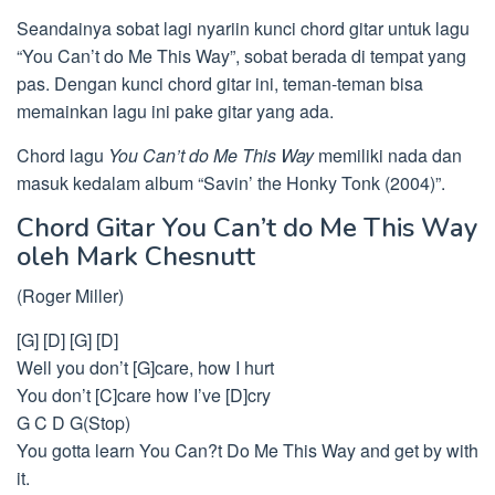
Seandainya sobat lagi nyariin kunci chord gitar untuk lagu
“You Can’t do Me This Way”, sobat berada di tempat yang
pas. Dengan kunci chord gitar ini, teman-teman bisa
memainkan lagu ini pake gitar yang ada.
Chord lagu
You Can’t do Me This Way
memiliki nada dan
masuk kedalam album “Savin’ the Honky Tonk (2004)”.
Chord Gitar You Can’t do Me This Way
oleh Mark Chesnutt
(Roger Miller)
[G] [D] [G] [D]
Well you don’t [G]care, how I hurt
You don’t [C]care how I’ve [D]cry
G C D G(Stop)
You gotta learn You Can?t Do Me This Way and get by with
it.