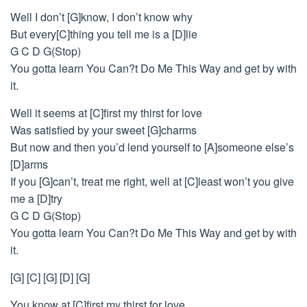
Well I don’t [G]know, I don’t know why
But every[C]thing you tell me is a [D]lie
G C D G(Stop)
You gotta learn You Can?t Do Me This Way and get by with
it.
Well it seems at [C]first my thirst for love
Was satisfied by your sweet [G]charms
But now and then you’d lend yourself to [A]someone else’s
[D]arms
If you [G]can’t, treat me right, well at [C]least won’t you give
me a [D]try
G C D G(Stop)
You gotta learn You Can?t Do Me This Way and get by with
it.
[G] [C] [G] [D] [G]
You know at [C]first my thirst for love