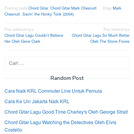
Posting pada
Chord Gitar
,
Chord Gitar Mark Chesnutt
Ditag
Mark
Chesnutt
,
Savin’ the Honky Tonk (2004)
Navigasi
Pos sebelumnya
Pos berikutnya
Chord Gitar Lagu Couldn’t Believe
Chord Gitar Lagu So Much Better
pos
Her Oleh Gene Clark
Oleh The Stone Foxes
Cari
untuk:
Random Post
Cara Naik KRL Commuter Line Untuk Pemula
Cara Ke Uin Jakarta Naik KRL
Chord Gitar Lagu Good Time Charley's Oleh George Strait
Chord Gitar Lagu Watching the Detectives Oleh Elvis
Costello