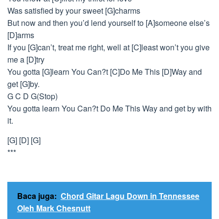
Was satisfied by your sweet [G]charms
But now and then you’d lend yourself to [A]someone else’s
[D]arms
If you [G]can’t, treat me right, well at [C]least won’t you give
me a [D]try
You gotta [G]learn You Can?t [C]Do Me This [D]Way and
get [G]by.
G C D G(Stop)
You gotta learn You Can?t Do Me This Way and get by with
it.
[G] [D] [G]
***
Baca juga:
Chord Gitar Lagu Down in Tennessee
Oleh Mark Chesnutt