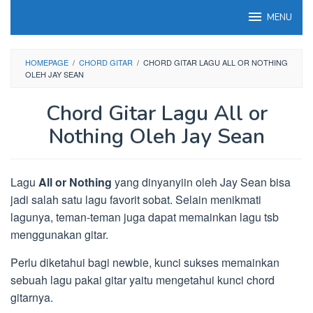
Loncat
MENU
ke
konten
HOMEPAGE
/
CHORD GITAR
/
CHORD GITAR LAGU ALL OR NOTHING
OLEH JAY SEAN
Chord Gitar Lagu All or
Nothing Oleh Jay Sean
Lagu
All or Nothing
yang dinyanyiin oleh Jay Sean bisa
jadi salah satu lagu favorit sobat. Selain menikmati
lagunya, teman-teman juga dapat memainkan lagu tsb
menggunakan gitar.
Perlu diketahui bagi newbie, kunci sukses memainkan
sebuah lagu pakai gitar yaitu mengetahui kunci chord
gitarnya.