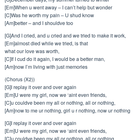
[Em]When u went away – I can’t help but wonder
[C]Was he worth my pain – U shud know
[Am]better – and I shouldve too
[G]And I cried, and u cried and we tried to make it work,
[Em]almost died while we tried, is that
what our love was worth,
[C]If I cud do it again, I would be a better man,
[Am]now I’m living with just memories
(Chorus (X2))
[G]I replay it over and over again
[Em]U were my girl, now we ‘aint even friends,
[C]u couldve been my all or nothing, all or nothing,
[Am]now to me ur nothing, girl u r nothing, now ur nothing
[G]I replay it over and over again
[Em]U were my girl, now we ‘aint even friends,
[C]u couldve been my all or nothing, all or nothing,