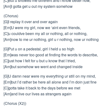
[C]But u showed me different and I know better now,
[Am]I gotta get u out my system somehow
(Chorus)
[G]I replay it over and over again
[Em]U were my girl, now we ‘aint even friends,
[C]u couldve been my all or nothing, all or nothing,
[Am]now to me ur nothing, girl u r nothing, now ur nothing
[G]Put u on a pedestal, girl I held u so high
[Em]was never too good at finding the words to describe,
[C]just how I felt for u but u know that I tried,
[Am]but somehow we went and changed inside
[G]U damn near were my everything ur still on my mind,
[Em]but I’d rather be here all alone and I’m doin just fine
[C]gotta take it back to the days before we met
[Am]and live our lives as strangers again
(Chorus (X2))