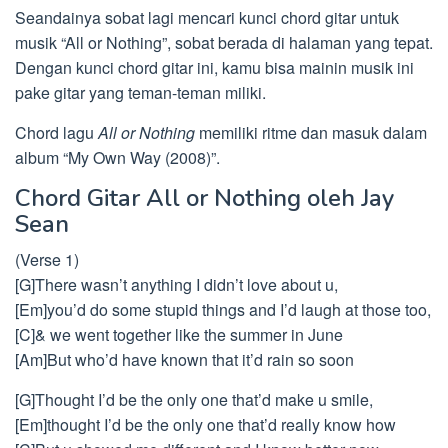
Seandainya sobat lagi mencari kunci chord gitar untuk
musik “All or Nothing”, sobat berada di halaman yang tepat.
Dengan kunci chord gitar ini, kamu bisa mainin musik ini
pake gitar yang teman-teman miliki.
Chord lagu
All or Nothing
memiliki ritme dan masuk dalam
album “My Own Way (2008)”.
Chord Gitar All or Nothing oleh Jay
Sean
(Verse 1)
[G]There wasn’t anything I didn’t love about u,
[Em]you’d do some stupid things and I’d laugh at those too,
[C]& we went together like the summer in June
[Am]But who’d have known that it’d rain so soon
[G]Thought I’d be the only one that’d make u smile,
[Em]thought I’d be the only one that’d really know how