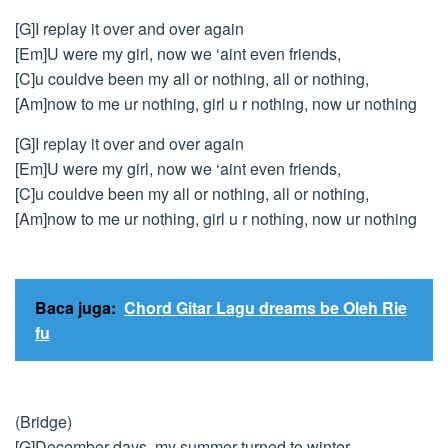
[G]I replay it over and over again
[Em]U were my girl, now we ‘aint even friends,
[C]u couldve been my all or nothing, all or nothing,
[Am]now to me ur nothing, girl u r nothing, now ur nothing
[G]I replay it over and over again
[Em]U were my girl, now we ‘aint even friends,
[C]u couldve been my all or nothing, all or nothing,
[Am]now to me ur nothing, girl u r nothing, now ur nothing
Baca juga:
Chord Gitar Lagu dreams be Oleh Rie
fu
(Bridge)
[G]December days, my summer turned to winter