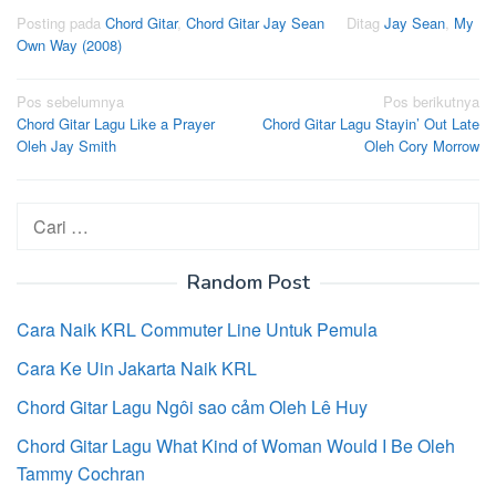
Posting pada
Chord Gitar
,
Chord Gitar Jay Sean
Ditag
Jay Sean
,
My
Own Way (2008)
Navigasi
Pos sebelumnya
Pos berikutnya
Chord Gitar Lagu Like a Prayer
Chord Gitar Lagu Stayin’ Out Late
pos
Oleh Jay Smith
Oleh Cory Morrow
Cari
untuk:
Random Post
Cara Naik KRL Commuter Line Untuk Pemula
Cara Ke Uin Jakarta Naik KRL
Chord Gitar Lagu Ngôi sao cảm Oleh Lê Huy
Chord Gitar Lagu What Kind of Woman Would I Be Oleh
Tammy Cochran