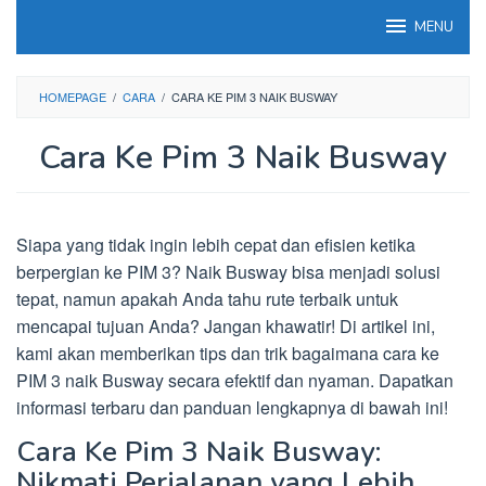
Loncat
MENU
ke
konten
HOMEPAGE
/
CARA
/
CARA KE PIM 3 NAIK BUSWAY
Cara Ke Pim 3 Naik Busway
Siapa yang tidak ingin lebih cepat dan efisien ketika
berpergian ke PIM 3? Naik Busway bisa menjadi solusi
tepat, namun apakah Anda tahu rute terbaik untuk
mencapai tujuan Anda? Jangan khawatir! Di artikel ini,
kami akan memberikan tips dan trik bagaimana cara ke
PIM 3 naik Busway secara efektif dan nyaman. Dapatkan
informasi terbaru dan panduan lengkapnya di bawah ini!
Cara Ke Pim 3 Naik Busway:
Nikmati Perjalanan yang Lebih