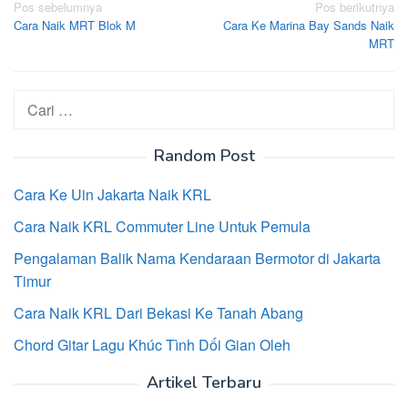
Navigasi
Pos sebelumnya
Pos berikutnya
Cara Naik MRT Blok M
Cara Ke Marina Bay Sands Naik
pos
MRT
Cari
untuk:
Random Post
Cara Ke Uin Jakarta Naik KRL
Cara Naik KRL Commuter Line Untuk Pemula
Pengalaman Balik Nama Kendaraan Bermotor di Jakarta
Timur
Cara Naik KRL Dari Bekasi Ke Tanah Abang
Chord Gitar Lagu Khúc Tình Dối Gian Oleh
Artikel Terbaru