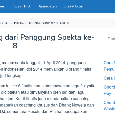
ner
Tips n Trick
Jalan-Jalan
Chord Gitar
NG HARUS PULANG DARI PANGGUNG SPEKTA KE-8
g dari Panggung Spekta ke-
Cari
untuk:
8
, malam sabtu tanggal 11 April 2014, panggung
Cara 
-8 Indonesian Idol 2014 menyajikan 6 orang finalis
Pemu
juri lengkap.
Cara 
m ini, ke-6 finalis harus membawakan lagu 2 x yaitu
Chord
 diciptakan atau dinyanyikan oleh juri dan lagu
Huy
ihan juri. Ke- 6 finalis juga mendapatkan coaching
Chord
endapatkan coaching khusus dari Dhani; Nowela dan
Would
i DJ; sementara Husein dan Virzha mendapatkan