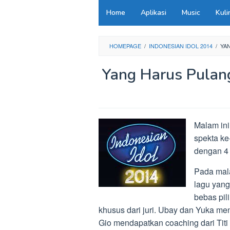
Loncat
Home
Aplikasi
Music
Kuli
ke
konten
HOMEPAGE
/
INDONESIAN IDOL 2014
/
YA
Yang Harus Pulan
Malam ini
spekta ke
dengan 4 
Pada mala
lagu yang
bebas pil
khusus dari juri. Ubay dan Yuka m
Gio mendapatkan coaching dari Tit