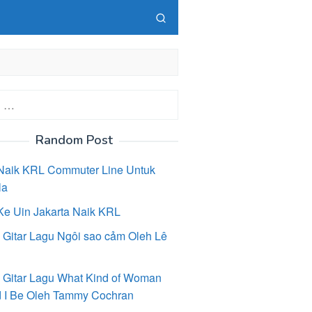
Random Post
Naik KRL Commuter Line Untuk
la
Ke Uin Jakarta Naik KRL
 Gitar Lagu Ngôi sao cảm Oleh Lê
 Gitar Lagu What Kind of Woman
 I Be Oleh Tammy Cochran