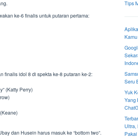
ang.
Tips 
wakan ke-6 finalis untuk putaran pertama:
Aplik
Kamu 
Googl
Sekar
Indon
Samsu
 finalis idol 8 di spekta ke-8 putaran ke-2:
Seru 
” (Katty Perry)
Yuk K
Crow)
Yang 
Chat
 (Keane)
Terba
Ultra
Ubay dan Husein harus masuk ke “bottom two”.
Pakai