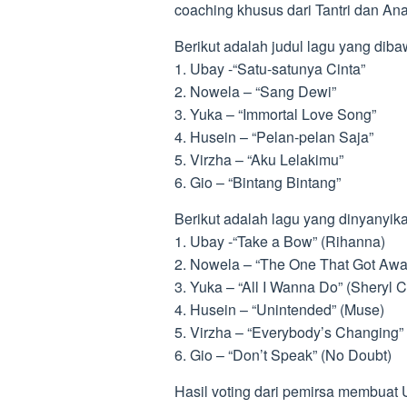
coaching khusus dari Tantri dan An
Berikut adalah judul lagu yang diba
1. Ubay -“Satu-satunya Cinta”
2. Nowela – “Sang Dewi”
3. Yuka – “Immortal Love Song”
4. Husein – “Pelan-pelan Saja”
5. Virzha – “Aku Lelakimu”
6. Gio – “Bintang Bintang”
Berikut adalah lagu yang dinyanyikan
1. Ubay -“Take a Bow” (Rihanna)
2. Nowela – “The One That Got Away
3. Yuka – “All I Wanna Do” (Sheryl 
4. Husein – “Unintended” (Muse)
5. Virzha – “Everybody’s Changing”
6. Gio – “Don’t Speak” (No Doubt)
Hasil voting dari pemirsa membuat 