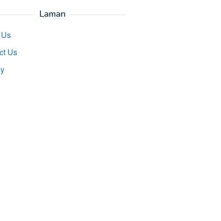
Laman
 Us
ct Us
cy