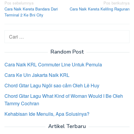
Navigasi
Pos sebelumnya
Pos berikutnya
Cara Naik Kereta Bandara Dari
Cara Naik Kereta Keliling Ragunan
pos
Terminal 2 Ke Bni City
Cari
untuk:
Random Post
Cara Naik KRL Commuter Line Untuk Pemula
Cara Ke Uin Jakarta Naik KRL
Chord Gitar Lagu Ngôi sao cảm Oleh Lê Huy
Chord Gitar Lagu What Kind of Woman Would I Be Oleh
Tammy Cochran
Kehabisan Ide Menulis, Apa Solusinya?
Artikel Terbaru