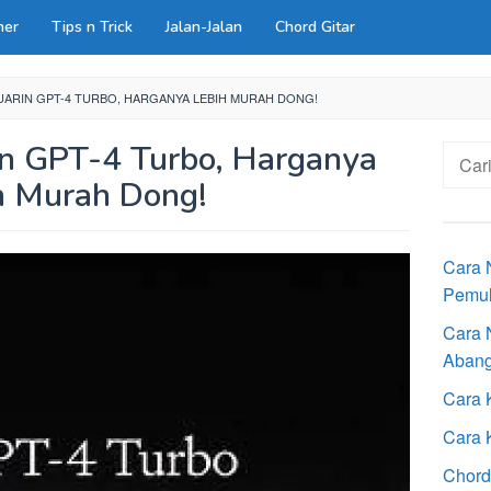
ner
Tips n Trick
Jalan-Jalan
Chord Gitar
UARIN GPT-4 TURBO, HARGANYA LEBIH MURAH DONG!
n GPT-4 Turbo, Harganya
Cari
untuk:
h Murah Dong!
Cara 
Pemu
Cara 
Aban
Cara 
Cara 
Chord 