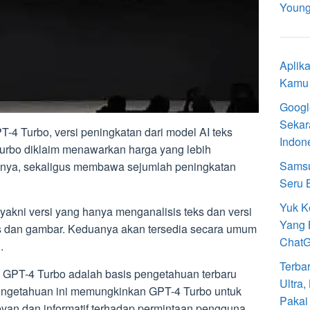
Young
Aplik
Kamu 
Googl
Sekar
-4 Turbo, versi peningkatan dari model AI teks
Indon
urbo diklaim menawarkan harga yang lebih
Samsu
unya, sekaligus membawa sejumlah peningkatan
Seru 
Yuk K
yakni versi yang hanya menganalisis teks dan versi
Yang 
 dan gambar. Keduanya akan tersedia secara umum
Chat
.
Terba
 GPT-4 Turbo adalah basis pengetahuan terbaru
Ultra
 pengetahuan ini memungkinkan GPT-4 Turbo untuk
Pakai
van dan informatif terhadap permintaan pengguna.