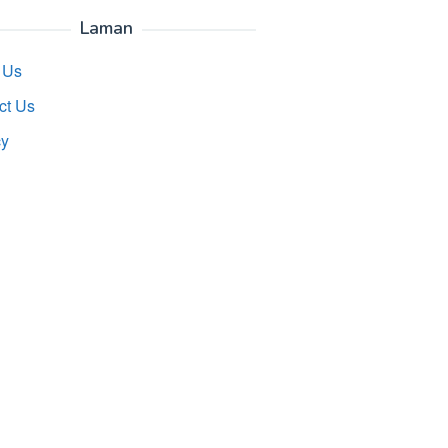
Laman
 Us
ct Us
cy