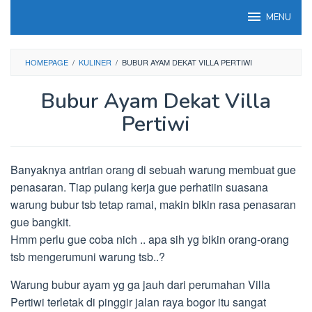
Loncat
MENU
ke
konten
HOMEPAGE
/
KULINER
/
BUBUR AYAM DEKAT VILLA PERTIWI
Bubur Ayam Dekat Villa
Pertiwi
Banyaknya antrian orang di sebuah warung membuat gue
penasaran. Tiap pulang kerja gue perhatiin suasana
warung bubur tsb tetap ramai, makin bikin rasa penasaran
gue bangkit.
Hmm perlu gue coba nich .. apa sih yg bikin orang-orang
tsb mengerumuni warung tsb..?
Warung bubur ayam yg ga jauh dari perumahan Villa
Pertiwi terletak di pinggir jalan raya bogor itu sangat