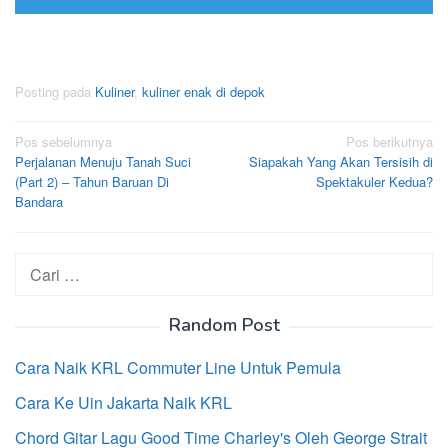
Posting pada
Kuliner
,
kuliner enak di depok
Navigasi
Pos sebelumnya
Pos berikutnya
Perjalanan Menuju Tanah Suci
Siapakah Yang Akan Tersisih di
pos
(Part 2) – Tahun Baruan Di
Spektakuler Kedua?
Bandara
Cari
untuk:
Random Post
Cara Naik KRL Commuter Line Untuk Pemula
Cara Ke Uin Jakarta Naik KRL
Chord Gitar Lagu Good Time Charley's Oleh George Strait