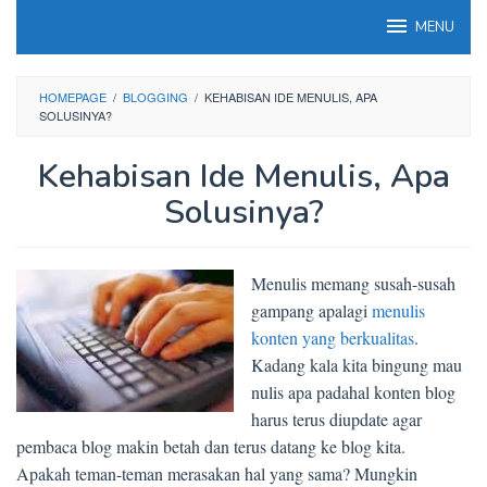
Loncat
MENU
ke
konten
HOMEPAGE
/
BLOGGING
/
KEHABISAN IDE MENULIS, APA
SOLUSINYA?
Kehabisan Ide Menulis, Apa
Solusinya?
Menulis memang susah-susah
gampang apalagi
menulis
konten yang berkualitas
.
Kadang kala kita bingung mau
nulis apa padahal konten blog
harus terus diupdate agar
pembaca blog makin betah dan terus datang ke blog kita.
Apakah teman-teman merasakan hal yang sama? Mungkin