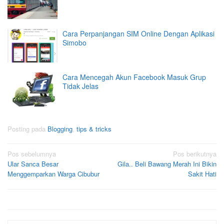
Cara Perpanjangan SIM Online Dengan Aplikasi
Simobo
Cara Mencegah Akun Facebook Masuk Grup
Tidak Jelas
Posting pada
Blogging
,
tips & tricks
Navigasi
Pos sebelumnya
Pos berikutnya
Ular Sanca Besar
Gila.. Beli Bawang Merah Ini Bikin
pos
Menggemparkan Warga Cibubur
Sakit Hati