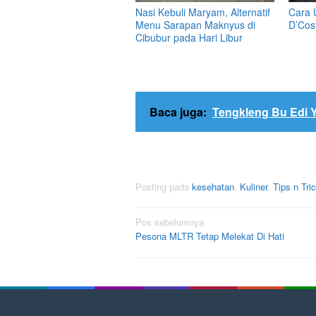
Nasi Kebuli Maryam, Alternatif
Cara 
Menu Sarapan Maknyus di
D’Cos
Cibubur pada Hari Libur
Baca juga:
Tengkleng Bu Edi 
Posting pada
kesehatan
,
Kuliner
,
Tips n Tri
Navigasi
Pos sebelumnya
Pesona MLTR Tetap Melekat Di Hati
pos