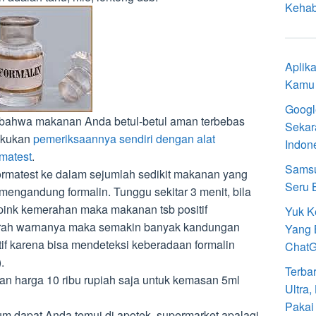
Kehab
Aplik
Kamu 
Googl
bahwa makanan Anda betul-betul aman terbebas
Sekar
lakukan
pemeriksaannya sendiri dengan alat
Indon
rmatest
.
Samsu
ormatest ke dalam sejumlah sedikit makanan yang
Seru 
mengandung formalin. Tunggu sekitar 3 menit, bila
pink kemerahan maka makanan tsb positif
Yuk K
rah warnanya maka semakin banyak kandungan
Yang 
itif karena bisa mendeteksi keberadaan formalin
Chat
.
Terba
an harga 10 ribu rupiah saja untuk kemasan 5ml
Ultra
Pakai
m dapat Anda temui di apotek, supermarket apalagi