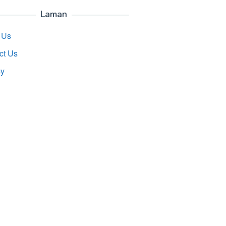
Laman
 Us
ct Us
cy