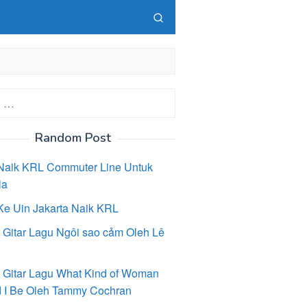
Random Post
Naik KRL Commuter Line Untuk
la
Ke Uin Jakarta Naik KRL
 Gitar Lagu Ngôi sao cảm Oleh Lê
 Gitar Lagu What Kind of Woman
 I Be Oleh Tammy Cochran