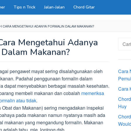
ner
Tips n Trick
Jalan-Jalan
Chord Gitar
H CARA MENGETAHUI ADANYA FORMALIN DALAM MAKANAN?
Cara Mengetahui Adanya
Cari
untuk:
n Dalam Makanan?
agai pengawet mayat sering disalahgunakan oleh
Cara 
kanan. Padahal penggunaan formalin dalam
Pemu
a dapat menyebabkan berbagai masalah kesehatan.
Cara 
embarang membeli makanan dan cobalah
memeriksa
Chord
malin atau tidak
.
Huy
bat dan Makanan) sering mengadakan inspeksi
bahaya pada makanan namun nyatanya masih ada
Chord
al makanan yang mengandung formalin. Makanan
Would
 adalah tahu, mie, lontong dsb.