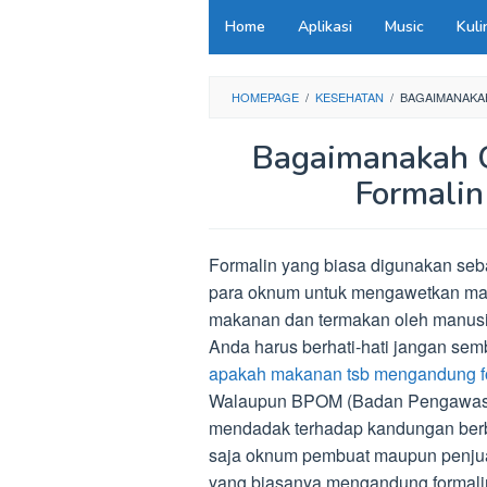
Loncat
Home
Aplikasi
Music
Kuli
ke
konten
HOMEPAGE
/
KESEHATAN
/
BAGAIMANAKA
Bagaimanakah 
Formali
Formalin yang biasa digunakan seb
para oknum untuk mengawetkan ma
makanan dan termakan oleh manusi
Anda harus berhati-hati jangan s
apakah makanan tsb mengandung for
Walaupun BPOM (Badan Pengawas O
mendadak terhadap kandungan ber
saja oknum pembuat maupun penju
yang biasanya mengandung formalin