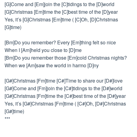
[G]Come and [Em]join the [C]tidings to the [D]world
[G]Christmas [Em]time the [C]best time of the [D]year
Yes, it’s [G]Christmas [Em]time ( [C]Oh, [D]Christmas
[G]time)
[Bm]Do you remember? Every [Em]thing felt so nice
When I [Am]held you close to [D]me
[Bm]Do you remember those [Em]cold Christmas nights?
When we [Am]saw the world in harmo [D]ny
[G#]Christmas [Fm]time [C#]Time to share our [D#]love
[G#]Come and [Fm]join the [C#]tidings to the [D#]world
[G#]Christmas [Fm]time the [C#]best time of the [D#]year
Yes, it’s [G#]Christmas [Fm]time ( [C#]Oh, [D#]Christmas
[G#]time)
***