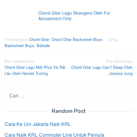
Chord Gitar Lagu Strangers Oleh For
Amusement Only
Posting pada
Chord Gitar
,
Chord Gitar Backstreet Boys
Ditag
Backstreet Boys
,
Ballade
Navigasi
Pos sebelumnya
Pos berikutnya
Chord Gitar Lagu Một Phút Và Rất
Chord Gitar Lagu Can’t Sleep Oleh
pos
Lâu Oleh Hamlet Trương
Jessica Jung
Cari
untuk:
Random Post
Cara Ke Uin Jakarta Naik KRL
Cara Naik KRL Commuter Line Untuk Pemula