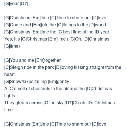
[G]year [D7]
[G]Christmas [Em]time [C]Time to share our [D]love
[G]Come and [Em]join the [C]tidings to the [D]world
[G]Christmas [Em]time the [C]best time of the [D]year
Yes, it’s [G]Christmas [Em]time ( [C]Oh, [D]Christmas
[G]time)
[G]You and me [Em]together
[C]Sleigh ride in the park [D]loving kissing straight from the
heart
[G]Snowflakes falling [Em]gently
A [C]smell of chestnuts in the air and the [D]Christmas
lights
They gleam across [G]the sky [D7]Oh-oh, it’s Christmas
time
[G]Christmas [Em]time [C]Time to share our [D]love