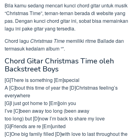
Bila kamu sedang mencari kunci chord gitar untuk musik
“Christmas Time”, teman-teman berada di website yang
pas. Dengan kunci chord gitar ini, sobat bisa memainkan
lagu ini pake gitar yang tersedia.
Chord lagu
Christmas Time
memiliki ritme Ballade dan
termasuk kedalam album “”.
Chord Gitar Christmas Time oleh
Backstreet Boys
[G]There is something [Em]special
A [C]bout this time of year the [D]Christmas feeling’s
everywhere
[G]I just got home to [Em]join you
I’ve [C]been away too long (been away
too long) but [D]now I’m back to share my love
[G]Friends are re [Em]united
[C]One big family filled [D]with love to last throughout the