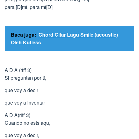
para [D]mi, para mi[D]
Baca juga:
Chord Gitar Lagu Smile (acoustic)
Oleh Kutless
A D A (riff 3)
Si preguntan por ti,
que voy a decir
que voy a inventar
A D A(riff 3)
Cuando no ests aqu,
que voy a decir,