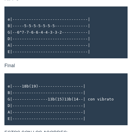
e|--------------------------------|
B|-----5-5-5-5-5-5-5--------------|
G|--6^7-7-6-6-4-4-3-3-2-----------|
D|--------------------------------|
A|--------------------------------|
E|--------------------------------|
Final
e|----18b(19)-------------------|
B|------------------------------|
G|---------------13b(15)13b(14--| con vibrato
D|------------------------------|
A|------------------------------|
E|------------------------------|