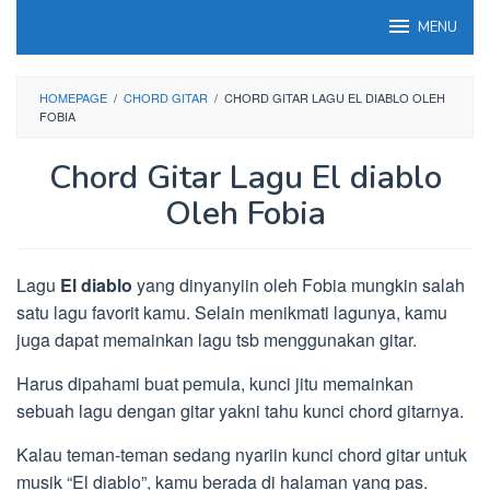
Loncat
MENU
ke
konten
HOMEPAGE
/
CHORD GITAR
/
CHORD GITAR LAGU EL DIABLO OLEH
FOBIA
Chord Gitar Lagu El diablo
Oleh Fobia
Lagu
El diablo
yang dinyanyiin oleh Fobia mungkin salah
satu lagu favorit kamu. Selain menikmati lagunya, kamu
juga dapat memainkan lagu tsb menggunakan gitar.
Harus dipahami buat pemula, kunci jitu memainkan
sebuah lagu dengan gitar yakni tahu kunci chord gitarnya.
Kalau teman-teman sedang nyariin kunci chord gitar untuk
musik “El diablo”, kamu berada di halaman yang pas.