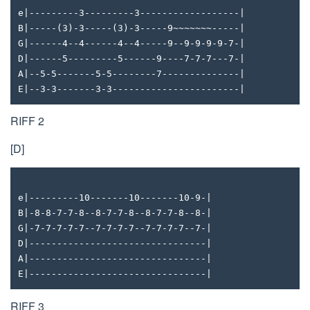
e|---------3---------3------------------|
B|-----(3)-3-----(3)-3-----9~~~~~~~-----|
G|------4--4------4--4-----9--9-9-9-9-7-|
D|------5---------5------9----7-7-7---7-|
A|--5-5-------5-5--------7--------------|
E|--3-3-------3-3-----------------------|
RIFF 2
[D]
e|---------10-------10-------10-9-|
B|-8-8-7-7-8--8-7-7-8--8-7-7-8--8-|
G|-7-7-7-7-7--7-7-7-7--7-7-7-7--7-|
D|--------------------------------|
A|--------------------------------|
E|--------------------------------|
RIFF 3