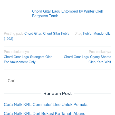
Chord Gitar Lagu Entombed by Winter Oleh
Forgotten Tomb
Posting pada
Chord Gitar
,
Chord Gitar Fobia
Ditag
Fobia
,
Mundo feliz
(1992)
Navigasi
Pos sebelumnya
Pos berikutnya
Chord Gitar Lagu Strangers Oleh
Chord Gitar Lagu Crying Shame
pos
For Amusement Only
Oleh Kate Wolf
Cari
untuk:
Random Post
Cara Naik KRL Commuter Line Untuk Pemula
Cara Naik KRL Dari Bekasi Ke Tanah Abang