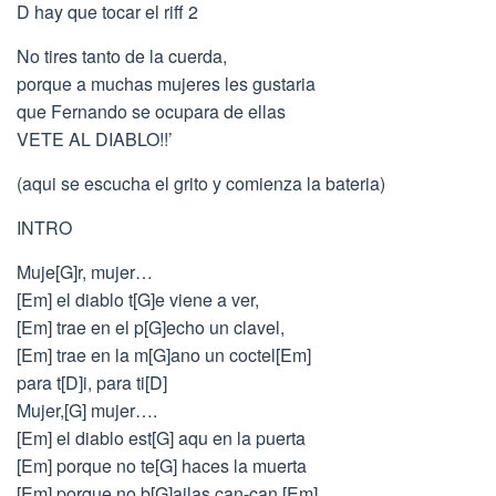
D hay que tocar el riff 2
No tires tanto de la cuerda,
porque a muchas mujeres les gustaria
que Fernando se ocupara de ellas
VETE AL DIABLO!!’
(aqui se escucha el grito y comienza la bateria)
INTRO
Muje[G]r, mujer…
[Em] el diablo t[G]e viene a ver,
[Em] trae en el p[G]echo un clavel,
[Em] trae en la m[G]ano un coctel[Em]
para t[D]i, para ti[D]
Mujer,[G] mujer….
[Em] el diablo est[G] aqu en la puerta
[Em] porque no te[G] haces la muerta
[Em] porque no b[G]ailas can-can,[Em]