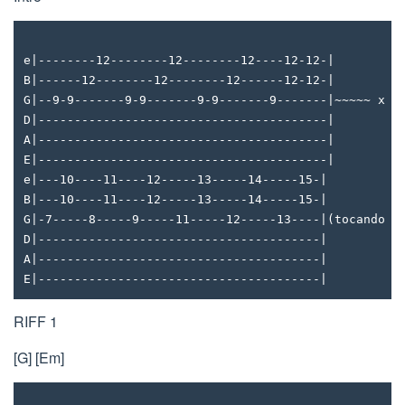
e|--------12--------12--------12----12-12-|
B|------12--------12--------12------12-12-|
G|--9-9-------9-9-------9-9-------9-------|~~~~~ x 3
D|----------------------------------------|
A|----------------------------------------|
E|----------------------------------------|
e|---10----11----12-----13-----14-----15-|
B|---10----11----12-----13-----14-----15-|
G|-7-----8-----9-----11-----12-----13----|(tocando r
D|---------------------------------------|
A|---------------------------------------|
E|---------------------------------------|
RIFF 1
[G] [Em]