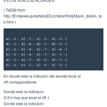
ESTOS SON LOS ACORDES:
( Ta[G]b from:
http://[Em]www.guitartabs[D].cc/tabs/f/fob[A]ia/el_diablo_ta
b.html )
e|--3-- e|--7-- e|--5-- e|--5--|
B|--3-- B|--8-- B|--7-- B|--5--|
G|--4-- G|--9-- G|--7-- G|--6--|
D|--5-- D|--9-- D|--7-- D|--7--|
A|--5-- A|--7-- A|--5-- A|--7--|
E|--3-- E|--7-- E|--5-- E|--5--|
En donde este la indicacin del acorde tocar el
riff correspondiente:
Donde este la indicacin:
G Em hay que tocar el riff 1
Donde este la indicacin: