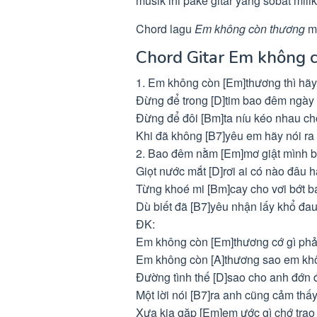
musik ini pake gitar yang sobat milik
Chord lagu
Em không còn thương
me
Chord Gitar Em không 
1. Em không còn [Em]thương thì hãy 
Đừng để trong [D]tim bao đêm ngày
Đừng để đôi [Bm]ta níu kéo nhau c
Khi đã không [B7]yêu em hãy nói ra 
2. Bao đêm nằm [Em]mơ giật mình b
Giọt nước mắt [D]rơi ai có nào đâu h
Từng khoé mi [Bm]cay cho vơi bớt b
Dù biết đã [B7]yêu nhận lấy khổ đau
ĐK:
Em không còn [Em]thương cớ gì phả
Em không còn [A]thương sao em khô
Đường tình thế [D]sao cho anh đớn
Một lời nói [B7]ra anh cũng cảm thấ
Xưa kia gặp [Em]em ước gì chớ trao 