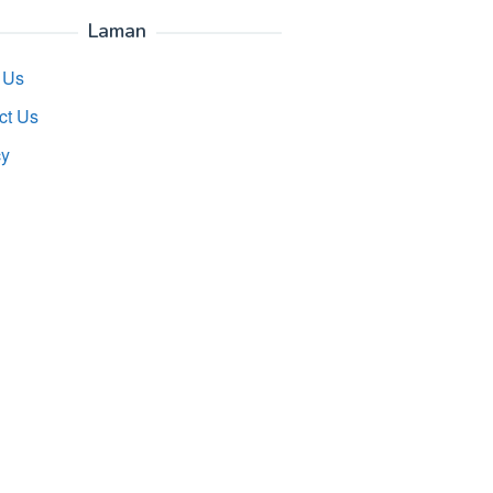
Laman
 Us
ct Us
cy