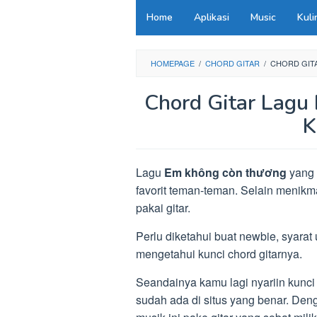
Loncat
Home
Aplikasi
Music
Kuli
ke
konten
HOMEPAGE
/
CHORD GITAR
/
CHORD GIT
Chord Gitar Lagu
K
Lagu
Em không còn thương
yang 
favorit teman-teman. Selain menikm
pakai gitar.
Perlu diketahui buat newbie, syara
mengetahui kunci chord gitarnya.
Seandainya kamu lagi nyariin kunci
sudah ada di situs yang benar. Den