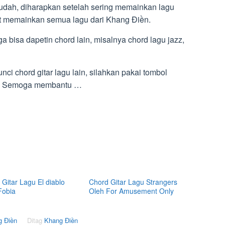
udah, diharapkan setelah sering memainkan lagu
t memainkan semua lagu dari Khang Điền.
a bisa dapetin chord lain, misalnya chord lagu jazz,
ci chord gitar lagu lain, silahkan pakai tombol
ini. Semoga membantu …
Gitar Lagu El diablo
Chord Gitar Lagu Strangers
Fobia
Oleh For Amusement Only
g Điền
Ditag
Khang Điền