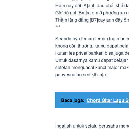
Hôm nay đời [A]anh đâu phải khổ đa
Giờ dù nói [Bm]ra em ở phương xa n
Thầm lặng đắng [B7]cay anh đây ôm
***
Seandainya teman-teman ingin bela
không còn thương, kamu dapat bela
ikutan les privat bahkan bisa juga 
Untuk dasarnya kamu dapat belajar 
setelah menguasai kunci major mak
penyesuaian sedikit saja.
Baca juga:
Chord Gitar Lagu S
Ingatlah untuk selalu berusaha me