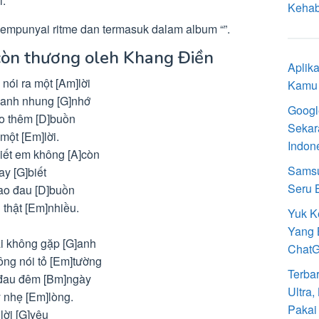
i.
Kehab
mpunyai ritme dan termasuk dalam album “”.
còn thương oleh Khang Điền
Aplik
nói ra một [Am]lời
Kamu 
 anh nhung [G]nhớ
Googl
ho thêm [D]buồn
Sekar
một [Em]lời.
Indon
iết em không [A]còn
Samsu
ay [G]biết
Seru 
ao đau [D]buồn
 thật [Em]nhiều.
Yuk K
Yang 
i không gặp [G]anh
Chat
ng nói tỏ [Em]tường
Terba
 đau đêm [Bm]ngày
Ultra
y nhẹ [Em]lòng.
Pakai
lời [G]yêu