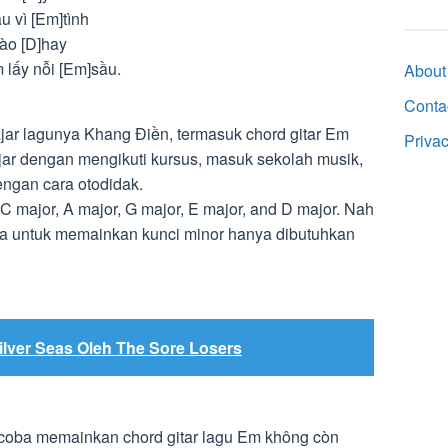
u vì [Em]tình
ào [D]hay
 lấy nỗi [Em]sầu.
About
Conta
jar lagunya Khang Điền, termasuk chord gitar Em
Priva
jar dengan mengikuti kursus, masuk sekolah musik,
dengan cara otodidak.
C major, A major, G major, E major, and D major. Nah
a untuk memainkan kunci minor hanya dibutuhkan
ilver Seas Oleh The Sore Losers
ncoba memainkan chord gitar lagu Em không còn