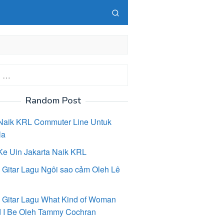
Random Post
Naik KRL Commuter Line Untuk
la
Ke Uin Jakarta Naik KRL
 Gitar Lagu Ngôi sao cảm Oleh Lê
 Gitar Lagu What Kind of Woman
 I Be Oleh Tammy Cochran