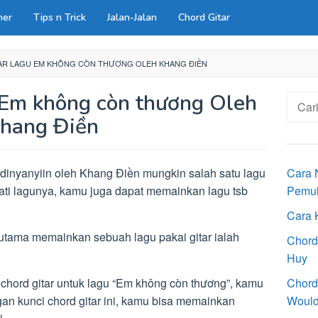
ner
Tips n Trick
Jalan-Jalan
Chord Gitar
AR LAGU EM KHÔNG CÒN THƯƠNG OLEH KHANG ĐIỀN
 Em không còn thương Oleh
Cari
untuk:
hang Điền
dinyanyiin oleh Khang Điền mungkin salah satu lagu
Cara 
ati lagunya, kamu juga dapat memainkan lagu tsb
Pemu
Cara 
t utama memainkan sebuah lagu pakai gitar ialah
Chord
Huy
 chord gitar untuk lagu “Em không còn thương”, kamu
Chord
gan kunci chord gitar ini, kamu bisa memainkan
Would