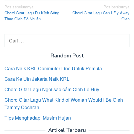
Navigasi
Pos sebelumnya
Pos berikutnya
Chord Gitar Lagu Du Kích Sông
Chord Gitar Lagu Can I Fly Away
pos
Thao Oleh Đỗ Nhuận
Oleh
Cari
untuk:
Random Post
Cara Naik KRL Commuter Line Untuk Pemula
Cara Ke Uin Jakarta Naik KRL
Chord Gitar Lagu Ngôi sao cảm Oleh Lê Huy
Chord Gitar Lagu What Kind of Woman Would I Be Oleh
Tammy Cochran
Tips Menghadapi Musim Hujan
Artikel Terbaru