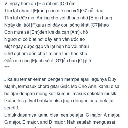
Vì ngày hôm qu [F]a rất êm [C]đ ềm
Tìm lại nhau t [F]rong cơn mê cho vơi [G7]nỗi đau
Tìm lại ước mo [Am]ng cho vơi đi bao nhớ [Em]n hung
Ngày dài trôi [F]qua nơi đây con sông khát [G7]khao
Cơn mưa sẽ [Em]đến khi đã cạn [Am]k hô
Người ơi có biết nơi đây anh vẫn ước ao
Một ngày được gặp và lại hẹn hò với nhau
Chờ đợi em đến cho tim anh thôi héo khô
Giấc mơ cho [F]anh sẽ đ [G7]ến bao [C]gi ờ.
***
Jikalau teman-teman pengen mempelajari lagunya Duy
Mạnh, termasuk chord gitar Giấc Mơ Cho Anh, kamu bisa
belajar dengan mengikuti kursus, masuk sekolah musik,
ikutan les privat bahkan bisa juga dengan cara belajar
sendiri.
Untuk dasarnya kamu bisa mempelajari C major, A major,
G major, E major, and D major. Nah setelah menguasai