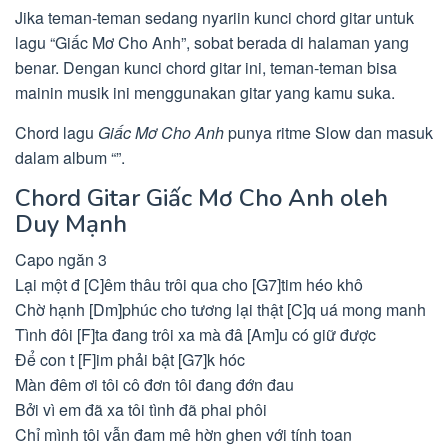
Jika teman-teman sedang nyariin kunci chord gitar untuk
lagu “Giấc Mơ Cho Anh”, sobat berada di halaman yang
benar. Dengan kunci chord gitar ini, teman-teman bisa
mainin musik ini menggunakan gitar yang kamu suka.
Chord lagu
Giấc Mơ Cho Anh
punya ritme Slow dan masuk
dalam album “”.
Chord Gitar Giấc Mơ Cho Anh oleh
Duy Mạnh
Capo ngăn 3
Lại một đ [C]êm thâu trôi qua cho [G7]tim héo khô
Chờ hạnh [Dm]phúc cho tương lại thật [C]q uá mong manh
Tình đôi [F]ta đang trôi xa mà đâ [Am]u có giữ được
Để con t [F]im phải bật [G7]k hóc
Màn đêm ơi tôi cô đơn tôi đang đớn đau
Bởi vì em đã xa tôi tình đã phai phôi
Chỉ mình tôi vẫn đam mê hờn ghen với tính toan