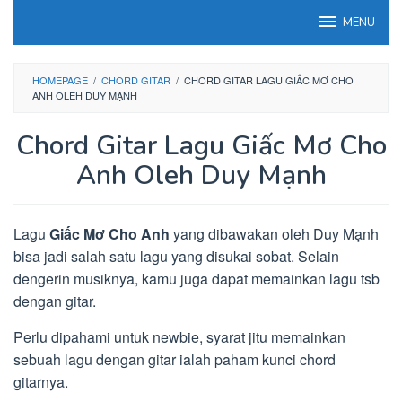
Loncat
MENU
ke
konten
HOMEPAGE
/
CHORD GITAR
/
CHORD GITAR LAGU GIẤC MƠ CHO
ANH OLEH DUY MẠNH
Chord Gitar Lagu Giấc Mơ Cho
Anh Oleh Duy Mạnh
Lagu
Giấc Mơ Cho Anh
yang dibawakan oleh Duy Mạnh
bisa jadi salah satu lagu yang disukai sobat. Selain
dengerin musiknya, kamu juga dapat memainkan lagu tsb
dengan gitar.
Perlu dipahami untuk newbie, syarat jitu memainkan
sebuah lagu dengan gitar ialah paham kunci chord
gitarnya.