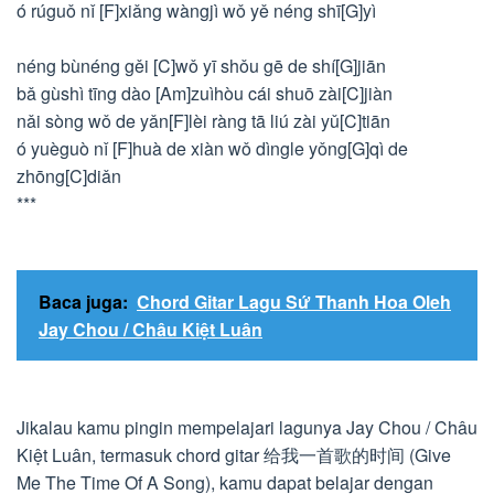
ó rúguǒ nǐ [F]xiǎng wàngjì wǒ yě néng shī[G]yì
néng bùnéng gěi [C]wǒ yī shǒu gē de shí[G]jiān
bǎ gùshì tīng dào [Am]zuìhòu cái shuō zài[C]jiàn
nǎi sòng wǒ de yǎn[F]lèi ràng tā liú zài yǔ[C]tiān
ó yuèguò nǐ [F]huà de xiàn wǒ dìngle yǒng[G]qì de
zhōng[C]diǎn
***
Baca juga:
Chord Gitar Lagu Sứ Thanh Hoa Oleh
Jay Chou / Châu Kiệt Luân
Jikalau kamu pingin mempelajari lagunya Jay Chou / Châu
Kiệt Luân, termasuk chord gitar 给我一首歌的时间 (Give
Me The Time Of A Song), kamu dapat belajar dengan