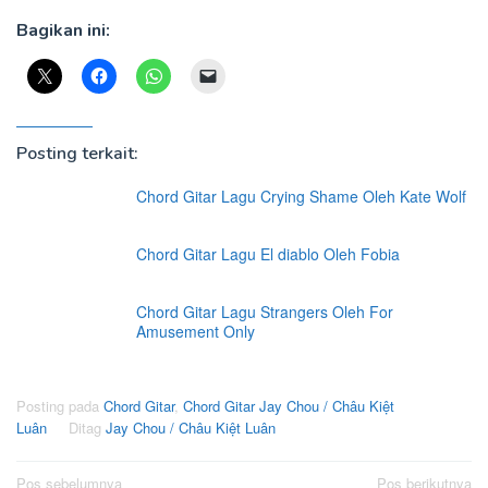
Bagikan ini:
Posting terkait:
Chord Gitar Lagu Crying Shame Oleh Kate Wolf
Chord Gitar Lagu El diablo Oleh Fobia
Chord Gitar Lagu Strangers Oleh For
Amusement Only
Posting pada
Chord Gitar
,
Chord Gitar Jay Chou / Châu Kiệt
Luân
Ditag
Jay Chou / Châu Kiệt Luân
Navigasi
Pos sebelumnya
Pos berikutnya