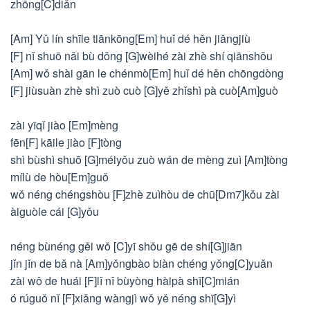
zhōng[C]diǎn
[Am] Yǔ lín shīle tiānkōng[Em] huǐ dé hěn jiǎngjiù
[F] nǐ shuō nǎi bù dǒng [G]wèihé zài zhè shí qiānshǒu
[Am] wǒ shài gān le chénmò[Em] huǐ dé hěn chōngdòng
[F] jiùsuàn zhè shì zuò cuò [G]yě zhǐshì pà cuò[Am]guò
zài yīqǐ jiào [Em]mèng
fēn[F] kāile jiào [F]tòng
shì bùshì shuō [G]méiyǒu zuò wán de mèng zuì [Am]tòng
mílù de hòu[Em]guǒ
wǒ néng chéngshòu [F]zhè zuìhòu de chū[Dm7]kǒu zài
àiguòle cái [G]yǒu
néng bùnéng gěi wǒ [C]yī shǒu gē de shí[G]jiān
jǐn jǐn de bǎ nà [Am]yǒngbào biàn chéng yǒng[C]yuǎn
zài wǒ de huái [F]lǐ nǐ bùyòng hàipà shī[C]mián
ó rúguǒ nǐ [F]xiǎng wàngjì wǒ yě néng shī[G]yì