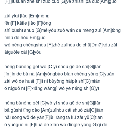
[F] jiùsuàn zhè shì zuò cuò [G]yě zhǐshì pà cuò[Am]guò
zài yīqǐ jiào [Em]mèng
fēn[F] kāile jiào [F]tòng
shì bùshì shuō [G]méiyǒu zuò wán de mèng zuì [Am]tòng
mílù de hòu[Em]guǒ
wǒ néng chéngshòu [F]zhè zuìhòu de chū[Dm7]kǒu zài
àiguòle cái [G]yǒu
néng bùnéng gěi wǒ [C]yī shǒu gē de shí[G]jiān
jǐn jǐn de bǎ nà [Am]yǒngbào biàn chéng yǒng[C]yuǎn
zài wǒ de huái [F]lǐ nǐ bùyòng hàipà shī[C]mián
ó rúguǒ nǐ [F]xiǎng wàngjì wǒ yě néng shī[G]yì
néng bùnéng gěi [C]wǒ yī shǒu gē de shí[G]jiān
bǎ gùshì tīng dào [Am]zuìhòu cái shuō zài[C]jiàn
nǎi sòng wǒ de yǎn[F]lèi ràng tā liú zài yǔ[C]tiān
ó yuèguò nǐ [F]huà de xiàn wǒ dìngle yǒng[G]qì de