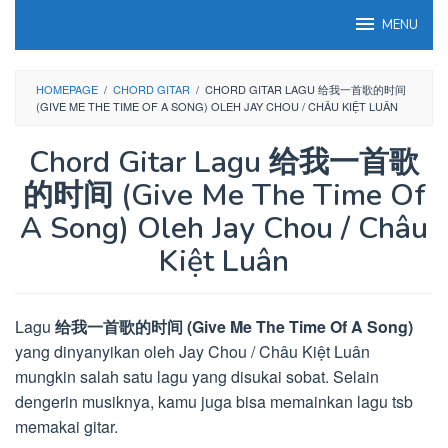
Loncat
MENU
ke
konten
HOMEPAGE
/
CHORD GITAR
/
CHORD GITAR LAGU 给我一首歌的时间
(GIVE ME THE TIME OF A SONG) OLEH JAY CHOU / CHÂU KIỆT LUÂN
Chord Gitar Lagu 给我一首歌
的时间 (Give Me The Time Of
A Song) Oleh Jay Chou / Châu
Kiệt Luân
Lagu
给我一首歌的时间 (Give Me The Time Of A Song)
yang dinyanyikan oleh Jay Chou / Châu Kiệt Luân
mungkin salah satu lagu yang disukai sobat. Selain
dengerin musiknya, kamu juga bisa memainkan lagu tsb
memakai gitar.