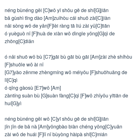
néng bùnéng gěi [C]wǒ yī shǒu gē de shí[G]jiān
bǎ gùshì tīng dào [Am]zuìhòu cái shuō zài[C]jiàn
nǎi sòng wǒ de yǎn[F]lèi ràng tā liú zài yǔ[C]tiān
ó yuèguò nǐ [F]huà de xiàn wǒ dìngle yǒng[G]qì de
zhōng[C]diǎn
ó nǎi shuō wǒ bù [C7]gāi bù gāi bù gāi [Am]zài zhè shíhòu
[F]shuōle wǒ ài nǐ
[G7]yào zěnme zhèngmíng wǒ méiyǒu [F]shuōhuǎng de
lì[C]qì
ó qǐng gàosù [E7]wǒ [Am]
zàntíng suàn bù [G]suàn fàng[C]qì [F]wǒ zhǐyǒu yītiān de
huí[G]yì
néng bùnéng gěi wǒ [C]yī shǒu gē de shí[G]jiān
jǐn jǐn de bǎ nà [Am]yǒngbào biàn chéng yǒng[C]yuǎn
zài wǒ de huái [F]lǐ nǐ bùyòng hàipà shī[C]mián