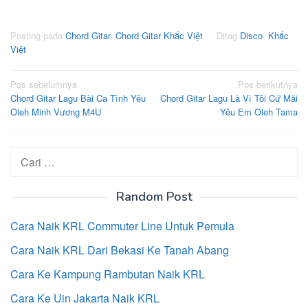
Posting pada
Chord Gitar
,
Chord Gitar Khắc Việt
Ditag
Disco
,
Khắc
Việt
Navigasi
Pos sebelumnya
Pos berikutnya
Chord Gitar Lagu Bài Ca Tình Yêu
Chord Gitar Lagu Là Vì Tôi Cứ Mãi
pos
Oleh Minh Vương M4U
Yêu Em Oleh Tama
Cari
untuk:
Random Post
Cara Naik KRL Commuter Line Untuk Pemula
Cara Naik KRL Dari Bekasi Ke Tanah Abang
Cara Ke Kampung Rambutan Naik KRL
Cara Ke Uin Jakarta Naik KRL