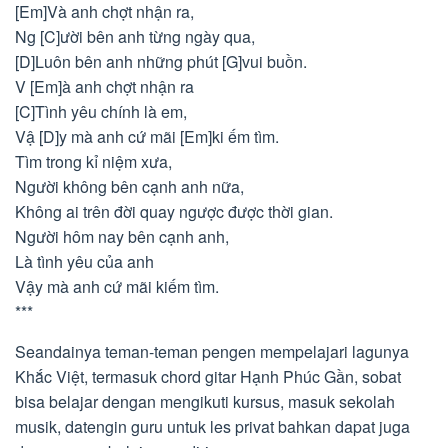
[Em]Và anh chợt nhận ra,
Ng [C]ười bên anh từng ngày qua,
[D]Luôn bên anh những phút [G]vui buồn.
V [Em]à anh chợt nhận ra
[C]Tình yêu chính là em,
Vậ [D]y mà anh cứ mãi [Em]ki ếm tìm.
Tìm trong kỉ niệm xưa,
Người không bên cạnh anh nữa,
Không ai trên đời quay ngược được thời gian.
Người hôm nay bên cạnh anh,
Là tình yêu của anh
Vậy mà anh cứ mãi kiếm tìm.
***
Seandainya teman-teman pengen mempelajari lagunya
Khắc Việt, termasuk chord gitar Hạnh Phúc Gần, sobat
bisa belajar dengan mengikuti kursus, masuk sekolah
musik, datengin guru untuk les privat bahkan dapat juga