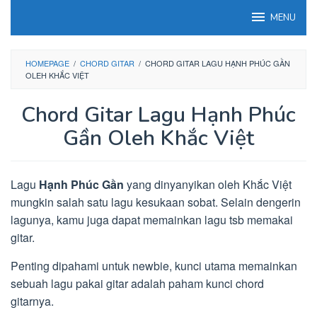
Loncat
MENU
ke
konten
HOMEPAGE
/
CHORD GITAR
/
CHORD GITAR LAGU HẠNH PHÚC GẦN
OLEH KHẮC VIỆT
Chord Gitar Lagu Hạnh Phúc
Gần Oleh Khắc Việt
Lagu
Hạnh Phúc Gần
yang dinyanyikan oleh Khắc Việt
mungkin salah satu lagu kesukaan sobat. Selain dengerin
lagunya, kamu juga dapat memainkan lagu tsb memakai
gitar.
Penting dipahami untuk newbie, kunci utama memainkan
sebuah lagu pakai gitar adalah paham kunci chord
gitarnya.