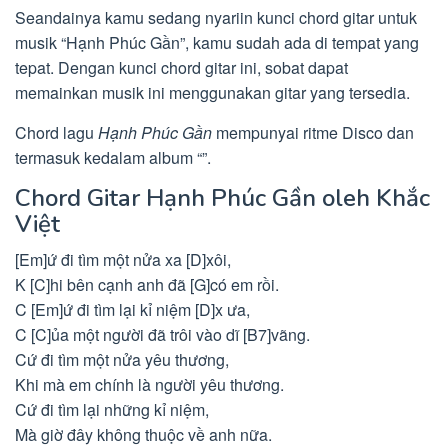
Seandainya kamu sedang nyariin kunci chord gitar untuk
musik “Hạnh Phúc Gần”, kamu sudah ada di tempat yang
tepat. Dengan kunci chord gitar ini, sobat dapat
memainkan musik ini menggunakan gitar yang tersedia.
Chord lagu
Hạnh Phúc Gần
mempunyai ritme Disco dan
termasuk kedalam album “”.
Chord Gitar Hạnh Phúc Gần oleh Khắc
Việt
[Em]ứ đi tìm một nửa xa [D]xôi,
K [C]hi bên cạnh anh đã [G]có em rồi.
C [Em]ứ đi tìm lại kỉ niệm [D]x ưa,
C [C]ủa một người đã trôi vào dĩ [B7]vãng.
Cứ đi tìm một nửa yêu thương,
Khi mà em chính là người yêu thương.
Cứ đi tìm lại những kỉ niệm,
Mà giờ đây không thuộc về anh nữa.