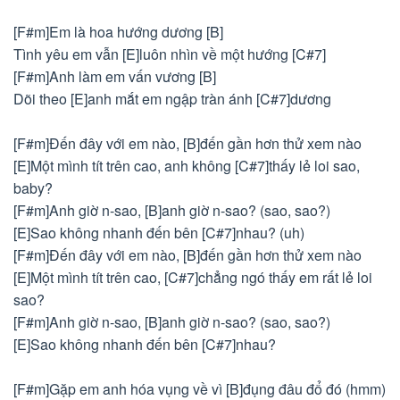
[F#m]Em là hoa hướng dương [B]
Tình yêu em vẫn [E]luôn nhìn về một hướng [C#7]
[F#m]Anh làm em vấn vương [B]
Dõi theo [E]anh mắt em ngập tràn ánh [C#7]dương
[F#m]Đến đây với em nào, [B]đến gần hơn thử xem nào
[E]Một mình tít trên cao, anh không [C#7]thấy lẻ loi sao,
baby?
[F#m]Anh giờ n-sao, [B]anh giờ n-sao? (sao, sao?)
[E]Sao không nhanh đến bên [C#7]nhau? (uh)
[F#m]Đến đây với em nào, [B]đến gần hơn thử xem nào
[E]Một mình tít trên cao, [C#7]chẳng ngó thấy em rất lẻ loi
sao?
[F#m]Anh giờ n-sao, [B]anh giờ n-sao? (sao, sao?)
[E]Sao không nhanh đến bên [C#7]nhau?
[F#m]Gặp em anh hóa vụng về vì [B]đụng đâu đổ đó (hmm)