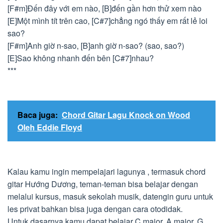
[F#m]Đến đây với em nào, [B]đến gần hơn thử xem nào
[E]Một mình tít trên cao, [C#7]chẳng ngó thấy em rất lẻ loi
sao?
[F#m]Anh giờ n-sao, [B]anh giờ n-sao? (sao, sao?)
[E]Sao không nhanh đến bên [C#7]nhau?
***
Baca juga:
Chord Gitar Lagu Knock on Wood
Oleh Eddie Floyd
Kalau kamu ingin mempelajari lagunya , termasuk chord
gitar Hướng Dương, teman-teman bisa belajar dengan
melalui kursus, masuk sekolah musik, datengin guru untuk
les privat bahkan bisa juga dengan cara otodidak.
Untuk dasarnya kamu dapat belajar C major, A major, G