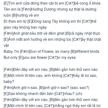
[E]Tim anh cửa đóng then cài bị em [C#7]bẻ cong ổ khóa
Tên em là [F#m]Hướng Dương nhưng sự thật là dương
luôn [B]hướng về em
Đi theo em từ [E]Đông sang Tây không em thì [C#7]thế
gian này không ban ngày
[F#m]Anh ghét bầu trời về đêm ghét [B]cả ngày nhật thực
[E]Ánh mắt anh hướng về em những lúc [C#7]ấy thật chật
vật
Baby, I′m [F#m]Sun of Flower, so many [B]different kinds
But only [E]you are flower [C#7]in my eyes
[F#m]Đến đây với em nào, [B]đến gần hơn thử xem nào
[E]Một mình tít trên cao, anh không [C#7]thấy lẻ loi sao,
baby?
[F#m]Anh giờ n-sao, [B]anh giờ n-sao? (sao, sao?)
[E]Sao không nhanh đến bên [C#7]nhau? (uh)
[F#m]Đến đây với em nào, [B]đến gần hơn thử xem nào
[E]Một mình tít trên cao, [C#7]chẳng ngó thấy em rất lẻ loi