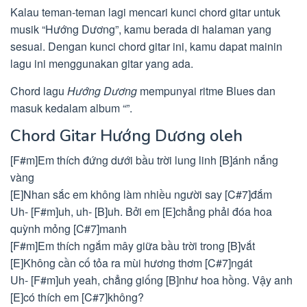
Kalau teman-teman lagi mencari kunci chord gitar untuk
musik “Hướng Dương”, kamu berada di halaman yang
sesuai. Dengan kunci chord gitar ini, kamu dapat mainin
lagu ini menggunakan gitar yang ada.
Chord lagu
Hướng Dương
mempunyai ritme Blues dan
masuk kedalam album “”.
Chord Gitar Hướng Dương oleh
[F#m]Em thích đứng dưới bầu trời lung linh [B]ánh nắng
vàng
[E]Nhan sắc em không làm nhiều người say [C#7]đắm
Uh- [F#m]uh, uh- [B]uh. Bởi em [E]chẳng phải đóa hoa
quỳnh mỏng [C#7]manh
[F#m]Em thích ngắm mây giữa bầu trời trong [B]vắt
[E]Không cần cố tỏa ra mùi hương thơm [C#7]ngát
Uh- [F#m]uh yeah, chẳng giống [B]như hoa hồng. Vậy anh
[E]có thích em [C#7]không?