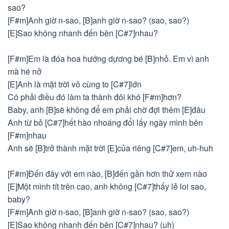
sao?
[F#m]Anh giờ n-sao, [B]anh giờ n-sao? (sao, sao?)
[E]Sao không nhanh đến bên [C#7]nhau?
[F#m]Em là đóa hoa hướng dương bé [B]nhỏ. Em vì anh
mà hé nở
[E]Anh là mặt trời vô cùng to [C#7]lớn
Có phải điều đó làm ta thành đôi khó [F#m]hơn?
Baby, anh [B]sẽ không để em phải chờ đợi thêm [E]đâu
Anh từ bỏ [C#7]hết hào nhoáng đổi lấy ngày mình bên
[F#m]nhau
Anh sẽ [B]trở thành mặt trời [E]của riêng [C#7]em, uh-huh
[F#m]Đến đây với em nào, [B]đến gần hơn thử xem nào
[E]Một mình tít trên cao, anh không [C#7]thấy lẻ loi sao,
baby?
[F#m]Anh giờ n-sao, [B]anh giờ n-sao? (sao, sao?)
[E]Sao không nhanh đến bên [C#7]nhau? (uh)