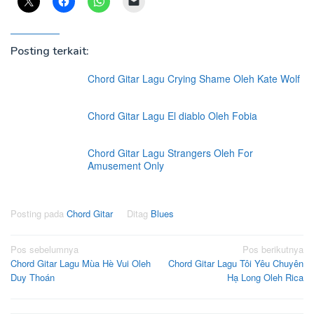
Posting terkait:
Chord Gitar Lagu Crying Shame Oleh Kate Wolf
Chord Gitar Lagu El diablo Oleh Fobia
Chord Gitar Lagu Strangers Oleh For
Amusement Only
Posting pada
Chord Gitar
Ditag
Blues
Navigasi
Pos sebelumnya
Pos berikutnya
Chord Gitar Lagu Mùa Hè Vui Oleh
Chord Gitar Lagu Tôi Yêu Chuyên
pos
Duy Thoán
Hạ Long Oleh Rica