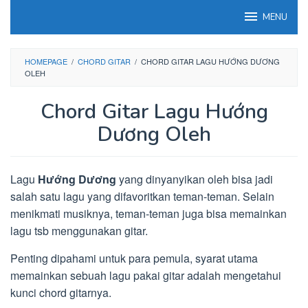
Loncat
MENU
ke
konten
HOMEPAGE
/
CHORD GITAR
/
CHORD GITAR LAGU HƯỚNG DƯƠNG
OLEH
Chord Gitar Lagu Hướng
Dương Oleh
Lagu
Hướng Dương
yang dinyanyikan oleh bisa jadi
salah satu lagu yang difavoritkan teman-teman. Selain
menikmati musiknya, teman-teman juga bisa memainkan
lagu tsb menggunakan gitar.
Penting dipahami untuk para pemula, syarat utama
memainkan sebuah lagu pakai gitar adalah mengetahui
kunci chord gitarnya.