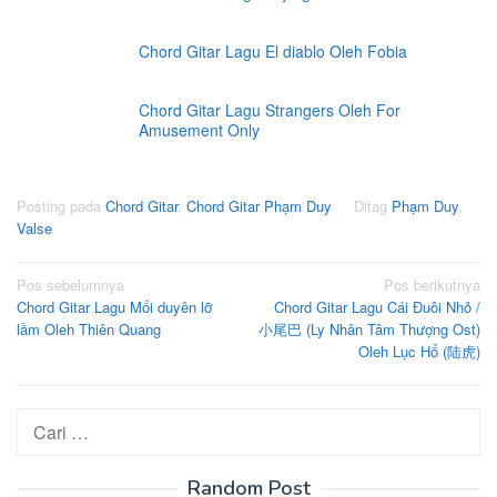
Chord Gitar Lagu El diablo Oleh Fobia
Chord Gitar Lagu Strangers Oleh For
Amusement Only
Posting pada
Chord Gitar
,
Chord Gitar Phạm Duy
Ditag
Phạm Duy
,
Valse
Navigasi
Pos sebelumnya
Pos berikutnya
Chord Gitar Lagu Mối duyên lỡ
Chord Gitar Lagu Cái Đuôi Nhỏ /
pos
lầm Oleh Thiên Quang
小尾巴 (Ly Nhân Tâm Thượng Ost)
Oleh Lục Hổ (陆虎)
Cari
untuk:
Random Post