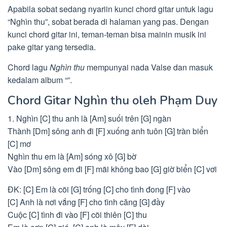
Apabila sobat sedang nyariin kunci chord gitar untuk lagu
“Nghìn thu”, sobat berada di halaman yang pas. Dengan
kunci chord gitar ini, teman-teman bisa mainin musik ini
pake gitar yang tersedia.
Chord lagu
Nghìn thu
mempunyai nada Valse dan masuk
kedalam album “”.
Chord Gitar Nghìn thu oleh Phạm Duy
1. Nghìn [C] thu anh là [Am] suối trên [G] ngàn
Thành [Dm] sông anh đi [F] xuống anh tuôn [G] tràn biển
[C] mơ
Nghìn thu em là [Am] sóng xô [G] bờ
Vào [Dm] sông em đi [F] mãi không bao [G] giờ biển [C] vơi
ĐK: [C] Em là cõi [G] trống [C] cho tình đong [F] vào
[C] Anh là nơi vắng [F] cho tình căng [G] đầy
Cuộc [C] tình đi vào [F] cõi thiên [C] thu