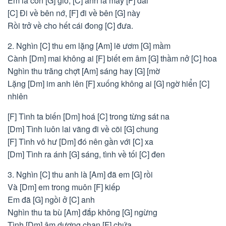
Em là cơn [G] gió, [C] anh là mây [F] dài
[C] Ði về bên nớ, [F] đi về bên [G] này
Rồi trở về cho hết cái đong [C] đưa.
2. Nghìn [C] thu em lặng [Am] lẽ ươm [G] mầm
Cành [Dm] mai không ai [F] biết em âm [G] thầm nở [C] hoa
Nghìn thu trăng chợt [Am] sáng hay [G] [mờ
Lặng [Dm] im anh lên [F] xuống không ai [G] ngờ hiển [C]
nhiên
[F] Tình ta biến [Dm] hoá [C] trong từng sát na
[Dm] Tình luôn lai vãng đi về cõi [G] chung
[F] Tình vô hư [Dm] đó nên gần với [C] xa
[Dm] Tình ra ánh [G] sáng, tình về tối [C] đen
3. Nghìn [C] thu anh là [Am] đã em [G] rồi
Và [Dm] em trong muôn [F] kiếp
Em đã [G] ngồi ở [C] anh
Nghìn thu ta bù [Am] đắp không [G] ngừng
Tình [Dm] âm dương chan [F] chứa