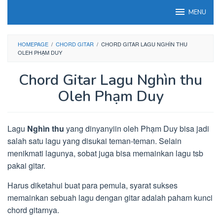
Loncat
MENU
ke
konten
HOMEPAGE
/
CHORD GITAR
/
CHORD GITAR LAGU NGHÌN THU
OLEH PHẠM DUY
Chord Gitar Lagu Nghìn thu
Oleh Phạm Duy
Lagu
Nghìn thu
yang dinyanyiin oleh Phạm Duy bisa jadi
salah satu lagu yang disukai teman-teman. Selain
menikmati lagunya, sobat juga bisa memainkan lagu tsb
pakai gitar.
Harus diketahui buat para pemula, syarat sukses
memainkan sebuah lagu dengan gitar adalah paham kunci
chord gitarnya.