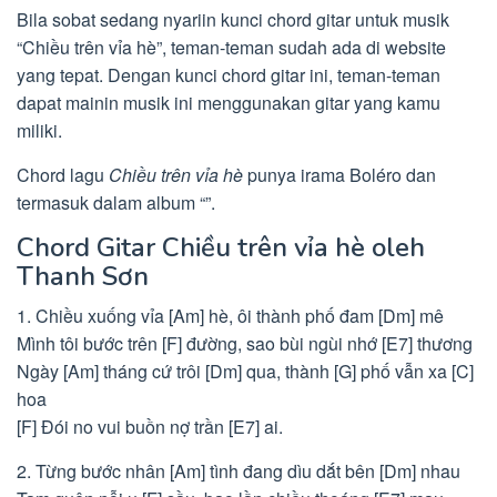
Bila sobat sedang nyariin kunci chord gitar untuk musik
“Chiều trên vỉa hè”, teman-teman sudah ada di website
yang tepat. Dengan kunci chord gitar ini, teman-teman
dapat mainin musik ini menggunakan gitar yang kamu
miliki.
Chord lagu
Chiều trên vỉa hè
punya irama Boléro dan
termasuk dalam album “”.
Chord Gitar Chiều trên vỉa hè oleh
Thanh Sơn
1. Chiều xuống vỉa [Am] hè, ôi thành phố đam [Dm] mê
Mình tôi bước trên [F] đường, sao bùi ngùi nhớ [E7] thương
Ngày [Am] tháng cứ trôi [Dm] qua, thành [G] phố vẫn xa [C]
hoa
[F] Đói no vui buồn nợ trần [E7] ai.
2. Từng bước nhân [Am] tình đang dìu dắt bên [Dm] nhau