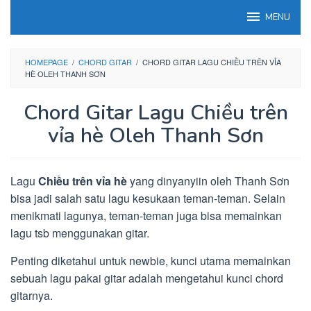
Loncat
MENU
ke
konten
HOMEPAGE
/
CHORD GITAR
/
CHORD GITAR LAGU CHIỀU TRÊN VỈA
HÈ OLEH THANH SƠN
Chord Gitar Lagu Chiều trên
vỉa hè Oleh Thanh Sơn
Lagu
Chiều trên vỉa hè
yang dinyanyiin oleh Thanh Sơn
bisa jadi salah satu lagu kesukaan teman-teman. Selain
menikmati lagunya, teman-teman juga bisa memainkan
lagu tsb menggunakan gitar.
Penting diketahui untuk newbie, kunci utama memainkan
sebuah lagu pakai gitar adalah mengetahui kunci chord
gitarnya.