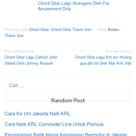
Chord Gitar Lagu Strangers Oleh For
Amusement Only
Posting pada
Chord Gitar
,
Chord Gitar Thanh Sơn
Ditag
Boléro
,
Thanh Sơn
Navigasi
Pos sebelumnya
Pos berikutnya
Chord Gitar Lagu Catfish John
Chord Gitar Lagu Khi em thoáng
pos
(failed Oleh Johnny Russell
qua đời tôi Oleh Mai Anh Việt
Cari
untuk:
Random Post
Cara Ke Uin Jakarta Naik KRL
Cara Naik KRL Commuter Line Untuk Pemula
Pengalaman Balik Nama Kendaraan Bermotor di Jakarta