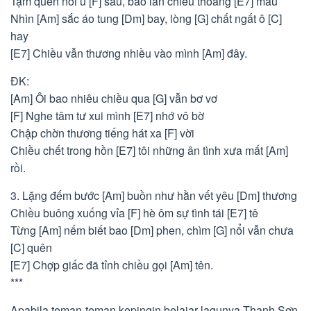
Tạm quên nỗi u [F] sầu, bao lần chiều thoáng [E7] mau
Nhìn [Am] sắc áo tung [Dm] bay, lòng [G] chất ngất ô [C]
hay
[E7] Chiều vẫn thương nhiều vào mình [Am] đây.
ĐK:
[Am] Ôi bao nhiêu chiều qua [G] vẫn bơ vơ
[F] Nghe tâm tư xui mình [E7] nhớ vô bờ
Chập chờn thương tiếng hát xa [F] vời
Chiều chết trong hồn [E7] tôi những ân tình xưa mất [Am]
rồi.
3. Lặng đếm bước [Am] buồn như hằn vết yêu [Dm] thương
Chiều buông xuống vỉa [F] hè ôm sự tình tái [E7] tê
Từng [Am] nếm biết bao [Dm] phen, chìm [G] nổi vẫn chưa
[C] quên
[E7] Chợp giấc đã tỉnh chiều gọi [Am] tên.
***
Apabila teman-teman kepingin belajar lagunya Thanh Sơn,