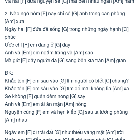
Và hai [F] đứa nguyện sẽ [G] mãi bên nhau ngàn [Am] năm
2. Nào ngờ hôm [F] nay chỉ có [G] anh trong căn phòng
[Am] xưa
Ngày hai [F] đứa đã sống [G] trong những ngày hạnh [C]
phúc
Ước chi [F] em đang ở [G] đây
Anh và [Em] em ngắm trăng và [Am] sao
Mà giờ [F] đây người đã [G] sang bên kia trần [Am] gian
ĐK:
Khắc tên [F] em sâu vào [G] tim người có biết [C] chăng?
Khắc tên [F] em sâu vào [G] tim để mãi không lìa [Am] xa
Sẽ không [F] quên đêm nồng [G] say
Anh và [Em] em ái ân mặn [Am] nồng
Nguyện cùng [F] em và hẹn kiếp [G] sau ta tương phùng
[Am] nhau
Ngày em [F] đi trái đất [G] như thiếu vắng mặt [Am] trời
Ngày em [F] đến ngày em [G] đi chỉ trong phút [C] chốc