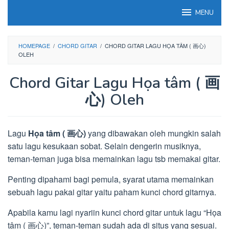
Loncat
MENU
ke
konten
HOMEPAGE
/
CHORD GITAR
/
CHORD GITAR LAGU HỌA TÂM ( 画心)
OLEH
Chord Gitar Lagu Họa tâm ( 画
心) Oleh
Lagu
Họa tâm ( 画心)
yang dibawakan oleh mungkin salah
satu lagu kesukaan sobat. Selain dengerin musiknya,
teman-teman juga bisa memainkan lagu tsb memakai gitar.
Penting dipahami bagi pemula, syarat utama memainkan
sebuah lagu pakai gitar yaitu paham kunci chord gitarnya.
Apabila kamu lagi nyariin kunci chord gitar untuk lagu “Họa
tâm ( 画心)”, teman-teman sudah ada di situs yang sesuai.