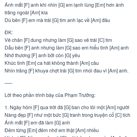
Ánh mắt [F] anh khi nhìn [G] em lạnh lùng [Em] hơn ánh
trăng ngoài [Am] kia
Dù bên [F] em mà trái [G] tim anh lạc về [Am] đâu
ĐK:
Vẽ chân [F] dung nhưng làm [G] sao vẽ trái [C] tim
Dẫu bên [F] anh nhưng làm [G] sao em hiểu tình [Am] anh
Nhớ thương [F] anh bởi còn [G] yêu
Khúc tình [Em] ca hát không thành [Am] câu
Nhìn trăng [F] khuya chợt trái [G] tim nhói đau vì [Am] anh.
—–
Lời theo phần trình bày của Phạm Trưởng:
1. Ngày hôm [F] qua trời đã [G] ban cho tôi một [Am] người
Nàng đẹp [F] như một bức [G] tranh trong truyện cổ [C] tích
Ánh mắt [F] em đã làm [G] anh
Đêm từng [Em] đêm nhớ em thật [Am] nhiều