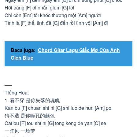
Hỡi trăng [F] ơi nhắn giùm [G] tôi
Chỉ còn [Em] tôi khóc thương một [Am] người
Tình là [F] thế, tình đã [G] đến rồi tình vội [Am] đi
Baca juga:
Chord Gitar Lagu Giấc Mơ Của Anh
Oleh Blue
—–
Tiếng Hoa:
1. 看不穿 是你失落的魂魄
Kan bu [F] chuan shi ni [G] shi luo de hun [Am] po
猜不透 是你瞳孔的颜色
Cai bu [F] tou shi ni [G] tong kong de yan [C] se
一阵风 一场梦