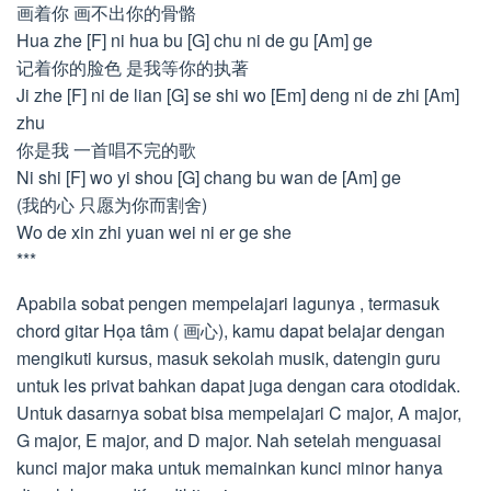
画着你 画不出你的骨骼
Hua zhe [F] ni hua bu [G] chu ni de gu [Am] ge
记着你的脸色 是我等你的执著
Ji zhe [F] ni de lian [G] se shi wo [Em] deng ni de zhi [Am]
zhu
你是我 一首唱不完的歌
Ni shi [F] wo yi shou [G] chang bu wan de [Am] ge
(我的心 只愿为你而割舍)
Wo de xin zhi yuan wei ni er ge she
***
Apabila sobat pengen mempelajari lagunya , termasuk
chord gitar Họa tâm ( 画心), kamu dapat belajar dengan
mengikuti kursus, masuk sekolah musik, datengin guru
untuk les privat bahkan dapat juga dengan cara otodidak.
Untuk dasarnya sobat bisa mempelajari C major, A major,
G major, E major, and D major. Nah setelah menguasai
kunci major maka untuk memainkan kunci minor hanya