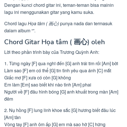
Dengan kunci chord gitar ini, teman-teman bisa mainin
lagu ini menggunakan gitar yang kamu suka.
Chord lagu
Họa tâm ( 画心)
punya nada dan termasuk
dalam album “”.
Chord Gitar Họa tâm ( 画心) oleh
Lời theo phần trình bày của Trương Quỳnh Anh:
1. Từng ngày [F] qua nghĩ đến [G] anh trái tim rối [Am] bời
Làm sao [F] em có thể [G] tin tình yêu qua ánh [C] mắt
Giấc mơ [F] xưa có còn [G] không
Em làm [Em] sao biết khi nào tình [Am] phai
Người về [F] đâu hình bóng [G] anh khuất trong màn [Am]
đêm
2. Nụ hồng [F] lung linh khoe sắc [G] hương biết đâu lúc
[Am] tàn
Vòng tay [F] anh ôm ấp [G] em mà sao hờ [C] hững