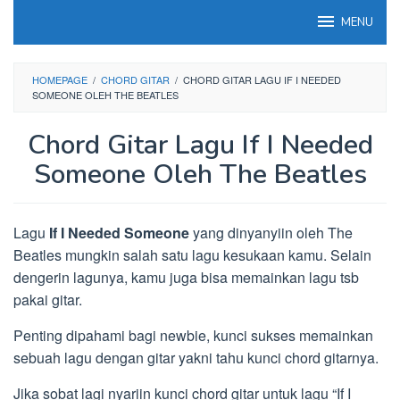
Loncat
MENU
ke
konten
HOMEPAGE
/
CHORD GITAR
/
CHORD GITAR LAGU IF I NEEDED
SOMEONE OLEH THE BEATLES
Chord Gitar Lagu If I Needed
Someone Oleh The Beatles
Lagu
If I Needed Someone
yang dinyanyiin oleh The
Beatles mungkin salah satu lagu kesukaan kamu. Selain
dengerin lagunya, kamu juga bisa memainkan lagu tsb
pakai gitar.
Penting dipahami bagi newbie, kunci sukses memainkan
sebuah lagu dengan gitar yakni tahu kunci chord gitarnya.
Jika sobat lagi nyariin kunci chord gitar untuk lagu “If I