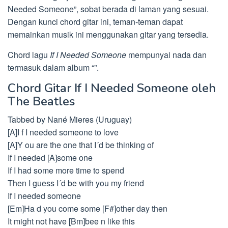
Needed Someone”, sobat berada di laman yang sesuai.
Dengan kunci chord gitar ini, teman-teman dapat
memainkan musik ini menggunakan gitar yang tersedia.
Chord lagu
If I Needed Someone
mempunyai nada dan
termasuk dalam album “”.
Chord Gitar If I Needed Someone oleh
The Beatles
Tabbed by Nané Mieres (Uruguay)
[A]I f I needed someone to love
[A]Y ou are the one that I´d be thinking of
If I needed [A]some one
If I had some more time to spend
Then I guess I´d be with you my friend
If I needed someone
[Em]Ha d you come some [F#]other day then
It might not have [Bm]bee n like this