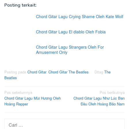
Posting terkait:
Chord Gitar Lagu Crying Shame Oleh Kate Wolf
Chord Gitar Lagu El diablo Oleh Fobia
Chord Gitar Lagu Strangers Oleh For
Amusement Only
Posting pada
Chord Gitar
,
Chord Gitar The Beatles
Ditag
The
Beatles
Navigasi
Pos sebelumnya
Pos berikutnya
Chord Gitar Lagu Mùi Hương Oleh
Chord Gitar Lagu Như Lúc Ban
pos
Hoàng Rapper
Đầu Oleh Hoàng Bảo Nam
Cari