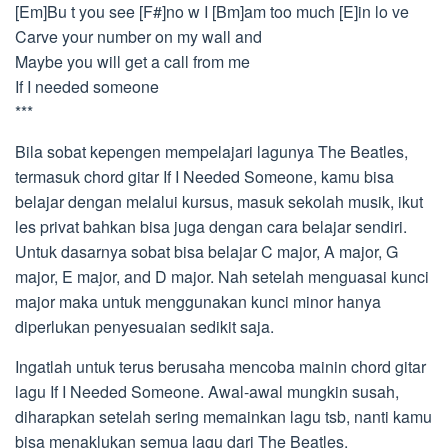
[Em]Bu t you see [F#]no w I [Bm]am too much [E]in lo ve
Carve your number on my wall and
Maybe you will get a call from me
If I needed someone
***
Bila sobat kepengen mempelajari lagunya The Beatles,
termasuk chord gitar If I Needed Someone, kamu bisa
belajar dengan melalui kursus, masuk sekolah musik, ikut
les privat bahkan bisa juga dengan cara belajar sendiri.
Untuk dasarnya sobat bisa belajar C major, A major, G
major, E major, and D major. Nah setelah menguasai kunci
major maka untuk menggunakan kunci minor hanya
diperlukan penyesuaian sedikit saja.
Ingatlah untuk terus berusaha mencoba mainin chord gitar
lagu If I Needed Someone. Awal-awal mungkin susah,
diharapkan setelah sering memainkan lagu tsb, nanti kamu
bisa menaklukan semua lagu dari The Beatles.