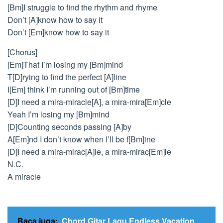
[Bm]I struggle to find the rhythm and rhyme
Don’t [A]know how to say it
Don’t [Em]know how to say it
[Chorus]
[Em]That I’m losing my [Bm]mind
T[D]rying to find the perfect [A]line
I[Em] think I’m running out of [Bm]time
[D]I need a mira-miracle[A], a mira-mira[Em]cle
Yeah I’m losing my [Bm]mind
[D]Counting seconds passing [A]by
A[Em]nd I don’t know when I’ll be f[Bm]ine
[D]I need a mira-mirac[A]le, a mira-mirac[Em]le
N.C.
A miracle
Baca juga:
Chord Gitar Lagu Endless Vacation