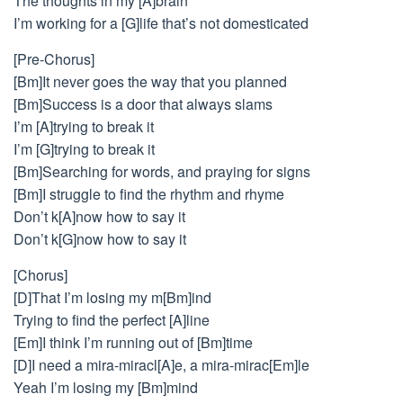
The thoughts in my [A]brain
I’m working for a [G]life that’s not domesticated
[Pre-Chorus]
[Bm]It never goes the way that you planned
[Bm]Success is a door that always slams
I’m [A]trying to break it
I’m [G]trying to break it
[Bm]Searching for words, and praying for signs
[Bm]I struggle to find the rhythm and rhyme
Don’t k[A]now how to say it
Don’t k[G]now how to say it
[Chorus]
[D]That I’m losing my m[Bm]ind
Trying to find the perfect [A]line
[Em]I think I’m running out of [Bm]time
[D]I need a mira-miracl[A]e, a mira-mirac[Em]le
Yeah I’m losing my [Bm]mind