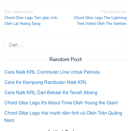
Navigasi
Pos sebelumnya
Pos berikutnya
Chord Gitar Lagu Tam giác tình
Chord Gitar Lagu The Lightning
pos
Oleh Lại Hoàng Sang
Tree (failed Oleh The Settlers
Cari
untuk:
Random Post
Cara Naik KRL Commuter Line Untuk Pemula
Cara Ke Kampung Rambutan Naik KRL
Cara Naik KRL Dari Bekasi Ke Tanah Abang
Chord Gitar Lagu It's About Time Oleh Young the Giant
Chord Gitar Lagu Hai mươi năm tình cũ Oleh Trần Quảng
Nam