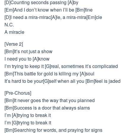
[D]Counting seconds passing [A]by
[Em]And I don’t know when I’ll be [Bm]fine
[D]I need a mira-mirac[A]le, a mira-mira[Em]cle
N.C.
A miracle
[Verse 2]
[Bm]It’s not just a show
I need you to [A]know
I’m trying to keep it [G]real, sometimes it’s complicated
[Bm]This battle for gold is killing my [A]soul
It’s hard to be your[G]self when all you [Bm]feel is jaded
[Pre-Chorus]
[Bm]It never goes the way that you planned
[Bm]Success is a door that always slams
I’m [A]trying to break it
I’m [G]trying to break it
[Bm]Searching for words, and praying for signs