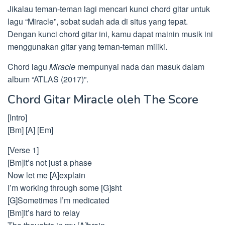
Jikalau teman-teman lagi mencari kunci chord gitar untuk
lagu “Miracle”, sobat sudah ada di situs yang tepat.
Dengan kunci chord gitar ini, kamu dapat mainin musik ini
menggunakan gitar yang teman-teman miliki.
Chord lagu
Miracle
mempunyai nada dan masuk dalam
album “ATLAS (2017)”.
Chord Gitar Miracle oleh The Score
[Intro]
[Bm] [A] [Em]
[Verse 1]
[Bm]It’s not just a phase
Now let me [A]explain
I’m working through some [G]sht
[G]Sometimes I’m medicated
[Bm]It’s hard to relay