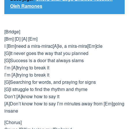
Oleh Ramones
[Bridge]
[Bm] [D] [A] [Em]
I [Bm]need a mira-mirac[A]le, a mira-mira[Em]cle
[G]It never goes the way that you planned
[G]Success is a door that always slams
I’m [A]trying to break it
I’m [A]trying to break it
[G]Searching for words, and praying for signs
[G]I struggle to find the rhythm and rhyme
Don’t [A]know how to say it
[A]Don’t know how to say I’m minutes away from [Em]going
insane
[Chorus]