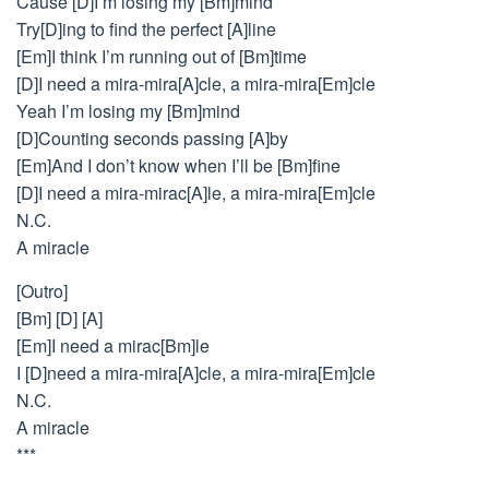
Cause [D]I’m losing my [Bm]mind
Try[D]ing to find the perfect [A]line
[Em]I think I’m running out of [Bm]time
[D]I need a mira-mira[A]cle, a mira-mira[Em]cle
Yeah I’m losing my [Bm]mind
[D]Counting seconds passing [A]by
[Em]And I don’t know when I’ll be [Bm]fine
[D]I need a mira-mirac[A]le, a mira-mira[Em]cle
N.C.
A miracle
[Outro]
[Bm] [D] [A]
[Em]I need a mirac[Bm]le
I [D]need a mira-mira[A]cle, a mira-mira[Em]cle
N.C.
A miracle
***