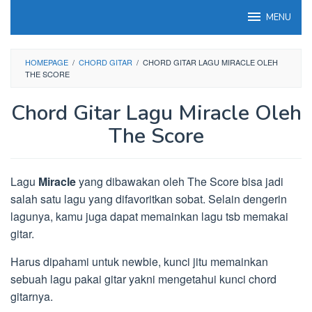
Loncat
MENU
ke
konten
HOMEPAGE
/
CHORD GITAR
/
CHORD GITAR LAGU MIRACLE OLEH
THE SCORE
Chord Gitar Lagu Miracle Oleh
The Score
Lagu
Miracle
yang dibawakan oleh The Score bisa jadi
salah satu lagu yang difavoritkan sobat. Selain dengerin
lagunya, kamu juga dapat memainkan lagu tsb memakai
gitar.
Harus dipahami untuk newbie, kunci jitu memainkan
sebuah lagu pakai gitar yakni mengetahui kunci chord
gitarnya.