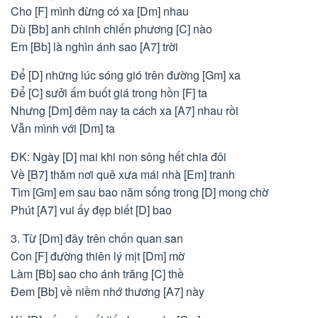
Cho [F] mình đừng có xa [Dm] nhau
Dù [Bb] anh chinh chiến phương [C] nào
Em [Bb] là nghìn ánh sao [A7] trời
Để [D] những lúc sóng gió trên đường [Gm] xa
Để [C] sưởi ấm buốt giá trong hồn [F] ta
Nhưng [Dm] đêm nay ta cách xa [A7] nhau rồi
Vẫn mình với [Dm] ta
ĐK: Ngày [D] mai khi non sông hết chia đôi
Về [B7] thăm nơi quê xưa mái nhà [Em] tranh
Tìm [Gm] em sau bao năm sống trong [D] mong chờ
Phút [A7] vui ấy đẹp biết [D] bao
3. Từ [Dm] đây trên chốn quan san
Con [F] đường thiên lý mịt [Dm] mờ
Làm [Bb] sao cho ánh trăng [C] thề
Đem [Bb] về niềm nhớ thương [A7] này