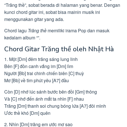
“Trăng thề”, sobat berada di halaman yang benar. Dengan
kunci chord gitar ini, sobat bisa mainin musik ini
menggunakan gitar yang ada.
Chord lagu
Trăng thề
memiliki irama Pop dan masuk
kedalam album “”.
Chord Gitar Trăng thề oleh Nhật Hà
1. Một [Dm] đêm trăng sáng lung linh
Bên [F] đồn canh vắng im [Dm] lìm
Người [Bb] trai chinh chiến biên [C] thuỳ
Mơ [Bb] về tìm phút yêu [A7] đầu
Còn [D] nhớ lúc sánh bước bên đồi [Gm] thông
Và [C] nhớ đến ánh mắt ta nhìn [F] nhau
Trăng [Dm] thanh soi chung bóng lứa [A7] đôi mình
Ước thề khó [Dm] quên
2. Nhìn [Dm] trăng em ước mơ sao