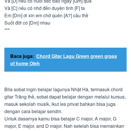
Và [D] nếu có nuối tiếc bao ngày [Gm] qua
Và [C] nếu có nhớ đến duyên tình [F] ta
Em [Dm] ơi xin em chớ quên [A7] câu thề
Suốt đời có [Dm] nhau
***
Baca juga:
Chord Gitar Lagu Green green grass
of home Oleh
Bila sobat ingin belajar lagunya Nhật Hà, termasuk chord
gitar Trăng thề, sobat dapat belajar dengan melalui kursus,
masuk sekolah musik, ikut les privat bahkan bisa juga
dengan cara belajar sendiri.
Untuk dasarnya kamu bisa belajar C major, A major, G
major, E major, and D major. Nah setelah bisa memainkan