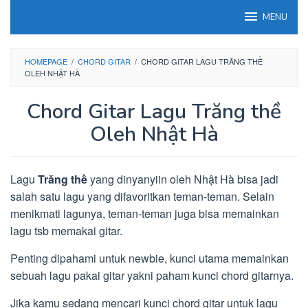
Loncat
MENU
ke
konten
HOMEPAGE
/
CHORD GITAR
/
CHORD GITAR LAGU TRĂNG THỀ
OLEH NHẬT HÀ
Chord Gitar Lagu Trăng thề
Oleh Nhật Hà
Lagu
Trăng thề
yang dinyanyiin oleh Nhật Hà bisa jadi
salah satu lagu yang difavoritkan teman-teman. Selain
menikmati lagunya, teman-teman juga bisa memainkan
lagu tsb memakai gitar.
Penting dipahami untuk newbie, kunci utama memainkan
sebuah lagu pakai gitar yakni paham kunci chord gitarnya.
Jika kamu sedang mencari kunci chord gitar untuk lagu