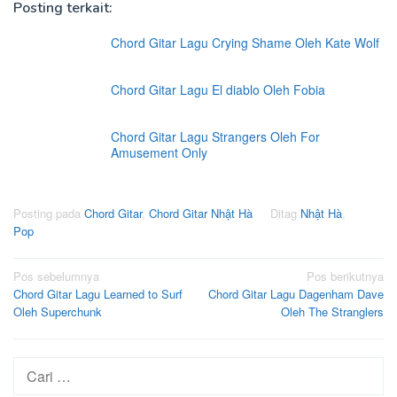
Posting terkait:
Chord Gitar Lagu Crying Shame Oleh Kate Wolf
Chord Gitar Lagu El diablo Oleh Fobia
Chord Gitar Lagu Strangers Oleh For
Amusement Only
Posting pada
Chord Gitar
,
Chord Gitar Nhật Hà
Ditag
Nhật Hà
,
Pop
Navigasi
Pos sebelumnya
Pos berikutnya
Chord Gitar Lagu Learned to Surf
Chord Gitar Lagu Dagenham Dave
pos
Oleh Superchunk
Oleh The Stranglers
Cari
untuk: