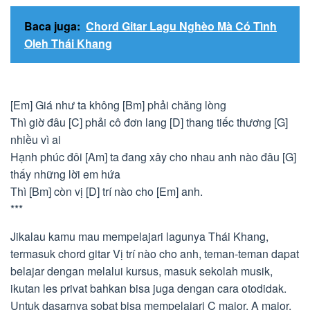
Baca juga:
Chord Gitar Lagu Nghèo Mà Có Tình
Oleh Thái Khang
[Em] Giá như ta không [Bm] phải chăng lòng
Thì giờ đâu [C] phải cô đơn lang [D] thang tiếc thương [G]
nhiều vì ai
Hạnh phúc đôi [Am] ta đang xây cho nhau anh nào đâu [G]
thấy những lời em hứa
Thì [Bm] còn vị [D] trí nào cho [Em] anh.
***
Jikalau kamu mau mempelajari lagunya Thái Khang,
termasuk chord gitar Vị trí nào cho anh, teman-teman dapat
belajar dengan melalui kursus, masuk sekolah musik,
ikutan les privat bahkan bisa juga dengan cara otodidak.
Untuk dasarnya sobat bisa mempelajari C major, A major,