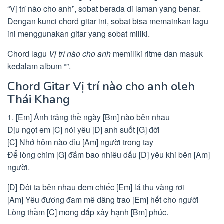
“Vị trí nào cho anh”, sobat berada di laman yang benar.
Dengan kunci chord gitar ini, sobat bisa memainkan lagu
ini menggunakan gitar yang sobat miliki.
Chord lagu
Vị trí nào cho anh
memiliki ritme dan masuk
kedalam album “”.
Chord Gitar Vị trí nào cho anh oleh
Thái Khang
1. [Em] Ánh trăng thề ngày [Bm] nào bên nhau
Dịu ngọt em [C] nói yêu [D] anh suốt [G] đời
[C] Nhớ hôm nào dìu [Am] người trong tay
Để lòng chìm [G] đắm bao nhiêu dấu [D] yêu khi bên [Am]
người.
[D] Đôi ta bên nhau đem chiếc [Em] lá thu vàng rơi
[Am] Yêu đương đam mê dâng trao [Em] hết cho người
Lòng thầm [C] mong đắp xây hạnh [Bm] phúc.