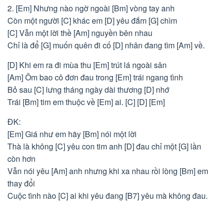
2. [Em] Nhưng nào ngờ ngoài [Bm] vòng tay anh
Còn một người [C] khác em [D] yêu đắm [G] chìm
[C] Vẫn một lời thề [Am] nguyền bên nhau
Chỉ là để [G] muốn quên đi cố [D] nhân đang tìm [Am] về.
[D] Khi em ra đi mùa thu [Em] trút lá ngoài sân
[Am] Ôm bao cô đơn đau trong [Em] trái ngang tình
Bỏ sau [C] lưng tháng ngày dài thương [D] nhớ
Trái [Bm] tim em thuộc về [Em] ai. [C] [D] [Em]
ĐK:
[Em] Giá như em hãy [Bm] nói một lời
Thà là không [C] yêu con tim anh [D] đau chỉ một [G] lần
còn hơn
Vẫn nói yêu [Am] anh nhưng khi xa nhau rồi lòng [Bm] em
thay đổi
Cuộc tình nào [C] ai khi yêu đang [B7] yêu mà không đau.