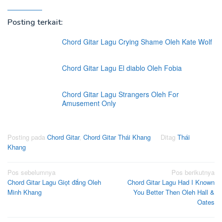
Posting terkait:
Chord Gitar Lagu Crying Shame Oleh Kate Wolf
Chord Gitar Lagu El diablo Oleh Fobia
Chord Gitar Lagu Strangers Oleh For
Amusement Only
Posting pada
Chord Gitar
,
Chord Gitar Thái Khang
Ditag
Thái
Khang
Navigasi
Pos sebelumnya
Pos berikutnya
Chord Gitar Lagu Giọt đắng Oleh
Chord Gitar Lagu Had I Known
pos
Minh Khang
You Better Then Oleh Hall &
Oates