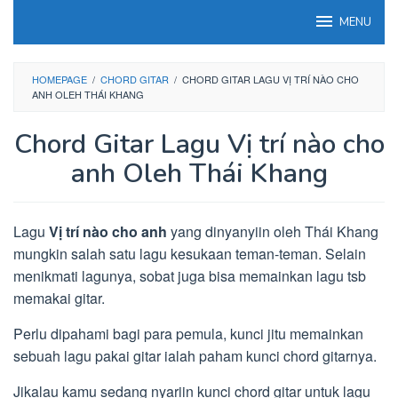
Loncat
MENU
ke
konten
HOMEPAGE
/
CHORD GITAR
/
CHORD GITAR LAGU VỊ TRÍ NÀO CHO
ANH OLEH THÁI KHANG
Chord Gitar Lagu Vị trí nào cho
anh Oleh Thái Khang
Lagu
Vị trí nào cho anh
yang dinyanyiin oleh Thái Khang
mungkin salah satu lagu kesukaan teman-teman. Selain
menikmati lagunya, sobat juga bisa memainkan lagu tsb
memakai gitar.
Perlu dipahami bagi para pemula, kunci jitu memainkan
sebuah lagu pakai gitar ialah paham kunci chord gitarnya.
Jikalau kamu sedang nyariin kunci chord gitar untuk lagu