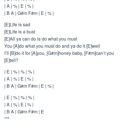
| A | % | E | % |
| B A | G#m F#m | E | % |
[E]Life is sad
[E]Life is a bust
[E]All ya can do is do what you must
You [A]do what you must do and ya do it [E]well
I’ll [B]do it for [A]you, [G#m]honey baby, [F#m]can’t you
[E]tell?
| E | % | % | % |
| A | % | E | % |
| B A | G#m F#m | E | % |
| E | % | % | % |
| A | % | E | % |
| B A | G#m F#m | E
***