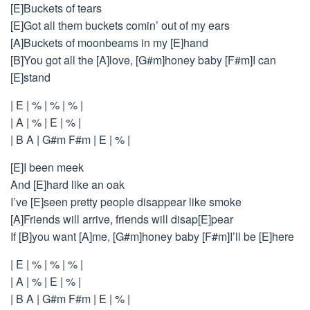
[E]Buckets of tears
[E]Got all them buckets comin’ out of my ears
[A]Buckets of moonbeams in my [E]hand
[B]You got all the [A]love, [G#m]honey baby [F#m]I can
[E]stand
| E | % | % | % |
| A | % | E | % |
| B A | G#m F#m | E | % |
[E]I been meek
And [E]hard like an oak
I’ve [E]seen pretty people disappear like smoke
[A]Friends will arrive, friends will disap[E]pear
If [B]you want [A]me, [G#m]honey baby [F#m]I’ll be [E]here
| E | % | % | % |
| A | % | E | % |
| B A | G#m F#m | E | % |