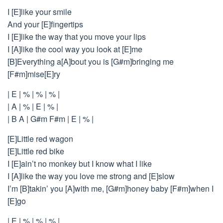
I [E]like your smile
And your [E]fingertips
I [E]like the way that you move your lips
I [A]like the cool way you look at [E]me
[B]Everything a[A]bout you is [G#m]bringing me
[F#m]mise[E]ry
| E | % | % | % |
| A | % | E | % |
| B A | G#m F#m | E | % |
[E]Little red wagon
[E]Little red bike
I [E]ain’t no monkey but I know what I like
I [A]like the way you love me strong and [E]slow
I’m [B]takin’ you [A]with me, [G#m]honey baby [F#m]when I
[E]go
| E | % | % | % |