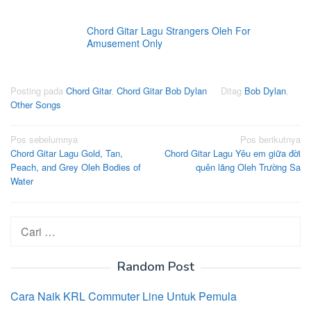
Chord Gitar Lagu Strangers Oleh For
Amusement Only
Posting pada
Chord Gitar
,
Chord Gitar Bob Dylan
Ditag
Bob Dylan
,
Other Songs
Navigasi
Pos sebelumnya
Pos berikutnya
Chord Gitar Lagu Gold, Tan,
Chord Gitar Lagu Yêu em giữa đời
pos
Peach, and Grey Oleh Bodies of
quên lãng Oleh Trường Sa
Water
Cari
untuk:
Random Post
Cara Naik KRL Commuter Line Untuk Pemula