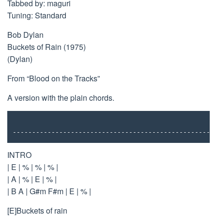
Tabbed by: maguri
Tuning: Standard
Bob Dylan
Buckets of Rain (1975)
(Dylan)
From “Blood on the Tracks”
A version with the plain chords.
----------------------------------------------------
INTRO
| E | % | % | % |
| A | % | E | % |
| B A | G#m F#m | E | % |
[E]Buckets of rain