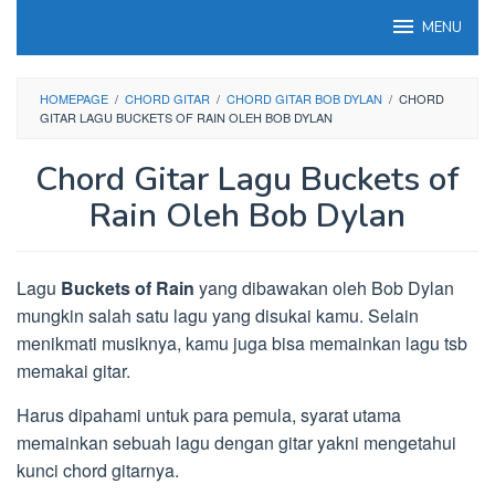
Loncat
MENU
ke
konten
HOMEPAGE
/
CHORD GITAR
/
CHORD GITAR BOB DYLAN
/
CHORD
GITAR LAGU BUCKETS OF RAIN OLEH BOB DYLAN
Chord Gitar Lagu Buckets of
Rain Oleh Bob Dylan
Lagu
Buckets of Rain
yang dibawakan oleh Bob Dylan
mungkin salah satu lagu yang disukai kamu. Selain
menikmati musiknya, kamu juga bisa memainkan lagu tsb
memakai gitar.
Harus dipahami untuk para pemula, syarat utama
memainkan sebuah lagu dengan gitar yakni mengetahui
kunci chord gitarnya.