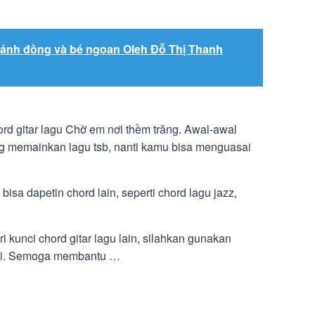
Cánh đồng và bé ngoan Oleh Đỗ Thị Thanh
ord gitar lagu Chờ em nơi thềm trăng. Awal-awal
ng memainkan lagu tsb, nanti kamu bisa menguasai
bisa dapetin chord lain, seperti chord lagu jazz,
kunci chord gitar lagu lain, silahkan gunakan
 ini. Semoga membantu …