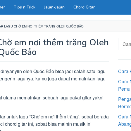
ner
Tips n Trick
Jalan-Jalan
Chord Gitar
AR LAGU CHỜ EM NƠI THỀM TRĂNG OLEH QUỐC BẢO
Chờ em nơi thềm trăng Oleh
Cari
untuk:
Quốc Bảo
dinyanyiin oleh Quốc Bảo bisa jadi salah satu lagu
Cara 
dengerin lagunya, kamu juga dapat memainkan lagu
Cara 
Pemu
at utama memainkan sebuah lagu pakai gitar yakni
Penga
Bermot
itar untuk lagu “Chờ em nơi thềm trăng”, sobat berada
Cara 
 chord gitar ini, sobat bisa mainin musik ini
Aban