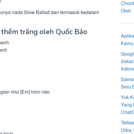
i.
Chord
Oleh
unya nada Slow Ballad dan termasuk kedalam
i thềm trăng oleh Quốc Bảo
Aplik
hanh
Kamu 
canh
Googl
Sekar
Indon
Samsu
Seru 
] gian như [Em] hôm nào
Yuk K
Yang 
Chat
Terba
Ultra
ng hoài