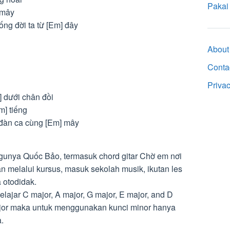
Pakai
 mây
ng đời ta từ [Em] đây
About
Conta
Priva
] dưới chân đồi
m] tiếng
 đàn ca cùng [Em] mây
agunya Quốc Bảo, termasuk chord gitar Chờ em nơi
n melalui kursus, masuk sekolah musik, ikutan les
 otodidak.
lajar C major, A major, G major, E major, and D
ajor maka untuk menggunakan kunci minor hanya
.