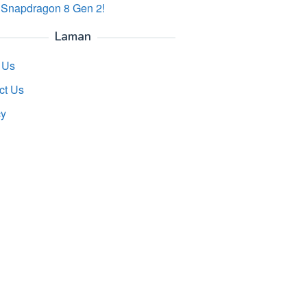
 Snapdragon 8 Gen 2!
Laman
 Us
ct Us
cy