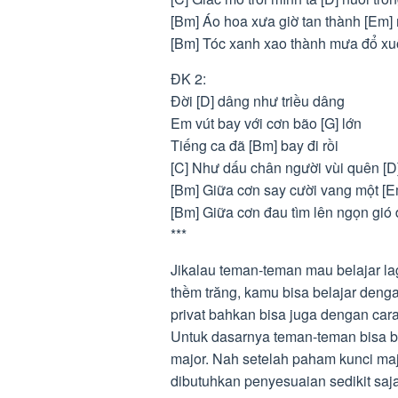
[Bm] Áo hoa xưa giờ tan thành [Em]
[Bm] Tóc xanh xao thành mưa đổ xuố
ĐK 2:
Đời [D] dâng như triều dâng
Em vút bay với cơn bão [G] lớn
Tiếng ca đã [Bm] bay đi rồi
[C] Như dấu chân người vùi quên [D
[Bm] Giữa cơn say cười vang một [E
[Bm] Giữa cơn đau tìm lên ngọn gió
***
Jikalau teman-teman mau belajar l
thềm trăng, kamu bisa belajar denga
privat bahkan bisa juga dengan cara
Untuk dasarnya teman-teman bisa be
major. Nah setelah paham kunci m
dibutuhkan penyesuaian sedikit saja