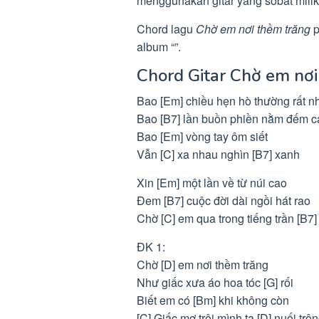
menggunakan gitar yang sobat milik
Chord lagu
Chờ em nơi thềm trăng
p
album “”.
Chord Gitar Chờ em nơ
Bao [Em] chiều hẹn hò thường rất n
Bao [B7] lần buồn phiền nằm đếm 
Bao [Em] vòng tay ôm siết
Vẫn [C] xa nhau nghìn [B7] xanh
Xin [Em] một lần về từ núi cao
Đem [B7] cuộc đời dài ngồi hát rao
Chờ [C] em qua trong tiếng trần [B7
ĐK 1:
Chờ [D] em nơi thềm trăng
Như giấc xưa áo hoa tóc [G] rối
Biết em có [Bm] khi không còn
[C] Giấc mơ trôi mình ta [D] nuối trô