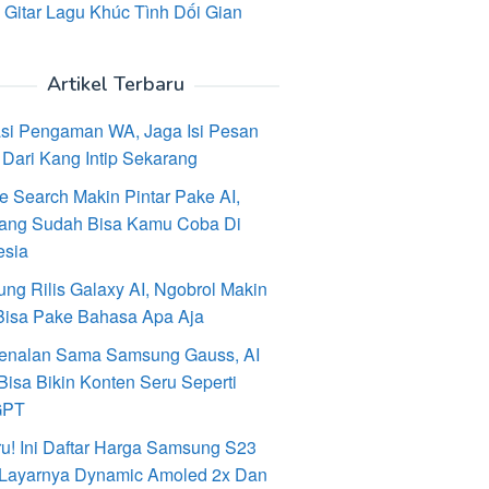
 Gitar Lagu Khúc Tình Dối Gian
Artikel Terbaru
asi Pengaman WA, Jaga Isi Pesan
Dari Kang Intip Sekarang
e Search Makin Pintar Pake AI,
ang Sudah Bisa Kamu Coba Di
esia
ng Rilis Galaxy AI, Ngobrol Makin
Bisa Pake Bahasa Apa Aja
enalan Sama Samsung Gauss, AI
Bisa Bikin Konten Seru Seperti
GPT
ru! Ini Daftar Harga Samsung S23
, Layarnya Dynamic Amoled 2x Dan