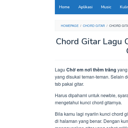
Loncat
Home
Aplikasi
Music
Kuli
ke
konten
HOMEPAGE
/
CHORD GITAR
/
CHORD GIT
Chord Gitar Lagu 
Lagu
Chờ em nơi thềm trăng
yang 
yang disukai teman-teman. Selain 
tsb pakai gitar.
Harus dipahami untuk newbie, syar
mengetahui kunci chord gitarnya.
Bila kamu lagi nyariin kunci chord g
di halaman yang benar. Dengan kunci