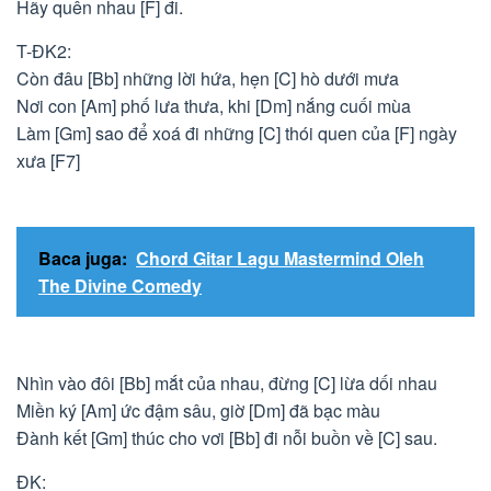
Hãy quên nhau [F] đi.
T-ĐK2:
Còn đâu [Bb] những lời hứa, hẹn [C] hò dưới mưa
Nơi con [Am] phố lưa thưa, khi [Dm] nắng cuối mùa
Làm [Gm] sao để xoá đi những [C] thói quen của [F] ngày
xưa [F7]
Baca juga:
Chord Gitar Lagu Mastermind Oleh
The Divine Comedy
Nhìn vào đôi [Bb] mắt của nhau, đừng [C] lừa dối nhau
Miền ký [Am] ức đậm sâu, giờ [Dm] đã bạc màu
Đành kết [Gm] thúc cho vơi [Bb] đi nỗi buồn về [C] sau.
ĐK: