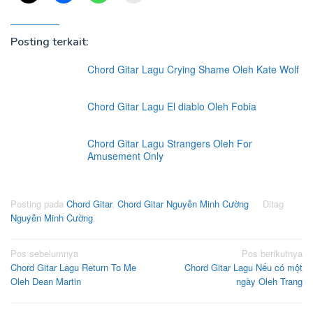
Posting terkait:
Chord Gitar Lagu Crying Shame Oleh Kate Wolf
Chord Gitar Lagu El diablo Oleh Fobia
Chord Gitar Lagu Strangers Oleh For
Amusement Only
Posting pada
Chord Gitar
,
Chord Gitar Nguyễn Minh Cường
Ditag
Nguyễn Minh Cường
Navigasi
Pos sebelumnya
Pos berikutnya
Chord Gitar Lagu Return To Me
Chord Gitar Lagu Nếu có một
pos
Oleh Dean Martin
ngày Oleh Trang