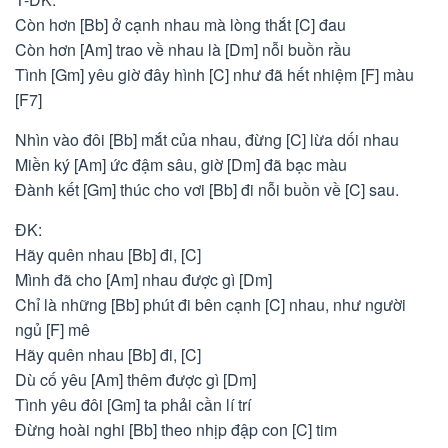
Còn hơn [Bb] ở cạnh nhau mà lòng thắt [C] đau
Còn hơn [Am] trao về nhau là [Dm] nỗi buồn rầu
Tình [Gm] yêu giờ đây hình [C] như đã hết nhiệm [F] màu
[F7]
Nhìn vào đôi [Bb] mắt của nhau, đừng [C] lừa dối nhau
Miền ký [Am] ức đậm sâu, giờ [Dm] đã bạc màu
Đành kết [Gm] thúc cho vơi [Bb] đi nỗi buồn về [C] sau.
ĐK:
Hãy quên nhau [Bb] đi, [C]
Mình đã cho [Am] nhau được gì [Dm]
Chỉ là những [Bb] phút đi bên cạnh [C] nhau, như người
ngủ [F] mê
Hãy quên nhau [Bb] đi, [C]
Dù cố yêu [Am] thêm được gì [Dm]
Tình yêu đôi [Gm] ta phải cần lí trí
Đừng hoài nghi [Bb] theo nhịp đập con [C] tim