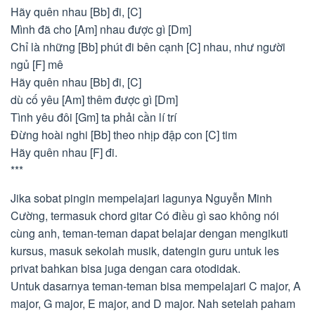
Hãy quên nhau [Bb] đi, [C]
Mình đã cho [Am] nhau được gì [Dm]
Chỉ là những [Bb] phút đi bên cạnh [C] nhau, như người
ngủ [F] mê
Hãy quên nhau [Bb] đi, [C]
dù cố yêu [Am] thêm được gì [Dm]
Tình yêu đôi [Gm] ta phải cần lí trí
Đừng hoài nghi [Bb] theo nhịp đập con [C] tim
Hãy quên nhau [F] đi.
***
Jika sobat pingin mempelajari lagunya Nguyễn Minh
Cường, termasuk chord gitar Có điều gì sao không nói
cùng anh, teman-teman dapat belajar dengan mengikuti
kursus, masuk sekolah musik, datengin guru untuk les
privat bahkan bisa juga dengan cara otodidak.
Untuk dasarnya teman-teman bisa mempelajari C major, A
major, G major, E major, and D major. Nah setelah paham