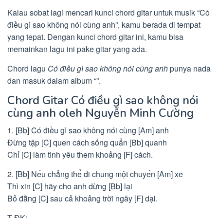
Kalau sobat lagi mencari kunci chord gitar untuk musik “Có
điều gì sao không nói cùng anh”, kamu berada di tempat
yang tepat. Dengan kunci chord gitar ini, kamu bisa
memainkan lagu ini pake gitar yang ada.
Chord lagu
Có điều gì sao không nói cùng anh
punya nada
dan masuk dalam album “”.
Chord Gitar Có điều gì sao không nói
cùng anh oleh Nguyễn Minh Cường
1. [Bb] Có điều gì sao không nói cùng [Am] anh
Đừng tập [C] quen cách sống quẩn [Bb] quanh
Chỉ [C] làm tình yêu them khoảng [F] cách.
2. [Bb] Nếu chẳng thể đi chung một chuyến [Am] xe
Thì xin [C] hãy cho anh dừng [Bb] lại
Bỏ đằng [C] sau cả khoảng trời ngây [F] dại.
T-ĐK: