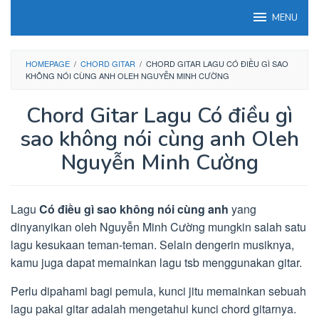
Loncat
MENU
ke
konten
HOMEPAGE
/
CHORD GITAR
/
CHORD GITAR LAGU CÓ ĐIỀU GÌ SAO
KHÔNG NÓI CÙNG ANH OLEH NGUYỄN MINH CƯỜNG
Chord Gitar Lagu Có điều gì
sao không nói cùng anh Oleh
Nguyễn Minh Cường
Lagu
Có điều gì sao không nói cùng anh
yang
dinyanyikan oleh Nguyễn Minh Cường mungkin salah satu
lagu kesukaan teman-teman. Selain dengerin musiknya,
kamu juga dapat memainkan lagu tsb menggunakan gitar.
Perlu dipahami bagi pemula, kunci jitu memainkan sebuah
lagu pakai gitar adalah mengetahui kunci chord gitarnya.