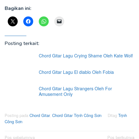
Bagikan ini:
Posting terkait:
Chord Gitar Lagu Crying Shame Oleh Kate Wolf
Chord Gitar Lagu El diablo Oleh Fobia
Chord Gitar Lagu Strangers Oleh For
Amusement Only
Posting pada
Chord Gitar
,
Chord Gitar Trịnh Công Sơn
Ditag
Trịnh
Công Sơn
Navigasi
Pos sebelumnya
Pos berikutnya