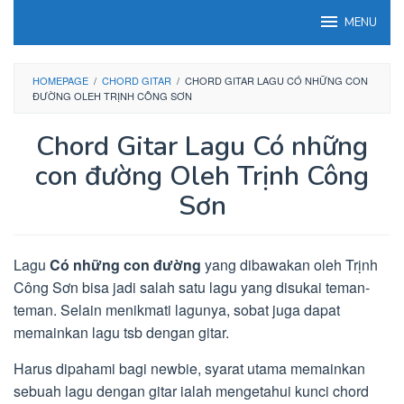
Loncat
MENU
ke
konten
HOMEPAGE
/
CHORD GITAR
/
CHORD GITAR LAGU CÓ NHỮNG CON
ĐƯỜNG OLEH TRỊNH CÔNG SƠN
Chord Gitar Lagu Có những
con đường Oleh Trịnh Công
Sơn
Lagu
Có những con đường
yang dibawakan oleh Trịnh
Công Sơn bisa jadi salah satu lagu yang disukai teman-
teman. Selain menikmati lagunya, sobat juga dapat
memainkan lagu tsb dengan gitar.
Harus dipahami bagi newbie, syarat utama memainkan
sebuah lagu dengan gitar ialah mengetahui kunci chord