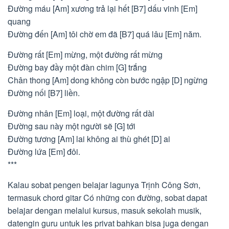
Đường máu [Am] xương trả lại hết [B7] dấu vinh [Em]
quang
Đường đến [Am] tôi chờ em đã [B7] quá lâu [Em] năm.
Đường rất [Em] mừng, một đường rất mừng
Đường bay đầy một đàn chim [G] trắng
Chân thong [Am] dong không còn bước ngập [D] ngừng
Đường nối [B7] liền.
Đường nhân [Em] loại, một đường rất dài
Đường sau này một người sẽ [G] tới
Đường tương [Am] lai không ai thù ghét [D] ai
Đường lứa [Em] đôi.
***
Kalau sobat pengen belajar lagunya Trịnh Công Sơn,
termasuk chord gitar Có những con đường, sobat dapat
belajar dengan melalui kursus, masuk sekolah musik,
datengin guru untuk les privat bahkan bisa juga dengan