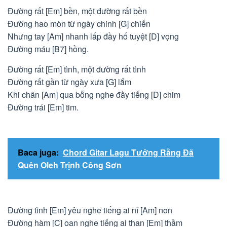
Đường rất [Em] bền, một đường rất bền
Đường hao mòn từ ngày chinh [G] chiến
Nhưng tay [Am] nhanh lấp đầy hố tuyệt [D] vọng
Đường máu [B7] hồng.
Đường rất [Em] tình, một đường rất tình
Đường rất gần từ ngày xưa [G] lắm
Khi chân [Am] qua bỗng nghe đầy tiếng [D] chim
Đường trái [Em] tim.
Baca juga:
Chord Gitar Lagu Tưởng Rằng Đã
Quên Oleh Trịnh Công Sơn
Đường tình [Em] yêu nghe tiếng ai nỉ [Am] non
Đường hàm [C] oan nghe tiếng ai than [Em] thầm