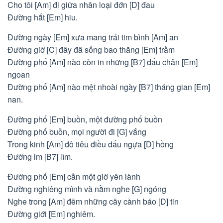
Cho tôi [Am] đi giữa nhân loại đớn [D] đau
Đường hắt [Em] hiu.
Đường ngày [Em] xưa mang trái tim bình [Am] an
Đường giờ [C] đây đã sống bao thăng [Em] trầm
Đường phố [Am] nào còn in những [B7] dấu chân [Em]
ngoan
Đường phố [Am] nào mệt nhoài ngày [B7] tháng gian [Em]
nan.
Đường phố [Em] buồn, một đường phố buồn
Đường phố buồn, mọi người đi [G] vắng
Trong kinh [Am] đô tiêu điều dấu ngựa [D] hồng
Đường im [B7] lìm.
Đường phố [Em] cần một giờ yên lành
Đường nghiêng mình và nằm nghe [G] ngóng
Nghe trong [Am] đêm những cây cành báo [D] tin
Đường giới [Em] nghiêm.