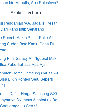
isan Ide Menulis, Apa Solusinya?
Artikel Terbaru
asi Pengaman WA, Jaga Isi Pesan
Dari Kang Intip Sekarang
e Search Makin Pintar Pake AI,
ang Sudah Bisa Kamu Coba Di
esia
ng Rilis Galaxy AI, Ngobrol Makin
Bisa Pake Bahasa Apa Aja
enalan Sama Samsung Gauss, AI
Bisa Bikin Konten Seru Seperti
GPT
ru! Ini Daftar Harga Samsung S23
, Layarnya Dynamic Amoled 2x Dan
 Snapdragon 8 Gen 2!