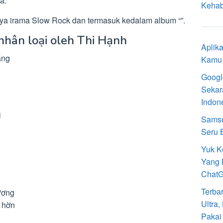
a.
Kehab
a irama Slow Rock dan termasuk kedalam album “”.
 nhân loại oleh Thi Hạnh
Aplik
ắng
Kamu 
Googl
Sekar
Indon
i
Samsu
Seru 
Yuk K
Yang 
Chat
Terba
ương
Ultra
 hờn
Pakai