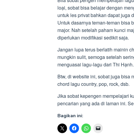
Bila sobat pengen mempelajari lagun
loại, sobat bisa belajar dengan men
untuk les privat bahkan dapat juga 
Untuk dasarnya teman-teman bisa be
major. Nah setelah paham kunci m
diperlukan modifikasi sedikit saja.
Jangan lupa terus berlatih mainin ch
mungkin sulit, semoga setelah seri
menguasai lagu-lagu dari Thi Hạnh.
Btw, di website ini, sobat juga bisa
chord lagu country, pop, rock, dsb.
Jika sobat kepengen mempelajari kunc
pencarian yang ada di laman ini. 
Bagikan ini: