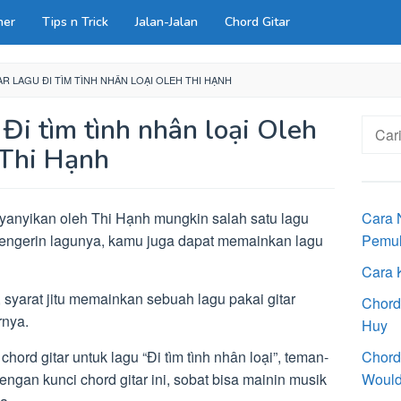
ner
Tips n Trick
Jalan-Jalan
Chord Gitar
R LAGU ĐI TÌM TÌNH NHÂN LOẠI OLEH THI HẠNH
Đi tìm tình nhân loại Oleh
Cari
untuk:
Thi Hạnh
yanyikan oleh Thi Hạnh mungkin salah satu lagu
Cara 
dengerin lagunya, kamu juga dapat memainkan lagu
Pemu
Cara 
 syarat jitu memainkan sebuah lagu pakai gitar
Chord
rnya.
Huy
hord gitar untuk lagu “Đi tìm tình nhân loại”, teman-
Chord
engan kunci chord gitar ini, sobat bisa mainin musik
Would