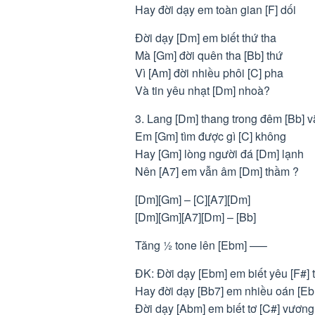
Hay đời dạy em toàn gian [F] dối
Đời dạy [Dm] em biết thứ tha
Mà [Gm] đời quên tha [Bb] thứ
Vì [Am] đời nhiều phôi [C] pha
Và tin yêu nhạt [Dm] nhoà?
3. Lang [Dm] thang trong đêm [Bb] 
Em [Gm] tìm được gì [C] không
Hay [Gm] lòng người đá [Dm] lạnh
Nên [A7] em vẫn âm [Dm] thầm ?
[Dm][Gm] – [C][A7][Dm]
[Dm][Gm][A7][Dm] – [Bb]
Tăng ½ tone lên [Ebm] —–
ĐK: Đời dạy [Ebm] em biết yêu [F#]
Hay đời dạy [Bb7] em nhiều oán [E
Đời dạy [Abm] em biết tơ [C#] vương