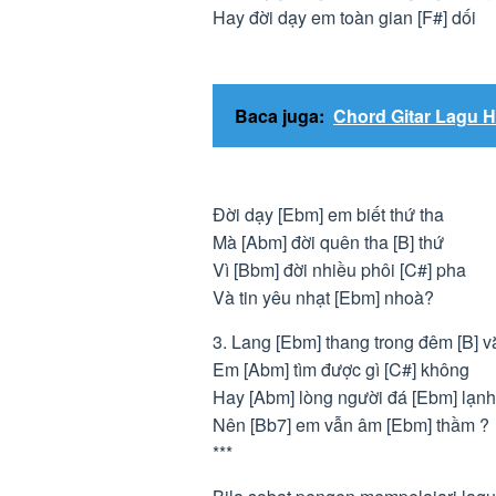
Hay đời dạy em toàn gian [F#] dối
Baca juga:
Chord Gitar Lagu H
Đời dạy [Ebm] em biết thứ tha
Mà [Abm] đời quên tha [B] thứ
Vì [Bbm] đời nhiều phôi [C#] pha
Và tin yêu nhạt [Ebm] nhoà?
3. Lang [Ebm] thang trong đêm [B] 
Em [Abm] tìm được gì [C#] không
Hay [Abm] lòng người đá [Ebm] lạnh
Nên [Bb7] em vẫn âm [Ebm] thầm ?
***