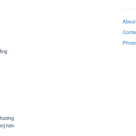
About
Conta
Priva
vắng
 thương
bm] hờn