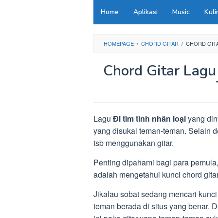
Loncat
Home
Aplikasi
Music
Kuli
ke
konten
HOMEPAGE
/
CHORD GITAR
/
CHORD GITA
Chord Gitar Lagu 
Lagu
Đi tìm tình nhân loại
yang din
yang disukai teman-teman. Selain 
tsb menggunakan gitar.
Penting dipahami bagi para pemula,
adalah mengetahui kunci chord gita
Jikalau sobat sedang mencari kunci c
teman berada di situs yang benar. D