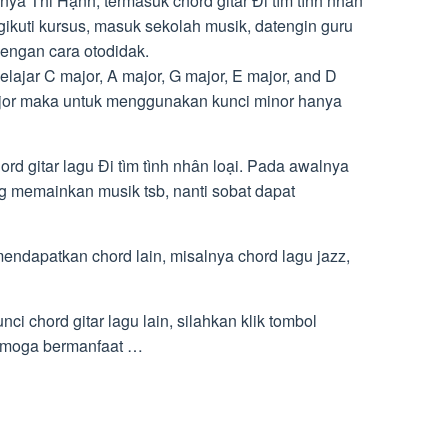
ya Thi Hạnh, termasuk chord gitar Đi tìm tình nhân
gikuti kursus, masuk sekolah musik, datengin guru
dengan cara otodidak.
lajar C major, A major, G major, E major, and D
ajor maka untuk menggunakan kunci minor hanya
ord gitar lagu Đi tìm tình nhân loại. Pada awalnya
ng memainkan musik tsb, nanti sobat dapat
 mendapatkan chord lain, misalnya chord lagu jazz,
i chord gitar lagu lain, silahkan klik tombol
Semoga bermanfaat …