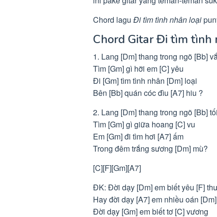
ini pake gitar yang teman-teman suk
Chord lagu
Đi tìm tình nhân loại
puny
Chord Gitar Đi tìm tình
1. Lang [Dm] thang trong ngõ [Bb] v
Tìm [Gm] gì hỡi em [C] yêu
Đi [Gm] tìm tình nhân [Dm] loại
Bên [Bb] quán cóc đìu [A7] hiu ?
2. Lang [Dm] thang trong ngõ [Bb] tố
Tìm [Gm] gì giữa hoang [C] vu
Em [Gm] đi tìm hơi [A7] ấm
Trong đêm trắng sương [Dm] mù?
[C][F][Gm][A7]
ĐK: Đời dạy [Dm] em biết yêu [F] th
Hay đời dạy [A7] em nhiều oán [Dm]
Đời dạy [Gm] em biết tơ [C] vương