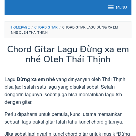
Loncat
MENU
ke
konten
HOMEPAGE
/
CHORD GITAR
/
CHORD GITAR LAGU ĐỪNG XA EM
NHÉ OLEH THÁI THỊNH
Chord Gitar Lagu Đừng xa em
nhé Oleh Thái Thịnh
Lagu
Đừng xa em nhé
yang dinyanyiin oleh Thái Thịnh
bisa jadi salah satu lagu yang disukai sobat. Selain
dengerin lagunya, sobat juga bisa memainkan lagu tsb
dengan gitar.
Perlu dipahami untuk pemula, kunci utama memainkan
sebuah lagu pakai gitar ialah tahu kunci chord gitarnya.
Jika sobat lagi nyariin kunci chord gitar untuk musik “Đừng