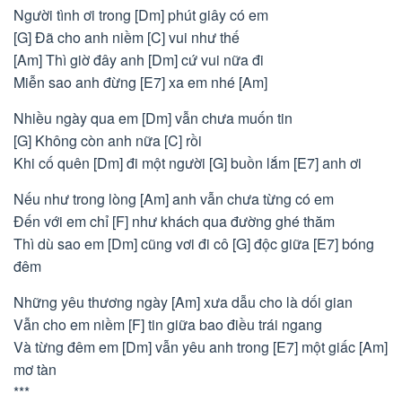
Người tình ơi trong [Dm] phút giây có em
[G] Đã cho anh niềm [C] vui như thế
[Am] Thì giờ đây anh [Dm] cứ vui nữa đi
Miễn sao anh đừng [E7] xa em nhé [Am]
Nhiều ngày qua em [Dm] vẫn chưa muốn tin
[G] Không còn anh nữa [C] rồi
Khi cố quên [Dm] đi một người [G] buồn lắm [E7] anh ơi
Nếu như trong lòng [Am] anh vẫn chưa từng có em
Đến với em chỉ [F] như khách qua đường ghé thăm
Thì dù sao em [Dm] cũng vơi đi cô [G] độc giữa [E7] bóng
đêm
Những yêu thương ngày [Am] xưa dẫu cho là dối gian
Vẫn cho em niềm [F] tin giữa bao điều trái ngang
Và từng đêm em [Dm] vẫn yêu anh trong [E7] một giấc [Am]
mơ tàn
***