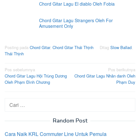
Chord Gitar Lagu El diablo Oleh Fobia
Chord Gitar Lagu Strangers Oleh For
Amusement Only
Posting pada
Chord Gitar
,
Chord Gitar Thái Thịnh
Ditag
Slow Ballad
,
Thái Thịnh
Navigasi
Pos sebelumnya
Pos berikutnya
Chord Gitar Lagu Hội Trùng Dương
Chord Gitar Lagu Nhân danh Oleh
pos
Oleh Phạm Đình Chương
Phạm Duy
Cari
untuk:
Random Post
Cara Naik KRL Commuter Line Untuk Pemula