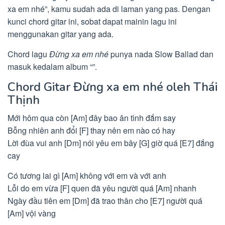
xa em nhé”, kamu sudah ada di laman yang pas. Dengan
kunci chord gitar ini, sobat dapat mainin lagu ini
menggunakan gitar yang ada.
Chord lagu
Đừng xa em nhé
punya nada Slow Ballad dan
masuk kedalam album “”.
Chord Gitar Đừng xa em nhé oleh Thái
Thịnh
Mới hôm qua còn [Am] đây bao ân tình đắm say
Bỗng nhiên anh đổi [F] thay nên em nào có hay
Lời đùa vui anh [Dm] nói yêu em bây [G] giờ quá [E7] đắng
cay
Có tương lai gì [Am] không với em và với anh
Lỗi do em vừa [F] quen đã yêu người quá [Am] nhanh
Ngày đầu tiên em [Dm] đã trao thân cho [E7] người quá
[Am] vội vàng