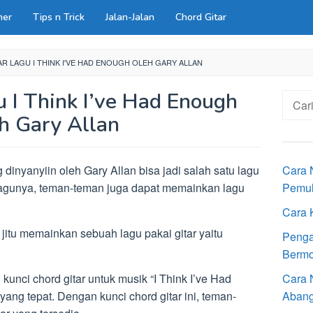
ner
Tips n Trick
Jalan-Jalan
Chord Gitar
R LAGU I THINK I'VE HAD ENOUGH OLEH GARY ALLAN
u I Think I’ve Had Enough
Cari
untuk:
h Gary Allan
 dinyanyiin oleh Gary Allan bisa jadi salah satu lagu
Cara 
lagunya, teman-teman juga dapat memainkan lagu
Pemu
Cara 
 jitu memainkan sebuah lagu pakai gitar yaitu
Penga
Bermot
kunci chord gitar untuk musik “I Think I’ve Had
Cara 
ang tepat. Dengan kunci chord gitar ini, teman-
Aban