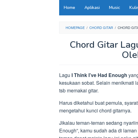
Loncat
Home
Aplikasi
Music
Kuli
ke
konten
HOMEPAGE
/
CHORD GITAR
/
CHORD GITA
Chord Gitar Lag
Ole
Lagu
I Think I’ve Had Enough
yang
kesukaan sobat. Selain menikmati 
tsb memakai gitar.
Harus diketahui buat pemula, syarat
mengetahui kunci chord gitarnya.
Jikalau teman-teman sedang nyariin 
Enough”, kamu sudah ada di laman y