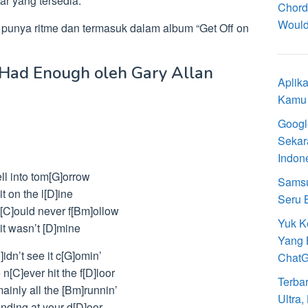
ar yang tersedia.
Chord
Would
punya ritme dan termasuk dalam album “Get Off on
e Had Enough oleh Gary Allan
Aplik
Kamu 
Googl
Sekar
Indon
ll into tom[G]orrow
Samsu
it on the l[D]ine
Seru 
c[C]ould never f[Bm]ollow
Yuk K
 it wasn’t [D]mine
Yang 
idn’t see it c[G]omin’
Chat
n[C]ever hit the f[D]loor
Terba
ainly all the [Bm]runnin’
Ultra
nding at your d[D]oor