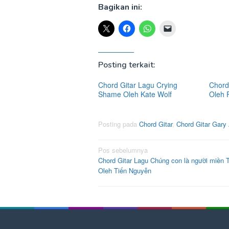
Bagikan ini:
Posting terkait:
Chord Gitar Lagu Crying
Chord 
Shame Oleh Kate Wolf
Oleh 
Posting pada
Chord Gitar
,
Chord Gitar Gary 
Navigasi
Pos sebelumnya
Chord Gitar Lagu Chúng con là người miền 
pos
Oleh Tiến Nguyễn