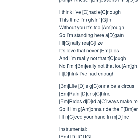
I think I’ve [G]had e[C]nough
This time I’m givin’ [G]in
Without you it’s too [Am]rough
So I’m standing here a[D]gain
I fi[G]nally rea[C]lize
It’s love that never [Em]dies
And I’m really not that t[C]ough
No I’m r[Bm]eally not that tou[Am]gh
I t[D]hink I’ve had enough
[Bm]Life [D]is g[C]onna be a circus
[Em]Rain [D]or s[C]hine
[Em]Rides d[D]id a[C]lways make m
So if I’m g[Am]onna ride the F[Bm]er
I’ll n[C]eed your hand in m[D]ine
Instrumental:
[Em] [D] [C] [G]