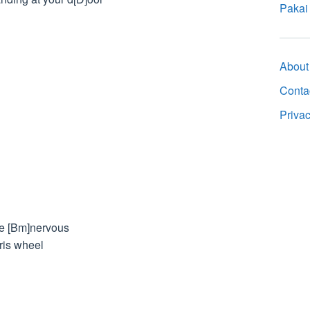
Pakai
About
Conta
Priva
e [Bm]nervous
ris wheel