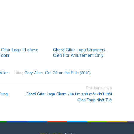
Gitar Lagu El diablo
Chord Gitar Lagu Strangers
Fobia
Oleh For Amusement Only
Allan
Ditag
Gary Allan
,
Get Off on the Pain (2010)
Pos berikutnya
Trung
Chord Gitar Lagu Chạm khẽ tim anh một chút thôi
Oleh Tăng Nhật Tuệ