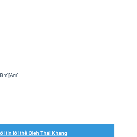
][Bm][Am]
i tin lời thề Oleh Thái Khang