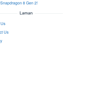
 Snapdragon 8 Gen 2!
Laman
 Us
ct Us
cy