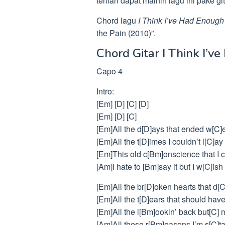
teman dapat mainin lagu ini pake git
Chord lagu
I Think I’ve Had Enough
the Pain (2010)”.
Chord Gitar I Think I’v
Capo 4
Intro:
[Em] [D] [C] [D]
[Em] [D] [C]
[Em]All the d[D]ays that ended w[C]e
[Em]All the t[D]imes I couldn’t l[C]ay 
[Em]This old c[Bm]onscience that I 
[Am]I hate to [Bm]say it but I w[C]ish
[Em]All the br[D]oken hearts that d[C]
[Em]All the t[D]ears that should have 
[Em]All the l[Bm]ookin’ back but[C] m
[Am]All these r[Bm]easons I’m s[C]ta