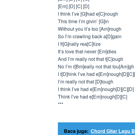
[Em] [D] [C] [D]
I think I’ve [G]had e[C]nough
This time I’m givin’ [G]in
Without you it’s too [Am]rough
So I’m crawling back a[D]gain
I fi[G]nally rea[C]lize
It’s love that never [Em]dies
And I’m really not that t[C]ough
No I’m r[Bm]eally not that tou[Am]gh
I t[D]hink I’ve had e[Em]nough[D][C
I’m really not that [D]tough
I think I’ve had e[Em]nough[D][C][D]
Think I’ve had e[Em]nough[D][C]
***
Baca juga:
Chord Gitar Lagu Bở