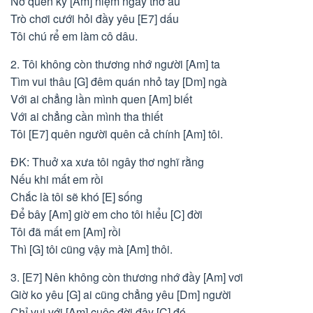
Nỡ quên kỷ [Am] niệm ngày thơ ấu
Trò chơi cưới hỏi đầy yêu [E7] dấu
Tôi chú rể em làm cô dâu.
2. Tôi không còn thương nhớ người [Am] ta
Tìm vui thâu [G] đêm quán nhỏ tay [Dm] ngà
Với ai chẳng lần mình quen [Am] biết
Với ai chẳng cần mình tha thiết
Tôi [E7] quên người quên cả chính [Am] tôi.
ĐK: Thuở xa xưa tôi ngây thơ nghĩ rằng
Nếu khi mất em rồi
Chắc là tôi sẽ khó [E] sống
Để bây [Am] giờ em cho tôi hiểu [C] đời
Tôi đã mất em [Am] rồi
Thì [G] tôi cũng vậy mà [Am] thôi.
3. [E7] Nên không còn thương nhớ đầy [Am] vơi
Giờ ko yêu [G] ai cũng chẳng yêu [Dm] người
Chỉ vui với [Am] cuộc đời đây [C] đó