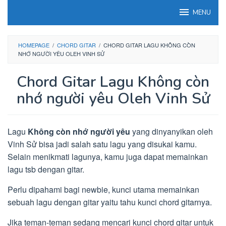
Loncat
MENU
ke
konten
HOMEPAGE
/
CHORD GITAR
/
CHORD GITAR LAGU KHÔNG CÒN
NHỚ NGƯỜI YÊU OLEH VINH SỬ
Chord Gitar Lagu Không còn
nhớ người yêu Oleh Vinh Sử
Lagu
Không còn nhớ người yêu
yang dinyanyikan oleh
Vinh Sử bisa jadi salah satu lagu yang disukai kamu.
Selain menikmati lagunya, kamu juga dapat memainkan
lagu tsb dengan gitar.
Perlu dipahami bagi newbie, kunci utama memainkan
sebuah lagu dengan gitar yaitu tahu kunci chord gitarnya.
Jika teman-teman sedang mencari kunci chord gitar untuk