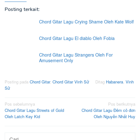
Posting terkait:
Chord Gitar Lagu Crying Shame Oleh Kate Wolf
Chord Gitar Lagu El diablo Oleh Fobia
Chord Gitar Lagu Strangers Oleh For
Amusement Only
Posting pada
Chord Gitar
,
Chord Gitar Vinh Sử
Ditag
Habanera
,
Vinh
Sử
Navigasi
Pos sebelumnya
Pos berikutnya
Chord Gitar Lagu Streets of Gold
Chord Gitar Lagu Đêm cô đơn
pos
Oleh Latch Key Kid
Oleh Nguyễn Nhất Huy
Cari