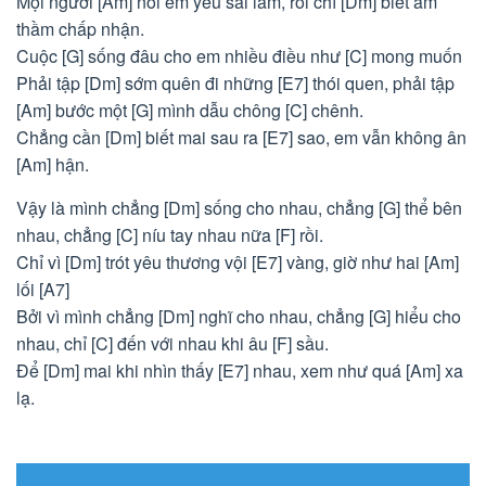
Mọi người [Am] nói em yêu sai lầm, rồi chỉ [Dm] biết âm
thầm chấp nhận.
Cuộc [G] sống đâu cho em nhiều điều như [C] mong muốn
Phải tập [Dm] sớm quên đi những [E7] thói quen, phải tập
[Am] bước một [G] mình dẫu chông [C] chênh.
Chẳng cần [Dm] biết mai sau ra [E7] sao, em vẫn không ân
[Am] hận.
Vậy là mình chẳng [Dm] sống cho nhau, chẳng [G] thể bên
nhau, chẳng [C] níu tay nhau nữa [F] rồi.
Chỉ vì [Dm] trót yêu thương vội [E7] vàng, giờ như hai [Am]
lối [A7]
Bởi vì mình chẳng [Dm] nghĩ cho nhau, chẳng [G] hiểu cho
nhau, chỉ [C] đến với nhau khi âu [F] sầu.
Để [Dm] mai khi nhìn thấy [E7] nhau, xem như quá [Am] xa
lạ.