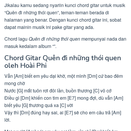
Jikalau kamu sedang nyariin kunci chord gitar untuk musik
“Quên đi những thói quen”, teman-teman berada di
halaman yang benar. Dengan kunci chord gitar ini, sobat
dapat mainin musik ini pake gitar yang ada.
Chord lagu
Quên đi những thói quen
mempunyai nada dan
masuk kedalam album “”.
Chord Gitar Quên đi những thói quen
oleh Hoài Phi
Vẫn [Am] biết em yêu dại khờ, một mình [Dm] cứ bao đêm
mong chờ
Nước [G] mắt tuôn rơi đôi lần, buồn thương [C] vô cớ
Điều gì [Dm] khiến con tim em [E7] mong đợi, dù vẫn [Am]
biết yêu [G] thương quá xa [C] vời
Vậy thì [Dm] đúng hay sai, ai [E7] sẽ cho em câu trả [Am]
lời.