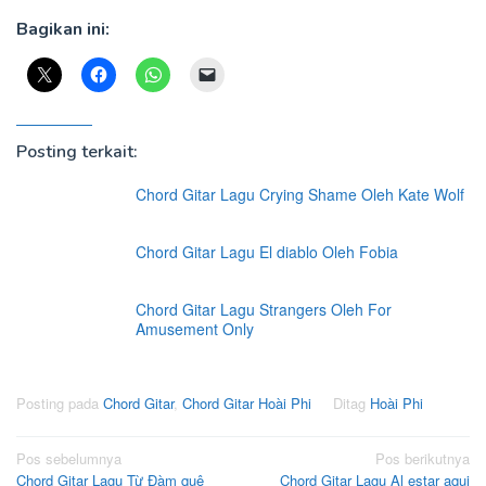
Bagikan ini:
Posting terkait:
Chord Gitar Lagu Crying Shame Oleh Kate Wolf
Chord Gitar Lagu El diablo Oleh Fobia
Chord Gitar Lagu Strangers Oleh For
Amusement Only
Posting pada
Chord Gitar
,
Chord Gitar Hoài Phi
Ditag
Hoài Phi
Navigasi
Pos sebelumnya
Pos berikutnya
Chord Gitar Lagu Từ Đàm quê
Chord Gitar Lagu Al estar aqui