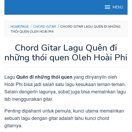
Loncat
MENU
ke
konten
HOMEPAGE
/
CHORD GITAR
/
CHORD GITAR LAGU QUÊN ĐI NHỮNG
THÓI QUEN OLEH HOÀI PHI
Chord Gitar Lagu Quên đi
những thói quen Oleh Hoài Phi
Lagu
Quên đi những thói quen
yang dinyanyiin oleh
Hoài Phi bisa jadi salah satu lagu kesukaan teman-teman.
Selain dengerin lagunya, sobat juga bisa memainkan lagu
tsb menggunakan gitar.
Penting dipahami untuk pemula, kunci utama memainkan
sebuah lagu dengan gitar adalah tahu kunci chord
gitarnya.