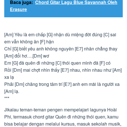
Baca juga:
Chord Gitar Lagu Blue Savannah Oleh
Erasure
[Am] Yêu là em chấp [G] nhận dù miệng đời đúng [C] sai
em vẫn không ân [F] hận
Chỉ [G] biết yêu anh không nguyên [E7] nhân chẳng thay
[Am] đổi hơ….[Dm] wơ
Em [G] đã quên đi những [C] thói quen mình đã [F] có
Rồi [Dm] mai chợt nhìn thấy [E7] nhau, nhìn nhau như [Am]
xa lạ
Phải [Dm] chăng trong tâm trí [E7] anh em mãi là người xa
[Am] lạ.
***
Jikalau teman-teman pengen mempelajari lagunya Hoài
Phi, termasuk chord gitar Quên đi những thói quen, kamu
bisa belajar dengan melalui kursus, masuk sekolah musik,