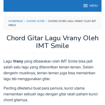
Loncat
MENU
ke
konten
HOMEPAGE
/
CHORD GITAR
/
CHORD GITAR LAGU VRANY OLEH IMT
SMILE
Chord Gitar Lagu Vrany Oleh
IMT Smile
Lagu
Vrany
yang dibawakan oleh IMT Smile bisa jadi
salah satu lagu yang difavoritkan teman-teman. Selain
dengerin musiknya, teman-teman juga bisa memainkan
lagu tsb menggunakan gitar.
Penting diketahui buat para pemula, kunci utama
memainkan sebuah lagu dengan gitar ialah paham kunci
chord gitarnya.