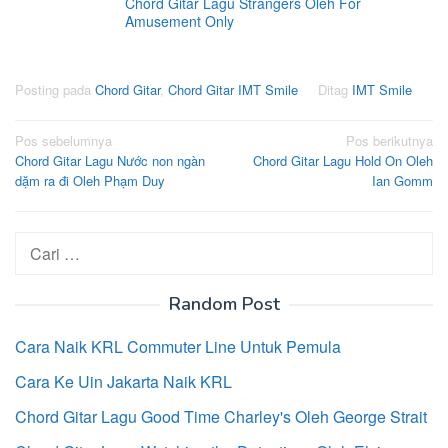
Chord Gitar Lagu Strangers Oleh For
Amusement Only
Posting pada
Chord Gitar
,
Chord Gitar IMT Smile
Ditag
IMT Smile
Navigasi
Pos sebelumnya
Pos berikutnya
Chord Gitar Lagu Nước non ngàn
Chord Gitar Lagu Hold On Oleh
pos
dặm ra đi Oleh Phạm Duy
Ian Gomm
Cari
untuk:
Random Post
Cara Naik KRL Commuter Line Untuk Pemula
Cara Ke Uin Jakarta Naik KRL
Chord Gitar Lagu Good Time Charley's Oleh George Strait