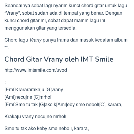
Seandainya sobat lagi nyariin kunci chord gitar untuk lagu
“Vrany”, sobat sudah ada di tempat yang benar. Dengan
kunci chord gitar ini, sobat dapat mainin lagu ini
menggunakan gitar yang tersedia.
Chord lagu
Vrany
punya irama dan masuk kedalam album
“”.
Chord Gitar Vrany oleh IMT Smile
http://www.imtsmile.com/uvod
:
[Emi]Krarararakaju [G]vrany
[Ami]necujne [C]mrholi
[Emi]Sme tu tak [G]ako k[Ami]eby sme neboli[C], karara,
Krakaju vrany necujne mrholi
Sme tu tak ako keby sme neboli, karara,