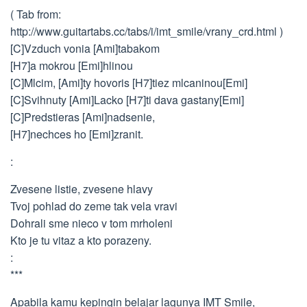
( Tab from:
http://www.guitartabs.cc/tabs/i/imt_smile/vrany_crd.html )
[C]Vzduch vonia [Ami]tabakom
[H7]a mokrou [Emi]hlinou
[C]Mlcim, [Ami]ty hovoris [H7]tiez mlcaninou[Emi]
[C]Svihnuty [Ami]Lacko [H7]ti dava gastany[Emi]
[C]Predstieras [Ami]nadsenie,
[H7]nechces ho [Emi]zranit.
:
Zvesene listie, zvesene hlavy
Tvoj pohlad do zeme tak vela vravi
Dohrali sme nieco v tom mrholeni
Kto je tu vitaz a kto porazeny.
:
***
Apabila kamu kepingin belajar lagunya IMT Smile,