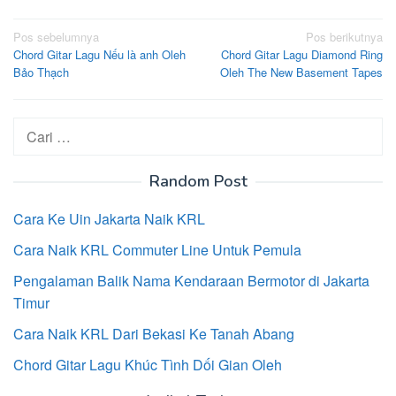
Navigasi
Pos sebelumnya
Pos berikutnya
Chord Gitar Lagu Nếu là anh Oleh
Chord Gitar Lagu Diamond Ring
pos
Bảo Thạch
Oleh The New Basement Tapes
Cari
untuk:
Random Post
Cara Ke Uin Jakarta Naik KRL
Cara Naik KRL Commuter Line Untuk Pemula
Pengalaman Balik Nama Kendaraan Bermotor di Jakarta
Timur
Cara Naik KRL Dari Bekasi Ke Tanah Abang
Chord Gitar Lagu Khúc Tình Dối Gian Oleh