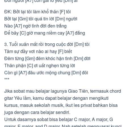
Đời người [A7] con gái lỡ yêu [Dm] ai
ĐK: Bởi tại tôi làm khổ thân [F] tôi
Bởi tại [Gm] tôi quá tin lời [Dm] người
Nào [A7] ngờ tình đời đen trắng
Để bây [C] giờ mang niềm cay [A7] đắng
3. Tuổi xuân mất rồi trong cuộc đời [Dm] tôi
Tâm sự đầy vơi nào ai hay [F] biết
Đêm từng [Gm] đêm khóc hận tình [Dm] đời
Thân phận [C] ơi uất nghẹn từng lời
Còn gì [A7] đâu ước mộng chung [Dm] đôi
***
Jika sobat mau belajar lagunya Giao Tiên, termasuk chord
gitar Yêu lầm, kamu dapat belajar dengan mengikuti
kursus, masuk sekolah musik, ikut les privat bahkan bisa
juga dengan cara belajar sendiri.
Untuk dasarnya sobat bisa belajar C major, A major, G
major, E major, and D major. Nah setelah menguasai kunci