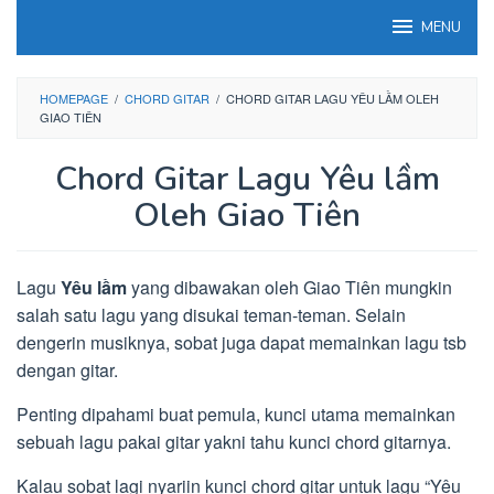
Loncat
MENU
ke
konten
HOMEPAGE
/
CHORD GITAR
/
CHORD GITAR LAGU YÊU LẦM OLEH
GIAO TIÊN
Chord Gitar Lagu Yêu lầm
Oleh Giao Tiên
Lagu
Yêu lầm
yang dibawakan oleh Giao Tiên mungkin
salah satu lagu yang disukai teman-teman. Selain
dengerin musiknya, sobat juga dapat memainkan lagu tsb
dengan gitar.
Penting dipahami buat pemula, kunci utama memainkan
sebuah lagu pakai gitar yakni tahu kunci chord gitarnya.
Kalau sobat lagi nyariin kunci chord gitar untuk lagu “Yêu