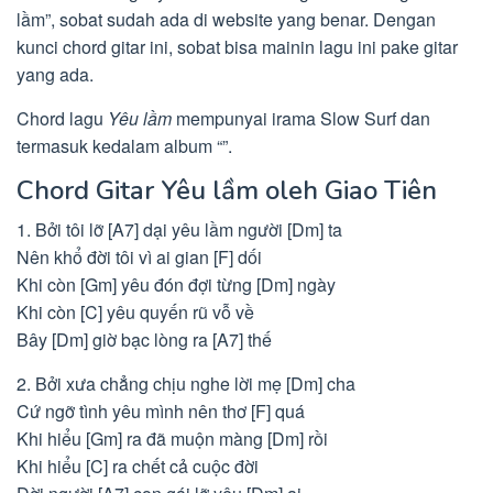
lầm”, sobat sudah ada di website yang benar. Dengan
kunci chord gitar ini, sobat bisa mainin lagu ini pake gitar
yang ada.
Chord lagu
Yêu lầm
mempunyai irama Slow Surf dan
termasuk kedalam album “”.
Chord Gitar Yêu lầm oleh Giao Tiên
1. Bởi tôi lỡ [A7] dại yêu lầm người [Dm] ta
Nên khổ đời tôi vì ai gian [F] dối
Khi còn [Gm] yêu đón đợi từng [Dm] ngày
Khi còn [C] yêu quyến rũ vỗ về
Bây [Dm] giờ bạc lòng ra [A7] thế
2. Bởi xưa chẳng chịu nghe lời mẹ [Dm] cha
Cứ ngỡ tình yêu mình nên thơ [F] quá
Khi hiểu [Gm] ra đã muộn màng [Dm] rồi
Khi hiểu [C] ra chết cả cuộc đời