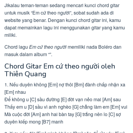
Jikalau teman-teman sedang mencari kunci chord gitar
untuk musik “Em cứ theo người”, sobat sudah ada di
website yang benar. Dengan kunci chord gitar ini, kamu
dapat memainkan lagu ini menggunakan gitar yang kamu
miliki.
Chord lagu
Em cứ theo người
memiliki nada Boléro dan
masuk dalam album “”.
Chord Gitar Em cứ theo người oleh
Thiên Quang
1. Nếu duyên không [Em] nợ thôi [Bm] đành chấp nhận xa
[Em] nhau
Để không u [C] sầu đường [E] đời vạn nẻo mai [Am] sau
Thấy em u [D] sầu vì anh nghèo [G] chẳng làm em [Em] vui
Mà cuộc đời [Am] anh hai bàn tay [G] trắng nên lo [C] sợ
duyên kiếp mong [B7] manh