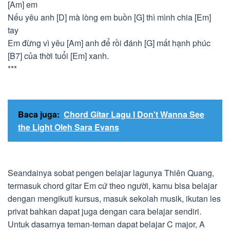
[Am] em
Nếu yêu anh [D] mà lòng em buồn [G] thì mình chia [Em]
tay
Em đừng vì yêu [Am] anh để rồi đánh [G] mất hạnh phúc
[B7] của thời tuổi [Em] xanh.
***
Baca juga:
Chord Gitar Lagu I Don't Wanna See
the Light Oleh Sara Evans
Seandainya sobat pengen belajar lagunya Thiên Quang,
termasuk chord gitar Em cứ theo người, kamu bisa belajar
dengan mengikuti kursus, masuk sekolah musik, ikutan les
privat bahkan dapat juga dengan cara belajar sendiri.
Untuk dasarnya teman-teman dapat belajar C major, A