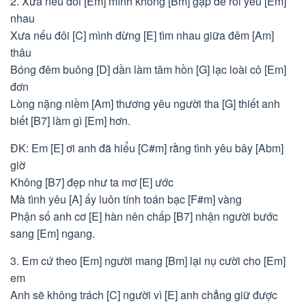
2. Xưa nếu đôi [Em] mình không [Bm] gặp để rồi yêu [Em]
nhau
Xưa nếu đôi [C] mình đừng [E] tìm nhau giữa đêm [Am]
thâu
Bóng đêm buông [D] dần làm tâm hồn [G] lạc loài cô [Em]
đơn
Lòng nặng niềm [Am] thương yêu người tha [G] thiết anh
biết [B7] làm gì [Em] hơn.
ĐK: Em [E] ơi anh đã hiểu [C#m] rằng tình yêu bây [Abm]
giờ
Không [B7] đẹp như ta mơ [E] ước
Mà tình yêu [A] ấy luôn tính toán bạc [F#m] vàng
Phận số anh cơ [E] hàn nên chấp [B7] nhận người bước
sang [Em] ngang.
3. Em cứ theo [Em] người mang [Bm] lại nụ cười cho [Em]
em
Anh sẽ không trách [C] người vì [E] anh chẳng giữ được