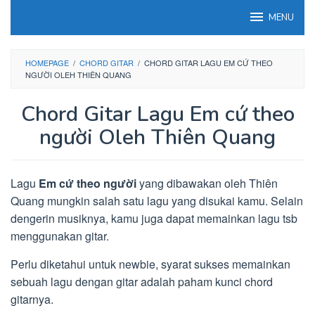
Loncat
MENU
ke
konten
HOMEPAGE
/
CHORD GITAR
/
CHORD GITAR LAGU EM CỨ THEO
NGƯỜI OLEH THIÊN QUANG
Chord Gitar Lagu Em cứ theo
người Oleh Thiên Quang
Lagu
Em cứ theo người
yang dibawakan oleh Thiên
Quang mungkin salah satu lagu yang disukai kamu. Selain
dengerin musiknya, kamu juga dapat memainkan lagu tsb
menggunakan gitar.
Perlu diketahui untuk newbie, syarat sukses memainkan
sebuah lagu dengan gitar adalah paham kunci chord
gitarnya.