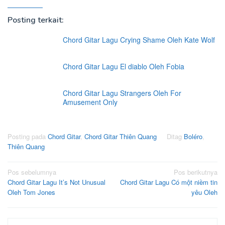
Posting terkait:
Chord Gitar Lagu Crying Shame Oleh Kate Wolf
Chord Gitar Lagu El diablo Oleh Fobia
Chord Gitar Lagu Strangers Oleh For
Amusement Only
Posting pada
Chord Gitar
,
Chord Gitar Thiên Quang
Ditag
Boléro
,
Thiên Quang
Navigasi
Pos sebelumnya
Pos berikutnya
Chord Gitar Lagu It’s Not Unusual
Chord Gitar Lagu Có một niềm tin
pos
Oleh Tom Jones
yêu Oleh
Cari