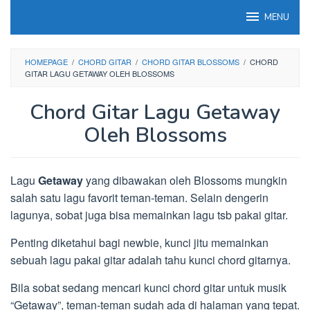
Loncat
MENU
ke
konten
HOMEPAGE
/
CHORD GITAR
/
CHORD GITAR BLOSSOMS
/
CHORD
GITAR LAGU GETAWAY OLEH BLOSSOMS
Chord Gitar Lagu Getaway
Oleh Blossoms
Lagu
Getaway
yang dibawakan oleh Blossoms mungkin
salah satu lagu favorit teman-teman. Selain dengerin
lagunya, sobat juga bisa memainkan lagu tsb pakai gitar.
Penting diketahui bagi newbie, kunci jitu memainkan
sebuah lagu pakai gitar adalah tahu kunci chord gitarnya.
Bila sobat sedang mencari kunci chord gitar untuk musik
“Getaway”, teman-teman sudah ada di halaman yang tepat.