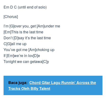
Em D C (until end of solo)
[Chorus]
I’m [G]over you, get [Am]under me
[Em]This is the last time
Don’t [D]say it’s the last time
C[G]all me up
You’ve got me [Am]choking up
If [Em]we’re in lov[D]e
Tonight we can getawa[C]y
Baca juga:
Chord Gitar Lagu Runnin' Across the
Tracks Oleh Billy Talent