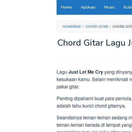
Loncat
Home
Aplikasi
Music
Kuli
ke
konten
HOMEPAGE
/
CHORD GITAR
/
CHORD GITA
Chord Gitar Lagu 
Lagu
Just Let Me Cry
yang dinyanyi
kesukaan kamu. Selain menikmati m
pakai gitar.
Penting dipahami buat para pemula,
adalah tahu kunci chord gitarnya.
Seandainya teman-teman sedang menc
teman-teman berada di tempat yang 