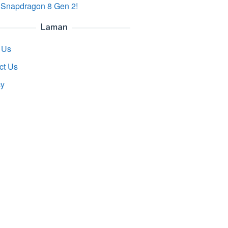
 Snapdragon 8 Gen 2!
Laman
 Us
ct Us
cy