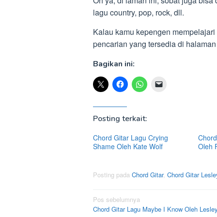
Oh ya, di laman ini, sobat juga bisa
lagu country, pop, rock, dll.
Kalau kamu kepengen mempelajari ku
pencarian yang tersedia di halama
Bagikan ini:
Posting terkait:
Chord Gitar Lagu Crying
Chord 
Shame Oleh Kate Wolf
Oleh 
Posting pada
Chord Gitar
,
Chord Gitar Lesl
Navigasi
Pos sebelumnya
Chord Gitar Lagu Maybe I Know Oleh Lesle
pos