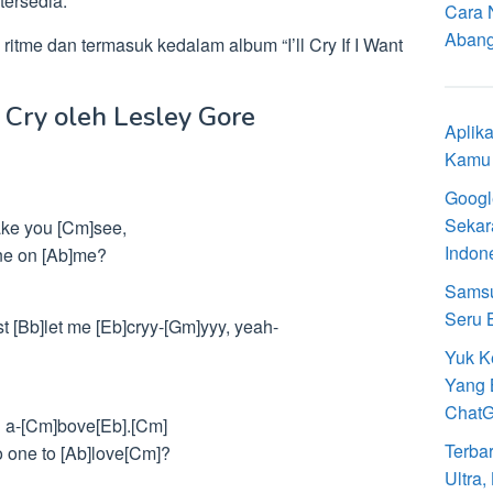
tersedia.
Cara 
Aban
 ritme dan termasuk kedalam album “I’ll Cry If I Want
 Cry oleh Lesley Gore
Aplik
Kamu 
Googl
Sekar
make you [Cm]see,
Indon
hine on [Ab]me?
Samsu
Seru 
t [Bb]let me [Eb]cryy-[Gm]yyy, yeah-
Yuk K
Yang 
Chat
ng a-[Cm]bove[Eb].[Cm]
Terba
o one to [Ab]love[Cm]?
Ultra