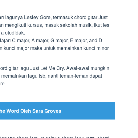
 lagunya Lesley Gore, termasuk chord gitar Just
an mengikuti kursus, masuk sekolah musik, ikut les
ra otodidak.
ari C major, A major, G major, E major, and D
n kunci major maka untuk memainkan kunci minor
hord gitar lagu Just Let Me Cry. Awal-awal mungkin
 memainkan lagu tsb, nanti teman-teman dapat
re.
The Word Oleh Sara Groves