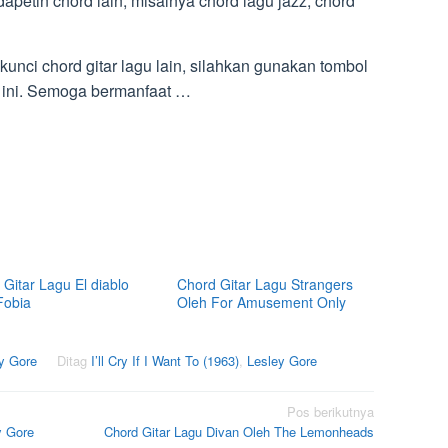
 dapetin chord lain, misalnya chord lagu jazz, chord
nci chord gitar lagu lain, silahkan gunakan tombol
n ini. Semoga bermanfaat …
Gitar Lagu El diablo
Chord Gitar Lagu Strangers
Fobia
Oleh For Amusement Only
ey Gore
Ditag
I’ll Cry If I Want To (1963)
,
Lesley Gore
Pos berikutnya
y Gore
Chord Gitar Lagu Divan Oleh The Lemonheads