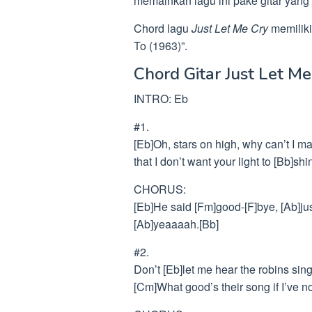
memainkan lagu ini pake gitar yang 
Chord lagu
Just Let Me Cry
memiliki
To (1963)”.
Chord Gitar Just Let Me
INTRO: Eb
#1.
[Eb]Oh, stars on high, why can’t I 
that I don’t want your light to [Bb]s
CHORUS:
[Eb]He said [Fm]good-[F]bye, [Ab]jus
[Ab]yeaaaah.[Bb]
#2.
Don’t [Eb]let me hear the robins si
[Cm]What good’s their song if I’ve n