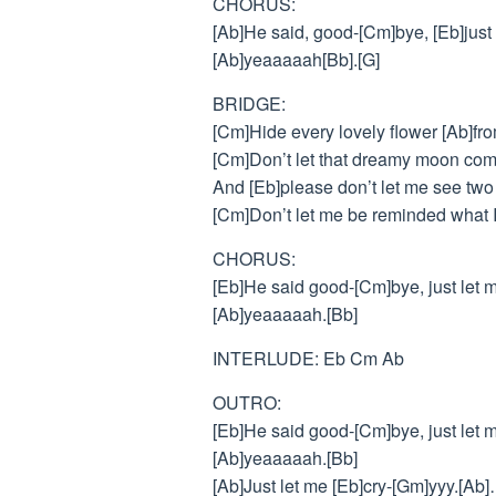
CHORUS:
[Ab]He said, good-[Cm]bye, [Eb]just 
[Ab]yeaaaaah[Bb].[G]
BRIDGE:
[Cm]Hide every lovely flower [Ab]fro
[Cm]Don’t let that dreamy moon come
And [Eb]please don’t let me see two 
[Cm]Don’t let me be reminded what I
CHORUS:
[Eb]He said good-[Cm]bye, just let 
[Ab]yeaaaaah.[Bb]
INTERLUDE: Eb Cm Ab
OUTRO:
[Eb]He said good-[Cm]bye, just let 
[Ab]yeaaaaah.[Bb]
[Ab]Just let me [Eb]cry-[Gm]yyy.[Ab