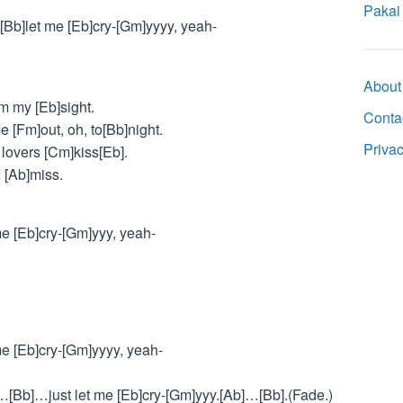
Pakai
[Bb]let me [Eb]cry-[Gm]yyyy, yeah-
About
m my [Eb]sight.
Conta
 [Fm]out, oh, to[Bb]night.
Priva
lovers [Cm]kiss[Eb].
 [Ab]miss.
me [Eb]cry-[Gm]yyy, yeah-
me [Eb]cry-[Gm]yyyy, yeah-
]…[Bb]…just let me [Eb]cry-[Gm]yyy.[Ab]…[Bb].(Fade.)