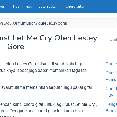
ner
Tips n Trick
Jalan-Jalan
Chord Gitar
R LAGU JUST LET ME CRY OLEH LESLEY GORE
Just Let Me Cry Oleh Lesley
Cari
untuk:
Gore
in oleh Lesley Gore bisa jadi salah satu lagu
Cara 
usiknya, sobat juga dapat memainkan lagu tsb
Cara 
Pemu
 syarat utama memainkan sebuah lagu pakai gitar
Chord
Huy
ari kunci chord gitar untuk lagu “Just Let Me Cry”,
Penga
pas. Dengan kunci chord gitar ini, kamu bisa
Bermot