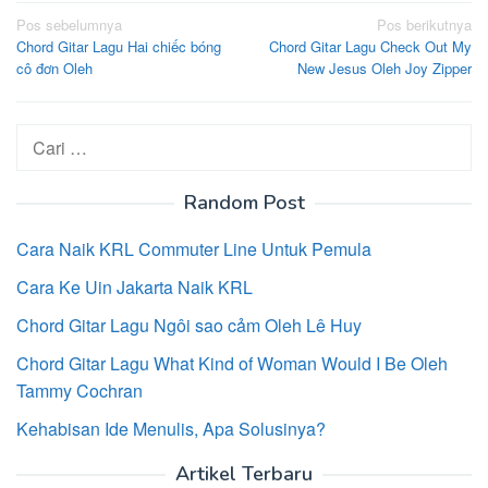
Navigasi
Pos sebelumnya
Pos berikutnya
Chord Gitar Lagu Hai chiếc bóng
Chord Gitar Lagu Check Out My
pos
cô đơn Oleh
New Jesus Oleh Joy Zipper
Cari
untuk:
Random Post
Cara Naik KRL Commuter Line Untuk Pemula
Cara Ke Uin Jakarta Naik KRL
Chord Gitar Lagu Ngôi sao cảm Oleh Lê Huy
Chord Gitar Lagu What Kind of Woman Would I Be Oleh
Tammy Cochran
Kehabisan Ide Menulis, Apa Solusinya?
Artikel Terbaru