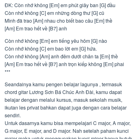
ĐK: Còn nhớ không [Em] em phút giây ban [G] đầu
Còn nhớ không [C] em những dòng thư [G] cũ
Mình đã trao [Am] nhau cho biết bao câu [Em] thề
[Am] Em trao hết về [B7] anh
Còn nhớ không [Em] em tiếng yêu hôm [G] nào
Còn nhớ không [C] em bao lời em [G] hứa.
Còn nhớ không [Am] anh đêm dưới chân ta [Em] thề
[Am] Em trao hết về [B7] anh trọn kiếp không [Em] phai
***
Seandainya kamu pengen belajar lagunya , termasuk
chord gitar Lương Sơn Bá Chúc Anh Đài, kamu dapat
belajar dengan melalui kursus, masuk sekolah musik,
ikutan les privat bahkan dapat juga dengan cara belajar
sendiri.
Untuk dasarnya kamu bisa mempelajari C major, A major,
G major, E major, and D major. Nah setelah paham kunci
major maka untuk menggunakan kunci minor hanya butuh