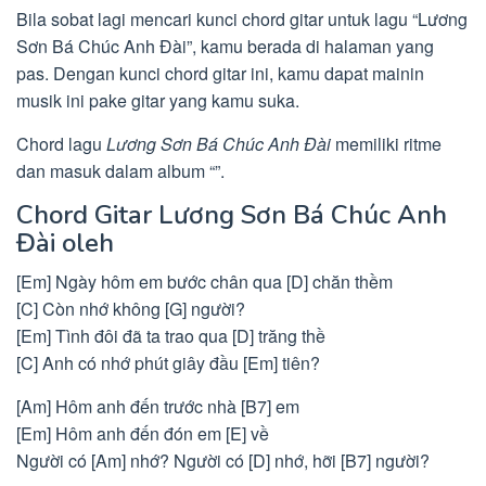
Bila sobat lagi mencari kunci chord gitar untuk lagu “Lương
Sơn Bá Chúc Anh Đài”, kamu berada di halaman yang
pas. Dengan kunci chord gitar ini, kamu dapat mainin
musik ini pake gitar yang kamu suka.
Chord lagu
Lương Sơn Bá Chúc Anh Đài
memiliki ritme
dan masuk dalam album “”.
Chord Gitar Lương Sơn Bá Chúc Anh
Đài oleh
[Em] Ngày hôm em bước chân qua [D] chăn thềm
[C] Còn nhớ không [G] người?
[Em] Tình đôi đã ta trao qua [D] trăng thề
[C] Anh có nhớ phút giây đầu [Em] tiên?
[Am] Hôm anh đến trước nhà [B7] em
[Em] Hôm anh đến đón em [E] về
Người có [Am] nhớ? Người có [D] nhớ, hỡi [B7] người?