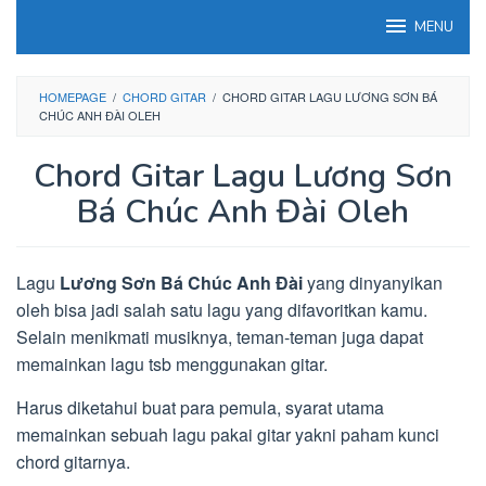
Loncat
MENU
ke
konten
HOMEPAGE
/
CHORD GITAR
/
CHORD GITAR LAGU LƯƠNG SƠN BÁ
CHÚC ANH ĐÀI OLEH
Chord Gitar Lagu Lương Sơn
Bá Chúc Anh Đài Oleh
Lagu
Lương Sơn Bá Chúc Anh Đài
yang dinyanyikan
oleh bisa jadi salah satu lagu yang difavoritkan kamu.
Selain menikmati musiknya, teman-teman juga dapat
memainkan lagu tsb menggunakan gitar.
Harus diketahui buat para pemula, syarat utama
memainkan sebuah lagu pakai gitar yakni paham kunci
chord gitarnya.