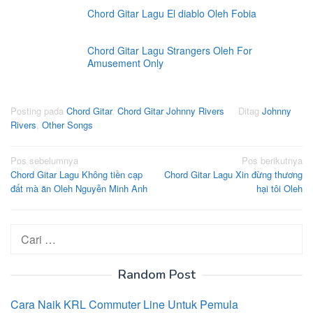
Chord Gitar Lagu El diablo Oleh Fobia
Chord Gitar Lagu Strangers Oleh For
Amusement Only
Posting pada
Chord Gitar
,
Chord Gitar Johnny Rivers
Ditag
Johnny
Rivers
,
Other Songs
Navigasi
Pos sebelumnya
Pos berikutnya
Chord Gitar Lagu Không tiền cạp
Chord Gitar Lagu Xin đừng thương
pos
đất mà ăn Oleh Nguyễn Minh Anh
hại tôi Oleh
Cari
untuk:
Random Post
Cara Naik KRL Commuter Line Untuk Pemula