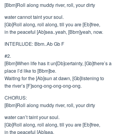
[Bbm]Roll along muddy river, roll, your dirty
water cannot taint your soul.
[Gb]Roll along, roll along, till you are [Eb]free,
in the peaceful [Ab]sea..yeah, [Bbm]yeah, now.
INTERLUDE: Bbm..Ab Gb F
#2.
[Bbm]When life has it un[Db]certainty, [Gb]there’s a
place I’d like to [Bbm]be.
Waiting for the [Ab]sun at dawn, [Gb]listening to
the river’s [F]song-ong-ong-ong-ong.
CHORUS:
[Bbm]Roll along muddy river, roll, your dirty
water can’t taint your soul.
[Gb]Roll along, roll along, till you are [Eb]free,
in the peaceful [Ab]sea.