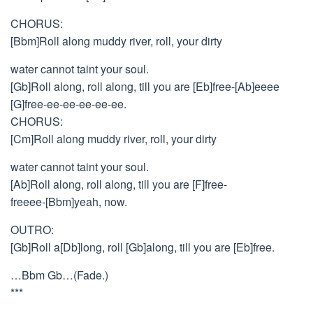
CHORUS:
[Bbm]Roll along muddy river, roll, your dirty
water cannot taint your soul.
[Gb]Roll along, roll along, till you are [Eb]free-[Ab]eeee
[G]free-ee-ee-ee-ee-ee.
CHORUS:
[Cm]Roll along muddy river, roll, your dirty
water cannot taint your soul.
[Ab]Roll along, roll along, till you are [F]free-
freeee-[Bbm]yeah, now.
OUTRO:
[Gb]Roll a[Db]long, roll [Gb]along, till you are [Eb]free.
…Bbm Gb…(Fade.)
***