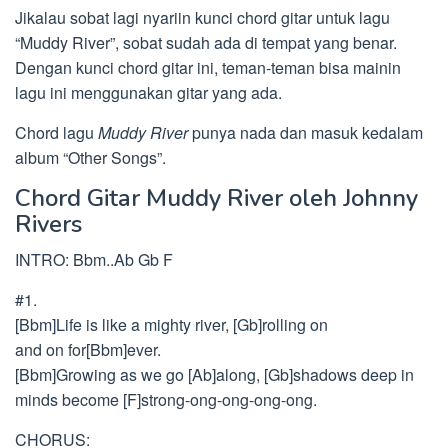
Jikalau sobat lagi nyariin kunci chord gitar untuk lagu
“Muddy River”, sobat sudah ada di tempat yang benar.
Dengan kunci chord gitar ini, teman-teman bisa mainin
lagu ini menggunakan gitar yang ada.
Chord lagu
Muddy River
punya nada dan masuk kedalam
album “Other Songs”.
Chord Gitar Muddy River oleh Johnny
Rivers
INTRO: Bbm..Ab Gb F
#1.
[Bbm]Life is like a mighty river, [Gb]rolling on
and on for[Bbm]ever.
[Bbm]Growing as we go [Ab]along, [Gb]shadows deep in
minds become [F]strong-ong-ong-ong-ong.
CHORUS: