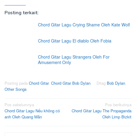
Posting terkait:
Chord Gitar Lagu Crying Shame Oleh Kate Wolf
Chord Gitar Lagu El diablo Oleh Fobia
Chord Gitar Lagu Strangers Oleh For
Amusement Only
Posting pada
Chord Gitar
,
Chord Gitar Bob Dylan
Ditag
Bob Dylan
,
Other Songs
Navigasi
Pos sebelumnya
Pos berikutnya
Chord Gitar Lagu Nếu không có
Chord Gitar Lagu The Propaganda
pos
anh Oleh Quang Mẫn
Oleh Limp Bizkit
Cari