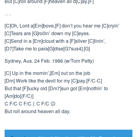
But [C]roll around [F]heaven all d[C]ay.[F]
. . .
[C]Oh, Lord a[Em]bove,[F] don’t you hear me [C]cryin’
[C]Tears are [G]rollin’ down my [C]eyes.
[C]Send in a [Em]cloud with a [F]silver [C]linin’,
[D7]Take me to para[G]dise[G7sus4].[G]
Sydney, Aus. 24 Feb. 1986 (w/Tom Petty)
[C] Up in the mornin’,[Em] out on the job
[Dm] Work like the devil for my [C]pay.[F/C-C]
But that [F]lucky old [Dm7]sun got [Em]nothin’ to
[Am]do[(F/C)]
C F/C C F/C |: C F/C 😐
But roll around heaven all day.