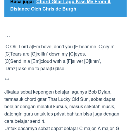
Baca juga:
Chord Gitar Lagu Kiss Me From A
Distance Oleh Chris de Burgh
. . .
[C]Oh, Lord a[Em]bove, don’t you [F]hear me [C]cryin’
[C]Tears are [G]rollin’ down my [C]eyes.
[C]Send in a [Em]cloud with a [F]silver [C]linin’,
[Dm7]Take me to para[G]dise.
***
Jikalau sobat kepengen belajar lagunya Bob Dylan,
termasuk chord gitar That Lucky Old Sun, sobat dapat
belajar dengan melalui kursus, masuk sekolah musik,
datengin guru untuk les privat bahkan bisa juga dengan
cara belajar sendiri.
Untuk dasarnya sobat dapat belajar C major, A major, G