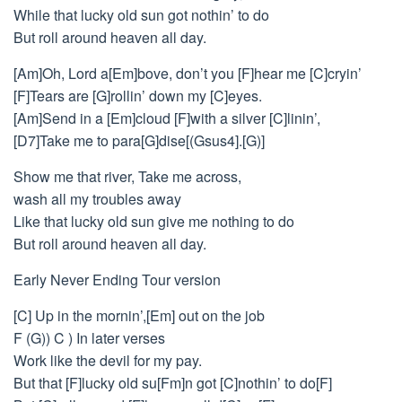
While that lucky old sun got nothin’ to do
But roll around heaven all day.
[Am]Oh, Lord a[Em]bove, don’t you [F]hear me [C]cryin’
[F]Tears are [G]rollin’ down my [C]eyes.
[Am]Send in a [Em]cloud [F]with a silver [C]linin’,
[D7]Take me to para[G]dise[(Gsus4].[G)]
Show me that river, Take me across,
wash all my troubles away
Like that lucky old sun give me nothing to do
But roll around heaven all day.
Early Never Ending Tour version
[C] Up in the mornin’,[Em] out on the job
F (G)) C ) In later verses
Work like the devil for my pay.
But that [F]lucky old su[Fm]n got [C]nothin’ to do[F]