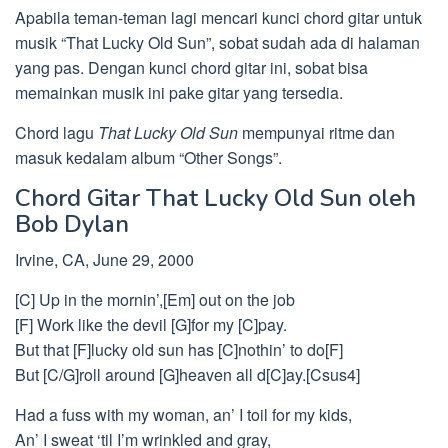
Apabila teman-teman lagi mencari kunci chord gitar untuk
musik “That Lucky Old Sun”, sobat sudah ada di halaman
yang pas. Dengan kunci chord gitar ini, sobat bisa
memainkan musik ini pake gitar yang tersedia.
Chord lagu
That Lucky Old Sun
mempunyai ritme dan
masuk kedalam album “Other Songs”.
Chord Gitar That Lucky Old Sun oleh
Bob Dylan
Irvine, CA, June 29, 2000
[C] Up in the mornin’,[Em] out on the job
[F] Work like the devil [G]for my [C]pay.
But that [F]lucky old sun has [C]nothin’ to do[F]
But [C/G]roll around [G]heaven all d[C]ay.[Csus4]
Had a fuss with my woman, an’ I toil for my kids,
An’ I sweat ‘til I’m wrinkled and gray,