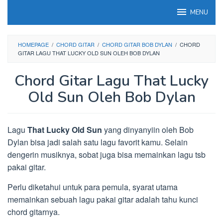
Loncat
MENU
ke
konten
HOMEPAGE
/
CHORD GITAR
/
CHORD GITAR BOB DYLAN
/
CHORD
GITAR LAGU THAT LUCKY OLD SUN OLEH BOB DYLAN
Chord Gitar Lagu That Lucky
Old Sun Oleh Bob Dylan
Lagu
That Lucky Old Sun
yang dinyanyiin oleh Bob
Dylan bisa jadi salah satu lagu favorit kamu. Selain
dengerin musiknya, sobat juga bisa memainkan lagu tsb
pakai gitar.
Perlu diketahui untuk para pemula, syarat utama
memainkan sebuah lagu pakai gitar adalah tahu kunci
chord gitarnya.