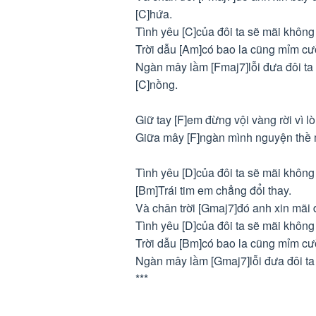
[C]hứa.
Tình yêu [C]của đôi ta sẽ mãi không
Trời dẫu [Am]có bao la cũng mỉm cườ
Ngàn mây lầm [Fmaj7]lỗi đưa đôi ta 
[C]nồng.
Giữ tay [F]em đừng vội vàng rời vì 
Giữa mây [F]ngàn mình nguyện thề m
Tình yêu [D]của đôi ta sẽ mãi không
[Bm]Trái tim em chẳng đổi thay.
Và chân trời [Gmaj7]đó anh xin mãi 
Tình yêu [D]của đôi ta sẽ mãi không
Trời dẫu [Bm]có bao la cũng mỉm cườ
Ngàn mây lầm [Gmaj7]lỗi đưa đôi ta 
***