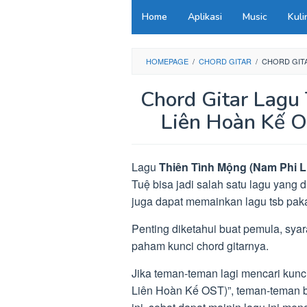
Loncat
Home
Aplikasi
Music
Kuli
ke
konten
HOMEPAGE
/
CHORD GITAR
/
CHORD GITA
Chord Gitar Lagu
Liên Hoàn Kế O
Lagu
Thiên Tình Mộng (Nam Phi 
Tuệ bisa jadi salah satu lagu yang d
juga dapat memainkan lagu tsb pakai
Penting diketahui buat pemula, syar
paham kunci chord gitarnya.
Jika teman-teman lagi mencari kunc
Liên Hoàn Kế OST)”, teman-teman be