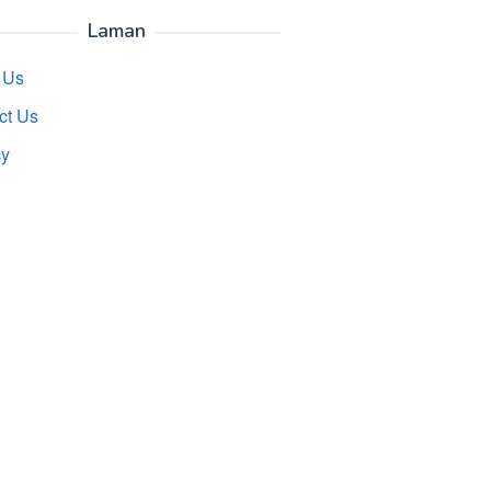
Laman
 Us
ct Us
cy