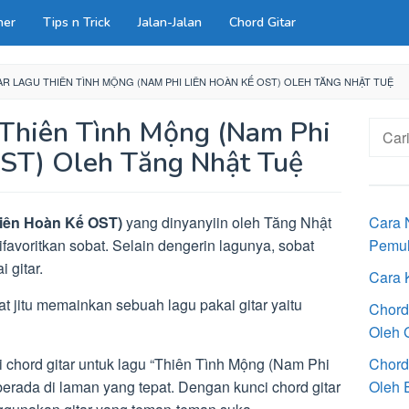
ner
Tips n Trick
Jalan-Jalan
Chord Gitar
R LAGU THIÊN TÌNH MỘNG (NAM PHI LIÊN HOÀN KẾ OST) OLEH TĂNG NHẬT TUỆ
 Thiên Tình Mộng (Nam Phi
Cari
untuk:
ST) Oleh Tăng Nhật Tuệ
Liên Hoàn Kế OST)
yang dinyanyiin oleh Tăng Nhật
Cara 
ifavoritkan sobat. Selain dengerin lagunya, sobat
Pemu
 gitar.
Cara 
at jitu memainkan sebuah lagu pakai gitar yaitu
Chord
Oleh G
i chord gitar untuk lagu “Thiên Tình Mộng (Nam Phi
Chord
rada di laman yang tepat. Dengan kunci chord gitar
Oleh E