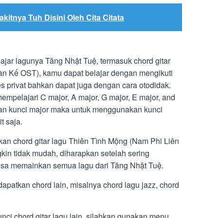
kitnya Tuh Disini Oleh Cita Citata
jar lagunya Tăng Nhật Tuệ, termasuk chord gitar
n Kế OST), kamu dapat belajar dengan mengikuti
es privat bahkan dapat juga dengan cara otodidak.
mpelajari C major, A major, G major, E major, and
kan kunci major maka untuk menggunakan kunci
t saja.
kan chord gitar lagu Thiên Tình Mộng (Nam Phi Liên
n tidak mudah, diharapkan setelah sering
isa memainkan semua lagu dari Tăng Nhật Tuệ.
endapatkan chord lain, misalnya chord lagu jazz, chord
nci chord gitar lagu lain, silahkan gunakan menu