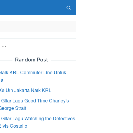
Random Post
Naik KRL Commuter Line Untuk
la
Ke Uin Jakarta Naik KRL
 Gitar Lagu Good Time Charley's
eorge Strait
 Gitar Lagu Watching the Detectives
lvis Costello