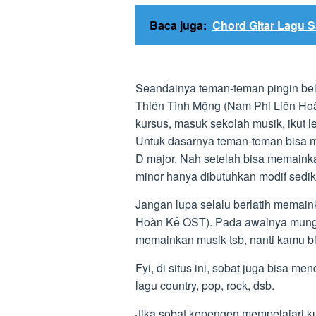
Baca juga:
Chord Gitar Lagu Sa
Seandainya teman-teman pingin bela
Thiên Tình Mộng (Nam Phi Liên Hoà
kursus, masuk sekolah musik, ikut l
Untuk dasarnya teman-teman bisa me
D major. Nah setelah bisa memain
minor hanya dibutuhkan modif sediki
Jangan lupa selalu berlatih memain
Hoàn Kế OST). Pada awalnya mungki
memainkan musik tsb, nanti kamu b
Fyi, di situs ini, sobat juga bisa m
lagu country, pop, rock, dsb.
Jika sobat kepengen mempelajari ku