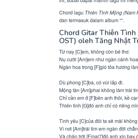
ini, sobat dapat mainin lagu ini m
Chord lagu
Thiên Tình Mộng (Nam 
dan termasuk dalam album “”.
Chord Gitar Thiên Tìn
OST) oleh Tăng Nhật T
Từ nay [C]em, không còn bé thơ.
Nụ cười [Am]em như ngàn cánh hoa
Ngàn hoa trong [F]gió tỏa hương làm
Dù phong [C]ba, có vùi lấp đi.
Mộng tàn [Am]phai không làm trái ti
Chỉ cần em ở [F]bên anh thôi, kề cạ
Thiên tình [G]đó anh chỉ có riêng m
Tình yêu [C]của đôi ta sẽ mãi không
Vì nơi [Am]trái tim em ngàn đời chẳn
Và chân trời [Fmaj7]đó anh xin bay đ