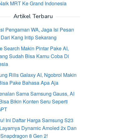
Naik MRT Ke Grand Indonesia
Artikel Terbaru
asi Pengaman WA, Jaga Isi Pesan
Dari Kang Intip Sekarang
e Search Makin Pintar Pake AI,
ang Sudah Bisa Kamu Coba Di
esia
ng Rilis Galaxy AI, Ngobrol Makin
Bisa Pake Bahasa Apa Aja
enalan Sama Samsung Gauss, AI
Bisa Bikin Konten Seru Seperti
GPT
ru! Ini Daftar Harga Samsung S23
, Layarnya Dynamic Amoled 2x Dan
 Snapdragon 8 Gen 2!