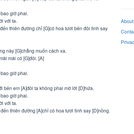
 bao giờ phai.
i với ta.
About
đến thiên đường chỉ [G]có hoa tươi bên đôi tình say
Conta
Priva
lòng này [G]chẳng muốn cách xa.
ãi mãi có [G]đôi. [A]
 bao giờ phai.
đi bên em [A]đôi ta không phai mờ lời [D]hứa.
 bao giờ phai.
i với ta.
đến thiên đường [A]chỉ có hoa tươi tình say [D]nồng.