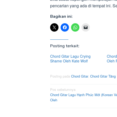
pencarian yang ada di tempat ini
Bagikan ini:
Posting terkait:
Chord Gitar Lagu Crying
Chord 
Shame Oleh Kate Wolf
Oleh 
Posting pada
Chord Gitar
,
Chord Gitar Tăng
Navigasi
Pos sebelumnya
Chord Gitar Lagu Hạnh Phúc Mới (Korean Ve
pos
Oleh