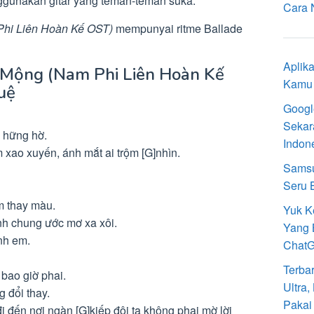
enggunakan gitar yang teman-teman suka.
Cara 
Phi Liên Hoàn Kế OST)
mempunyai ritme Ballade
Aplik
h Mộng (Nam Phi Liên Hoàn Kế
Kamu 
uệ
Googl
Sekar
 hững hờ.
Indon
 xao xuyến, ánh mắt ai trộm [G]nhìn.
Samsu
Seru 
m thay màu.
Yuk K
nh chung ước mơ xa xôi.
Yang 
ình em.
Chat
Terba
 bao giờ phai.
Ultra
g đổi thay.
Pakai
i đến nơi ngàn [G]kiếp đôi ta không phai mờ lời