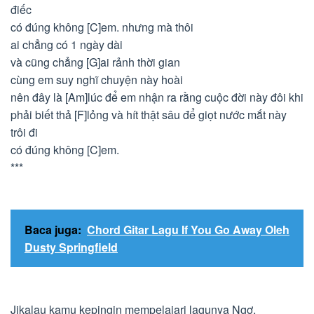
điếc
có đúng không [C]em. nhưng mà thôi
ai chẳng có 1 ngày dài
và cũng chẳng [G]ai rảnh thời gian
cùng em suy nghĩ chuyện này hoài
nên đây là [Am]lúc để em nhận ra rằng cuộc đời này đôi khi
phải biết thả [F]lỏng và hít thật sâu để giọt nước mắt này
trôi đi
có đúng không [C]em.
***
Baca juga:
Chord Gitar Lagu If You Go Away Oleh
Dusty Springfield
Jikalau kamu kepingin mempelajari lagunya Ngơ,