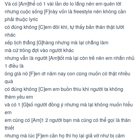
Và có [Am]thể có 1 vài lần do lo lắng nên em quên lời
nhưng cuộc sống [F]này vốn là freestyle nên không cần
phải thuộc lyric
có đúng không [C]em đôi khi, tự thấy bản thân thật lười
nhác
xếp lịch thẳng [G]hàng nhưng mà lại chẳng làm
mà cứ trông đợi vào người khác
nhưng vẫn là người [Am]tốt mà lại còn trẻ nên em nhắn nhủ
1 điều là
ông già nô [F]en ơi năm nay con cũng muốn có thật nhiều
quà
có đúng không [C]em em buồn thiu khi người ta không
thèm yêu em
và có 1 [G]số người đồng ý nhưng mà lại không muốn hiểu
em
em cũng có [Am]1 2 người bạn mà cũng có thể gọi là thân
thiết
nhưng mà lúc [F]em cần họ thì họ lại giả vờ như bị câm