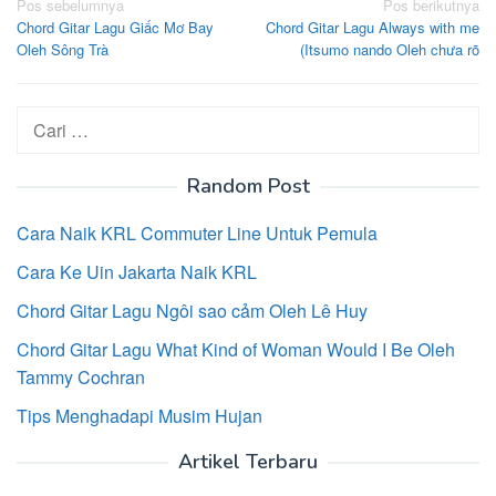
Navigasi
Pos sebelumnya
Pos berikutnya
Chord Gitar Lagu Giấc Mơ Bay
Chord Gitar Lagu Always with me
pos
Oleh Sông Trà
(Itsumo nando Oleh chưa rõ
Cari
untuk:
Random Post
Cara Naik KRL Commuter Line Untuk Pemula
Cara Ke Uin Jakarta Naik KRL
Chord Gitar Lagu Ngôi sao cảm Oleh Lê Huy
Chord Gitar Lagu What Kind of Woman Would I Be Oleh
Tammy Cochran
Tips Menghadapi Musim Hujan
Artikel Terbaru