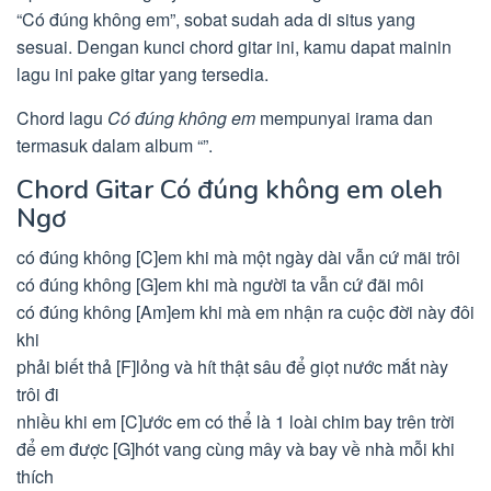
“Có đúng không em”, sobat sudah ada di situs yang
sesuai. Dengan kunci chord gitar ini, kamu dapat mainin
lagu ini pake gitar yang tersedia.
Chord lagu
Có đúng không em
mempunyai irama dan
termasuk dalam album “”.
Chord Gitar Có đúng không em oleh
Ngơ
có đúng không [C]em khi mà một ngày dài vẫn cứ mãi trôi
có đúng không [G]em khi mà người ta vẫn cứ đãi môi
có đúng không [Am]em khi mà em nhận ra cuộc đời này đôi
khi
phải biết thả [F]lỏng và hít thật sâu để giọt nước mắt này
trôi đi
nhiều khi em [C]ước em có thể là 1 loài chim bay trên trời
để em được [G]hót vang cùng mây và bay về nhà mỗi khi
thích