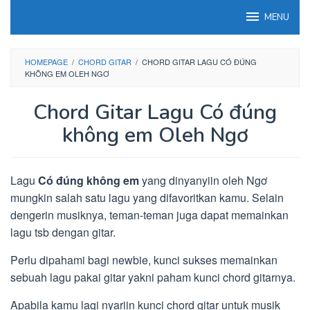
Loncat
MENU
ke
konten
HOMEPAGE
/
CHORD GITAR
/
CHORD GITAR LAGU CÓ ĐÚNG
KHÔNG EM OLEH NGƠ
Chord Gitar Lagu Có đúng
không em Oleh Ngơ
Lagu
Có đúng không em
yang dinyanyiin oleh Ngơ
mungkin salah satu lagu yang difavoritkan kamu. Selain
dengerin musiknya, teman-teman juga dapat memainkan
lagu tsb dengan gitar.
Perlu dipahami bagi newbie, kunci sukses memainkan
sebuah lagu pakai gitar yakni paham kunci chord gitarnya.
Apabila kamu lagi nyariin kunci chord gitar untuk musik