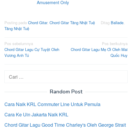
Amusement Only
Posting pada
Chord Gitar
,
Chord Gitar Tăng Nhật Tuệ
Ditag
Ballade
,
Tăng Nhật Tuệ
Navigasi
Pos sebelumnya
Pos berikutnya
Chord Gitar Lagu Cự Tuyệt Oleh
Chord Gitar Lagu Mẹ Ơi Oleh Mai
pos
Vương Anh Tú
Quốc Huy
Cari
untuk:
Random Post
Cara Naik KRL Commuter Line Untuk Pemula
Cara Ke Uin Jakarta Naik KRL
Chord Gitar Lagu Good Time Charley's Oleh George Strait