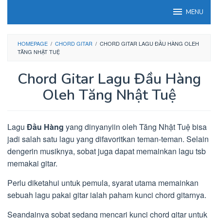
Loncat
MENU
ke
konten
HOMEPAGE
/
CHORD GITAR
/
CHORD GITAR LAGU ĐẦU HÀNG OLEH
TĂNG NHẬT TUỆ
Chord Gitar Lagu Đầu Hàng
Oleh Tăng Nhật Tuệ
Lagu
Đầu Hàng
yang dinyanyiin oleh Tăng Nhật Tuệ bisa
jadi salah satu lagu yang difavoritkan teman-teman. Selain
dengerin musiknya, sobat juga dapat memainkan lagu tsb
memakai gitar.
Perlu diketahui untuk pemula, syarat utama memainkan
sebuah lagu pakai gitar ialah paham kunci chord gitarnya.
Seandainya sobat sedang mencari kunci chord gitar untuk