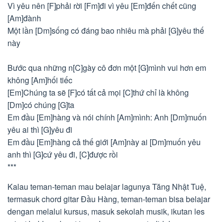
Vì yêu nên [F]phải rời [Fm]đi vì yêu [Em]đến chết cũng
[Am]đành
Một lần [Dm]sống có đáng bao nhiêu mà phải [G]yêu thế
này
Bước qua những n[C]gày cô đơn một [G]mình vui hơn em
không [Am]hối tiếc
[Em]Chúng ta sẽ [F]có tất cả mọi [C]thứ chỉ là không
[Dm]có chúng [G]ta
Em đầu [Em]hàng và nói chính [Am]mình: Anh [Dm]muốn
yêu ai thì [G]yêu đi
Em đầu [Em]hàng cả thế giới [Am]này ai [Dm]muốn yêu
anh thì [G]cứ yêu đi, [C]được rồi
***
Kalau teman-teman mau belajar lagunya Tăng Nhật Tuệ,
termasuk chord gitar Đầu Hàng, teman-teman bisa belajar
dengan melalui kursus, masuk sekolah musik, ikutan les