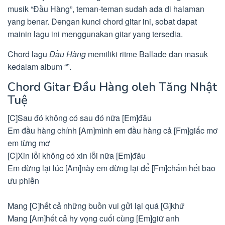
musik “Đầu Hàng”, teman-teman sudah ada di halaman
yang benar. Dengan kunci chord gitar ini, sobat dapat
mainin lagu ini menggunakan gitar yang tersedia.
Chord lagu
Đầu Hàng
memiliki ritme Ballade dan masuk
kedalam album “”.
Chord Gitar Đầu Hàng oleh Tăng Nhật
Tuệ
[C]Sau đó không có sau đó nữa [Em]đâu
Em đầu hàng chính [Am]mình em đầu hàng cả [Fm]giấc mơ
em từng mơ
[C]Xin lỗi không có xin lỗi nữa [Em]đâu
Em dừng lại lúc [Am]này em dừng lại để [Fm]chấm hết bao
ưu phiền
Mang [C]hết cả những buồn vui gửi lại quá [G]khứ
Mang [Am]hết cả hy vọng cuối cùng [Em]giữ anh