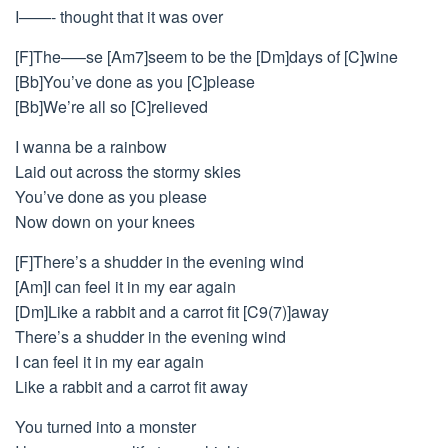
I——- thought that it was over
[F]The—–se [Am7]seem to be the [Dm]days of [C]wine
[Bb]You’ve done as you [C]please
[Bb]We’re all so [C]relieved
I wanna be a rainbow
Laid out across the stormy skies
You’ve done as you please
Now down on your knees
[F]There’s a shudder in the evening wind
[Am]I can feel it in my ear again
[Dm]Like a rabbit and a carrot fit [C9(7)]away
There’s a shudder in the evening wind
I can feel it in my ear again
Like a rabbit and a carrot fit away
You turned into a monster