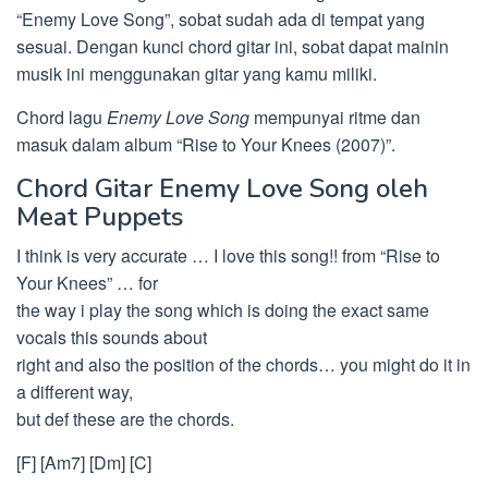
“Enemy Love Song”, sobat sudah ada di tempat yang
sesuai. Dengan kunci chord gitar ini, sobat dapat mainin
musik ini menggunakan gitar yang kamu miliki.
Chord lagu
Enemy Love Song
mempunyai ritme dan
masuk dalam album “Rise to Your Knees (2007)”.
Chord Gitar Enemy Love Song oleh
Meat Puppets
I think is very accurate … I love this song!! from “Rise to
Your Knees” … for
the way i play the song which is doing the exact same
vocals this sounds about
right and also the position of the chords… you might do it in
a different way,
but def these are the chords.
[F] [Am7] [Dm] [C]