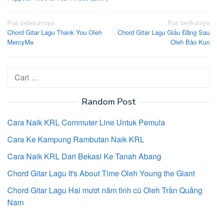
Navigasi
Pos sebelumnya
Pos berikutnya
Chord Gitar Lagu Thank You Oleh
Chord Gitar Lagu Giấu Đằng Sau
pos
MercyMe
Oleh Bảo Kun
Cari
untuk:
Random Post
Cara Naik KRL Commuter Line Untuk Pemula
Cara Ke Kampung Rambutan Naik KRL
Cara Naik KRL Dari Bekasi Ke Tanah Abang
Chord Gitar Lagu It's About Time Oleh Young the Giant
Chord Gitar Lagu Hai mươi năm tình cũ Oleh Trần Quảng
Nam