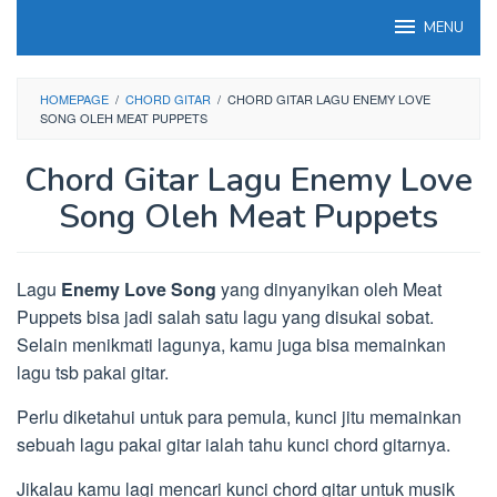
Loncat
MENU
ke
konten
HOMEPAGE
/
CHORD GITAR
/
CHORD GITAR LAGU ENEMY LOVE
SONG OLEH MEAT PUPPETS
Chord Gitar Lagu Enemy Love
Song Oleh Meat Puppets
Lagu
Enemy Love Song
yang dinyanyikan oleh Meat
Puppets bisa jadi salah satu lagu yang disukai sobat.
Selain menikmati lagunya, kamu juga bisa memainkan
lagu tsb pakai gitar.
Perlu diketahui untuk para pemula, kunci jitu memainkan
sebuah lagu pakai gitar ialah tahu kunci chord gitarnya.
Jikalau kamu lagi mencari kunci chord gitar untuk musik