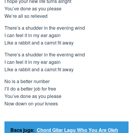
I hope your new life turns alright
You’ve done as you please
We’re all so relieved
There’s a shudder in the evening wind
I can feel it in my ear again
Like a rabbit and a carrot fit away
There’s a shudder in the evening wind
I can feel it in my ear again
Like a rabbit and a carrot fit away
No is a better number
I’ll do a better job for free
You’ve done as you please
Now down on your knees
Baca juga:
Chord Gitar Lagu Who You Are Oleh