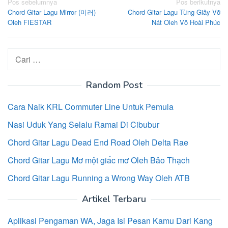
Navigasi
Pos sebelumnya
Pos berikutnya
Chord Gitar Lagu Mirror (미러)
Chord Gitar Lagu Từng Giây Vỡ
pos
Oleh FIESTAR
Nát Oleh Võ Hoài Phúc
Cari
untuk:
Random Post
Cara Naik KRL Commuter Line Untuk Pemula
Nasi Uduk Yang Selalu Ramai Di Cibubur
Chord Gitar Lagu Dead End Road Oleh Delta Rae
Chord Gitar Lagu Mơ một giấc mơ Oleh Bảo Thạch
Chord Gitar Lagu Running a Wrong Way Oleh ATB
Artikel Terbaru
Aplikasi Pengaman WA, Jaga Isi Pesan Kamu Dari Kang