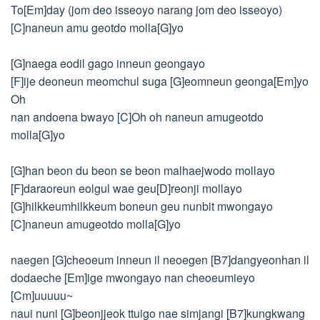
To[Em]day (jom deo isseoyo narang jom deo isseoyo)
[C]naneun amu geotdo molla[G]yo
[G]naega eodil gago inneun geongayo
[F]ije deoneun meomchul suga [G]eomneun geonga[Em]yo
Oh
nan andoena bwayo [C]Oh oh naneun amugeotdo
molla[G]yo
[G]han beon du beon se beon malhaejwodo mollayo
[F]daraoreun eolgul wae geu[D]reonji mollayo
[G]hilkkeumhilkkeum boneun geu nunbit mwongayo
[C]naneun amugeotdo molla[G]yo
naegen [G]cheoeum inneun il neoegen [B7]dangyeonhan il
dodaeche [Em]ige mwongayo nan cheoeumieyo
[Cm]uuuuu~
naui nuni [G]beonjjeok ttuigo nae simjangi [B7]kungkwang