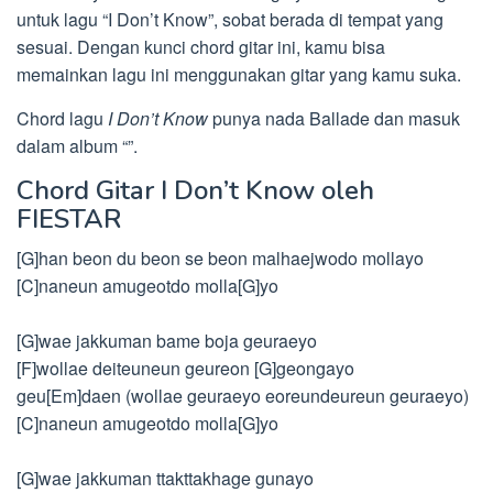
untuk lagu “I Don’t Know”, sobat berada di tempat yang
sesuai. Dengan kunci chord gitar ini, kamu bisa
memainkan lagu ini menggunakan gitar yang kamu suka.
Chord lagu
I Don’t Know
punya nada Ballade dan masuk
dalam album “”.
Chord Gitar I Don’t Know oleh
FIESTAR
[G]han beon du beon se beon malhaejwodo mollayo
[C]naneun amugeotdo molla[G]yo
[G]wae jakkuman bame boja geuraeyo
[F]wollae deiteuneun geureon [G]geongayo
geu[Em]daen (wollae geuraeyo eoreundeureun geuraeyo)
[C]naneun amugeotdo molla[G]yo
[G]wae jakkuman ttakttakhage gunayo