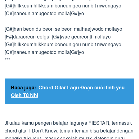
[G#]hilkkeumhilkkeum boneun geu nunbit mwongayo
[C#]naneun amugeotdo molla[G#]yo
[G#]han beon du beon se beon malhaejwodo mollayo
[F#]daraoreun eolgul [G#]wae geureonji mollayo
[G#]hilkkeumhilkkeum boneun geu nunbit mwongayo
[C#]naneun amugeotdo molla[G#]yo
***
Baca juga:
Chord Gitar Lagu Đoạn cuối tình yêu
Oleh Tú Nhi
Jikalau kamu pengen belajar lagunya FIESTAR, termasuk
chord gitar I Don’t Know, teman-teman bisa belajar dengan
mengikuti kursus, masuk sekolah musik, datengin guru