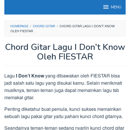
Loncat
MENU
ke
konten
HOMEPAGE
/
CHORD GITAR
/
CHORD GITAR LAGU I DON'T KNOW
OLEH FIESTAR
Chord Gitar Lagu I Don’t Know
Oleh FIESTAR
Lagu
I Don’t Know
yang dibawakan oleh FIESTAR bisa
jadi salah satu lagu yang disukai kamu. Selain menikmati
musiknya, teman-teman juga dapat memainkan lagu tsb
memakai gitar.
Penting diketahui buat pemula, kunci sukses memainkan
sebuah lagu pakai gitar yaitu paham kunci chord gitarnya.
Seandainya teman-teman sedang nyariin kunci chord gitar