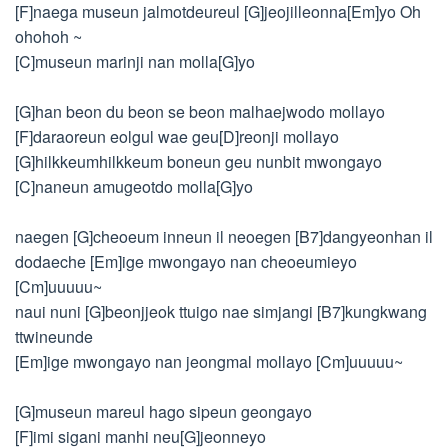
[F]naega museun jalmotdeureul [G]jeojilleonna[Em]yo Oh
ohohoh ~
[C]museun marinji nan molla[G]yo
[G]han beon du beon se beon malhaejwodo mollayo
[F]daraoreun eolgul wae geu[D]reonji mollayo
[G]hilkkeumhilkkeum boneun geu nunbit mwongayo
[C]naneun amugeotdo molla[G]yo
naegen [G]cheoeum inneun il neoegen [B7]dangyeonhan il
dodaeche [Em]ige mwongayo nan cheoeumieyo
[Cm]uuuuu~
naui nuni [G]beonjjeok ttuigo nae simjangi [B7]kungkwang
ttwineunde
[Em]ige mwongayo nan jeongmal mollayo [Cm]uuuuu~
[G]museun mareul hago sipeun geongayo
[F]imi sigani manhi neu[G]jeonneyo