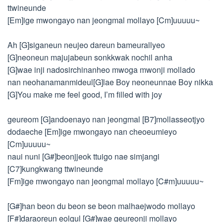
ttwineunde
[Em]ige mwongayo nan jeongmal mollayo [Cm]uuuuu~
Ah [G]siganeun neujeo dareun bameurallyeo
[G]neoneun majujabeun sonkkwak nochil anha
[G]wae inji nadosirchinanheo mwoga mwonji mollado
nan neohanamanmideul[G]lae Boy neoneunnae Boy nikka
[G]You make me feel good, I’m filled with joy
geureom [G]andoenayo nan jeongmal [B7]mollasseotjyo
dodaeche [Em]ige mwongayo nan cheoeumieyo
[Cm]uuuuu~
naui nuni [G#]beonjjeok ttuigo nae simjangi
[C7]kungkwang ttwineunde
[Fm]ige mwongayo nan jeongmal mollayo [C#m]uuuuu~
[G#]han beon du beon se beon malhaejwodo mollayo
[F#]daraoreun eolgul [G#]wae geureonji mollayo