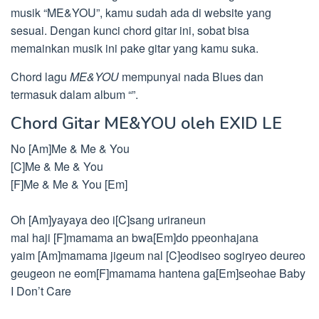
musik “ME&YOU”, kamu sudah ada di website yang
sesuai. Dengan kunci chord gitar ini, sobat bisa
memainkan musik ini pake gitar yang kamu suka.
Chord lagu
ME&YOU
mempunyai nada Blues dan
termasuk dalam album “”.
Chord Gitar ME&YOU oleh EXID LE
No [Am]Me & Me & You
[C]Me & Me & You
[F]Me & Me & You [Em]
Oh [Am]yayaya deo i[C]sang uriraneun
mal haji [F]mamama an bwa[Em]do ppeonhajana
yaim [Am]mamama jigeum nal [C]eodiseo sogiryeo deureo
geugeon ne eom[F]mamama hantena ga[Em]seohae Baby
I Don’t Care