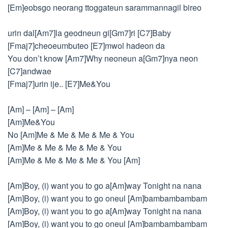
[Em]eobsgo neorang ttoggateun sarammannagil bireo
urin dal[Am7]la geodneun gi[Gm7]ri [C7]Baby
[Fmaj7]cheoeumbuteo [E7]mwol hadeon da
You don’t know [Am7]Why neoneun a[Gm7]nya neon
[C7]andwae
[Fmaj7]urin ije.. [E7]Me&You
[Am] – [Am] – [Am]
[Am]Me&You
No [Am]Me & Me & Me & Me & You
[Am]Me & Me & Me & Me & You
[Am]Me & Me & Me & Me & You [Am]
[Am]Boy, (i) want you to go a[Am]way Tonight na nana
[Am]Boy, (i) want you to go oneul [Am]bambambambam
[Am]Boy, (i) want you to go a[Am]way Tonight na nana
[Am]Boy, (i) want you to go oneul [Am]bambambambam