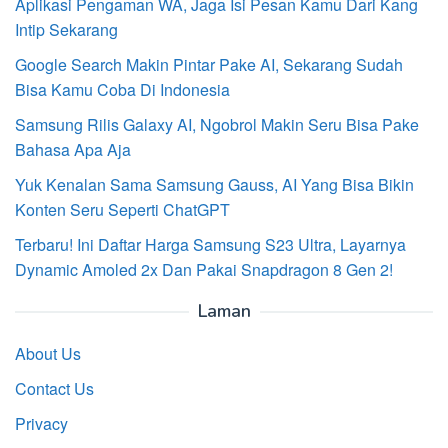
Aplikasi Pengaman WA, Jaga Isi Pesan Kamu Dari Kang
Intip Sekarang
Google Search Makin Pintar Pake AI, Sekarang Sudah
Bisa Kamu Coba Di Indonesia
Samsung Rilis Galaxy AI, Ngobrol Makin Seru Bisa Pake
Bahasa Apa Aja
Yuk Kenalan Sama Samsung Gauss, AI Yang Bisa Bikin
Konten Seru Seperti ChatGPT
Terbaru! Ini Daftar Harga Samsung S23 Ultra, Layarnya
Dynamic Amoled 2x Dan Pakai Snapdragon 8 Gen 2!
Laman
About Us
Contact Us
Privacy