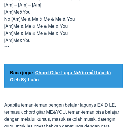
[Am] – [Am] – [Am]
[Am]Me&You
No [Am]Me & Me & Me & Me & You
[Am]Me & Me & Me & Me & You
[Am]Me & Me & Me & Me & You
[Am]Me&You
***
Baca juga:
Chord Gitar Lagu Nước mắt hóa đá
Oleh Sỹ Luân
Apabila teman-teman pengen belajar lagunya EXID LE,
termasuk chord gitar ME&YOU, teman-teman bisa belajar
dengan melalui kursus, masuk sekolah musik, datengin
guru untuk les privat bahkan dapat juga dengan cara