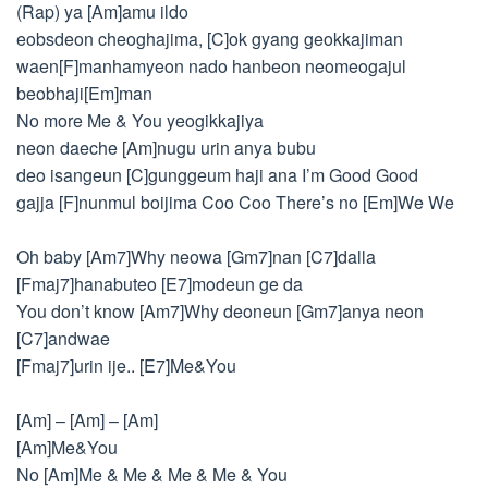
(Rap) ya [Am]amu ildo
eobsdeon cheoghajima, [C]ok gyang geokkajiman
waen[F]manhamyeon nado hanbeon neomeogajul
beobhaji[Em]man
No more Me & You yeogikkajiya
neon daeche [Am]nugu urin anya bubu
deo isangeun [C]gunggeum haji ana I’m Good Good
gajja [F]nunmul boijima Coo Coo There’s no [Em]We We
Oh baby [Am7]Why neowa [Gm7]nan [C7]dalla
[Fmaj7]hanabuteo [E7]modeun ge da
You don’t know [Am7]Why deoneun [Gm7]anya neon
[C7]andwae
[Fmaj7]urin ije.. [E7]Me&You
[Am] – [Am] – [Am]
[Am]Me&You
No [Am]Me & Me & Me & Me & You