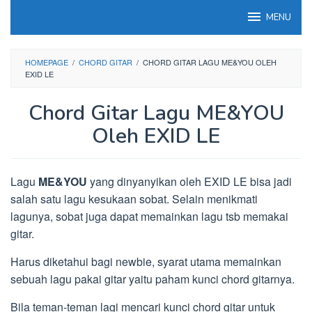
Loncat
MENU
ke
konten
HOMEPAGE
/
CHORD GITAR
/
CHORD GITAR LAGU ME&YOU OLEH
EXID LE
Chord Gitar Lagu ME&YOU
Oleh EXID LE
Lagu
ME&YOU
yang dinyanyikan oleh EXID LE bisa jadi
salah satu lagu kesukaan sobat. Selain menikmati
lagunya, sobat juga dapat memainkan lagu tsb memakai
gitar.
Harus diketahui bagi newbie, syarat utama memainkan
sebuah lagu pakai gitar yaitu paham kunci chord gitarnya.
Bila teman-teman lagi mencari kunci chord gitar untuk