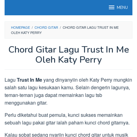
Loncat
MENU
ke
konten
HOMEPAGE
/
CHORD GITAR
/
CHORD GITAR LAGU TRUST IN ME
OLEH KATY PERRY
Chord Gitar Lagu Trust In Me
Oleh Katy Perry
Lagu
Trust In Me
yang dinyanyiin oleh Katy Perry mungkin
salah satu lagu kesukaan kamu. Selain dengerin lagunya,
teman-teman juga dapat memainkan lagu tsb
menggunakan gitar.
Perlu diketahui buat pemula, kunci sukses memainkan
sebuah lagu pakai gitar ialah paham kunci chord gitarnya.
Kalau sobat sedang nyariin kunci chord gitar untuk musik