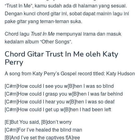
“Trust In Me”, kamu sudah ada di halaman yang sesuai.
Dengan kunci chord gitar ini, sobat dapat mainin lagu ini
pake gitar yang teman-teman suka.
Chord lagu
Trust In Me
mempunyai irama dan masuk
kedalam album “Other Songs”.
Chord Gitar Trust In Me oleh Katy
Perry
A song from Katy Perry’s Gospel record titled: Katy Hudson
[C#m]How could I see you w[B]hen I was so blind
[C#m]How could I grasp you w[B]hen I was far behind
[C#m]How could I hear you w[B]hen I was so deaf
[C#m]How could I get up w[B]hen I had been left
[E]But You said, [B]don’t worry
[C#m]For I’ve healed the blind man
[B]And I’ve set the captives f[A]ree