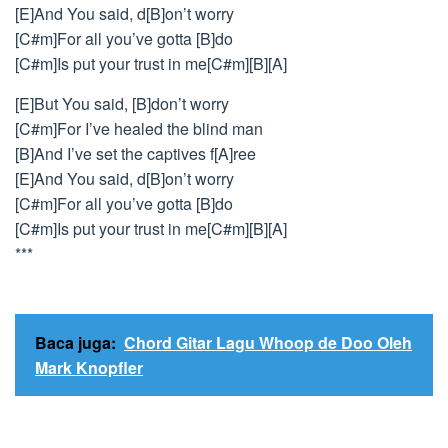
[E]And You said, d[B]on’t worry
[C#m]For all you’ve gotta [B]do
[C#m]Is put your trust in me[C#m][B][A]
[E]But You said, [B]don’t worry
[C#m]For I’ve healed the blind man
[B]And I’ve set the captives f[A]ree
[E]And You said, d[B]on’t worry
[C#m]For all you’ve gotta [B]do
[C#m]Is put your trust in me[C#m][B][A]
***
Baca juga:
Chord Gitar Lagu Whoop de Doo Oleh
Mark Knopfler