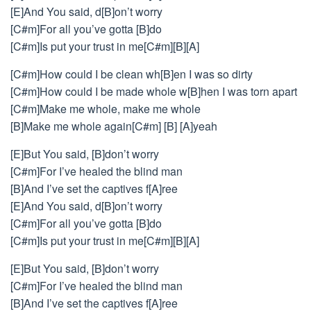
[E]And You said, d[B]on’t worry
[C#m]For all you’ve gotta [B]do
[C#m]Is put your trust in me[C#m][B][A]
[C#m]How could I be clean wh[B]en I was so dirty
[C#m]How could I be made whole w[B]hen I was torn apart
[C#m]Make me whole, make me whole
[B]Make me whole again[C#m] [B] [A]yeah
[E]But You said, [B]don’t worry
[C#m]For I’ve healed the blind man
[B]And I’ve set the captives f[A]ree
[E]And You said, d[B]on’t worry
[C#m]For all you’ve gotta [B]do
[C#m]Is put your trust in me[C#m][B][A]
[E]But You said, [B]don’t worry
[C#m]For I’ve healed the blind man
[B]And I’ve set the captives f[A]ree