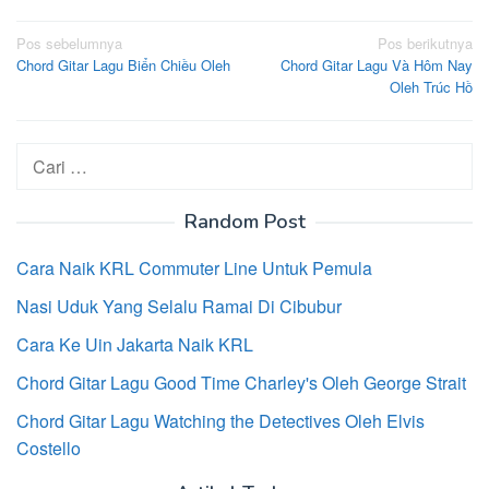
Navigasi
Pos sebelumnya
Pos berikutnya
Chord Gitar Lagu Biển Chiều Oleh
Chord Gitar Lagu Và Hôm Nay
pos
Oleh Trúc Hồ
Cari
untuk:
Random Post
Cara Naik KRL Commuter Line Untuk Pemula
Nasi Uduk Yang Selalu Ramai Di Cibubur
Cara Ke Uin Jakarta Naik KRL
Chord Gitar Lagu Good Time Charley's Oleh George Strait
Chord Gitar Lagu Watching the Detectives Oleh Elvis
Costello