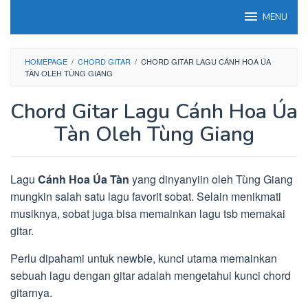
Loncat
MENU
ke
konten
HOMEPAGE
/
CHORD GITAR
/
CHORD GITAR LAGU CÁNH HOA ÚA
TÀN OLEH TÙNG GIANG
Chord Gitar Lagu Cánh Hoa Úa
Tàn Oleh Tùng Giang
Lagu
Cánh Hoa Úa Tàn
yang dinyanyiin oleh Tùng Giang
mungkin salah satu lagu favorit sobat. Selain menikmati
musiknya, sobat juga bisa memainkan lagu tsb memakai
gitar.
Perlu dipahami untuk newbie, kunci utama memainkan
sebuah lagu dengan gitar adalah mengetahui kunci chord
gitarnya.