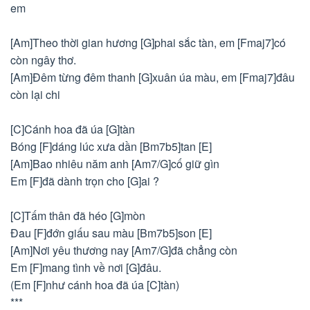
em
[Am]Theo thời gian hương [G]phai sắc tàn, em [Fmaj7]có
còn ngây thơ.
[Am]Đêm từng đêm thanh [G]xuân úa màu, em [Fmaj7]đâu
còn lại chi
[C]Cánh hoa đã úa [G]tàn
Bóng [F]dáng lúc xưa dần [Bm7b5]tan [E]
[Am]Bao nhiêu năm anh [Am7/G]cố giữ gìn
Em [F]đã dành trọn cho [G]ai ?
[C]Tấm thân đã héo [G]mòn
Đau [F]đớn giấu sau màu [Bm7b5]son [E]
[Am]Nơi yêu thương nay [Am7/G]đã chẳng còn
Em [F]mang tình về nơi [G]đâu.
(Em [F]như cánh hoa đã úa [C]tàn)
***