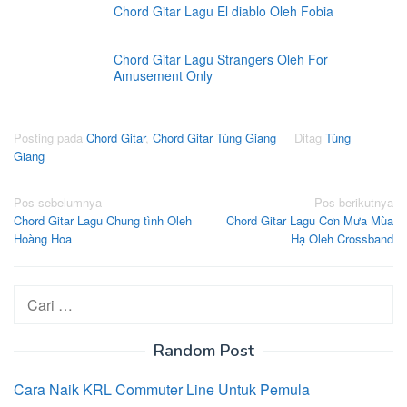
Chord Gitar Lagu El diablo Oleh Fobia
Chord Gitar Lagu Strangers Oleh For
Amusement Only
Posting pada
Chord Gitar
,
Chord Gitar Tùng Giang
Ditag
Tùng
Giang
Navigasi
Pos sebelumnya
Pos berikutnya
Chord Gitar Lagu Chung tình Oleh
Chord Gitar Lagu Cơn Mưa Mùa
pos
Hoàng Hoa
Hạ Oleh Crossband
Cari
untuk:
Random Post
Cara Naik KRL Commuter Line Untuk Pemula