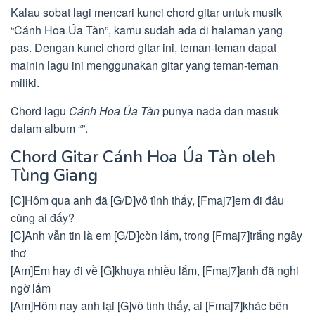
Kalau sobat lagi mencari kunci chord gitar untuk musik
“Cánh Hoa Úa Tàn”, kamu sudah ada di halaman yang
pas. Dengan kunci chord gitar ini, teman-teman dapat
mainin lagu ini menggunakan gitar yang teman-teman
miliki.
Chord lagu
Cánh Hoa Úa Tàn
punya nada dan masuk
dalam album “”.
Chord Gitar Cánh Hoa Úa Tàn oleh
Tùng Giang
[C]Hôm qua anh đã [G/D]vô tình thấy, [Fmaj7]em đi đâu
cùng ai đấy?
[C]Anh vẫn tin là em [G/D]còn lắm, trong [Fmaj7]trắng ngây
thơ
[Am]Em hay đi về [G]khuya nhiều lắm, [Fmaj7]anh đã nghi
ngờ lắm
[Am]Hôm nay anh lại [G]vô tình thấy, ai [Fmaj7]khác bên